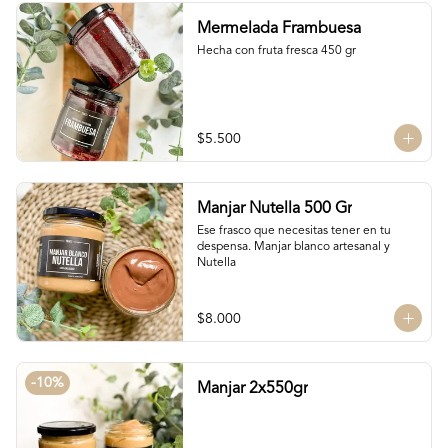
conservantes tiene menor tiempo de 
Mermelada Frambuesa
duración pero esto a la vez hace que sea 
un sabor más suave y artesanal, más de 
Hecha con fruta fresca 450 gr
casa.
$5.500
Manjar Nutella 500 Gr
Ese frasco que necesitas tener en tu 
despensa. Manjar blanco artesanal y 
Nutella
$8.000
-
10
%
Manjar 2x550gr