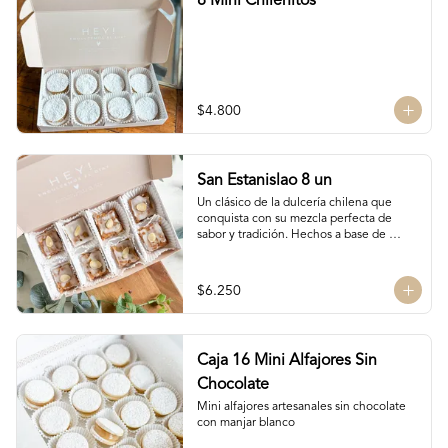
8 Mini Chilenitos
$4.800
San Estanislao 8 un
Un clásico de la dulcería chilena que 
conquista con su mezcla perfecta de 
sabor y tradición. Hechos a base de 
almendras, manjar blanco y glasé. 
Hechos por las manos de la Tanti Mom, 
cada San Estanislao guarda ese toque 
$6.250
casero y especial que solo ella sabe dar.

Presentados en una caja de 8 unidades, 
son ideales para compartir en familia, 
regalar o disfrutar como un verdadero 
Caja 16 Mini Alfajores Sin
antojo dulce lleno de cariño.
Chocolate
Mini alfajores artesanales sin chocolate 
con manjar blanco