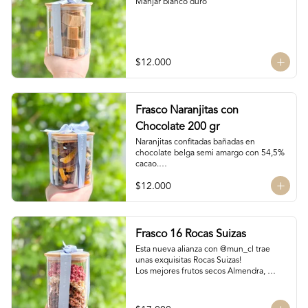
Manjar blanco duro
$12.000
Frasco Naranjitas con
Chocolate 200 gr
Naranjitas confitadas bañadas en 
chocolate belga semi amargo con 54,5% 
cacao.

200 gr
$12.000
Frasco 16 Rocas Suizas
Esta nueva alianza con @mun_cl trae 
unas exquisitas Rocas Suizas!

Los mejores frutos secos Almendra, 
Pistacho y Coco, tostados y bañados con 
chocolate

4 tipos de chocolate
