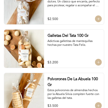
dulces. Un clásico que encanta, perfecto 
para picotear, regalar o acompañar el 
café.

Hechos solo con claras de huevo y 
azúcar.

$2.500
15 unidades / 30 gr total
Galletas Del Tata 100 Gr
Adictivas galletitas de mantequillas 
hechas por nuestro Tata Felix.
$3.200
Polvorones De La Abuela 100
Gr
Estos polvorones de almendras hechos 
por la Abuela Silvia compiten fuerte con 
las galletas del tata.
$3.500