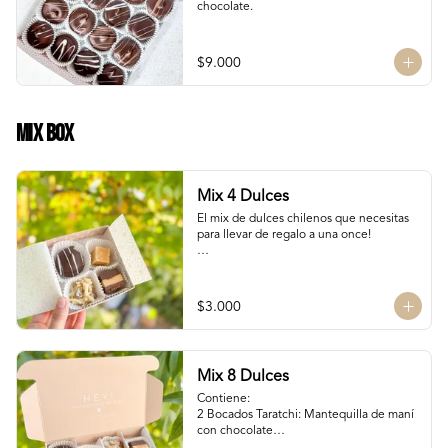
chocolate.
$9.000
Mix Box
Mix 4 Dulces
El mix de dulces chilenos que necesitas 
para llevar de regalo a una once!

Contiene:

Bocados Taratchi: Mantequilla de maní 
$3.000
con chocolate

Volcanes ckachi: Masas rellenas con 
manjar blanco

Manjar Duro: Manjar blanco duro

Mix 8 Dulces
Roca Suiza 

Contiene:

SI NECESITAS MÁS DE 10 UNIDADES 
2 Bocados Taratchi: Mantequilla de maní 
escríbenos por WhatsApp o Instagram 
con chocolate

para confirmar stock (nuestros productos 
2 Volcanes ckachi: Masas rellenas con 