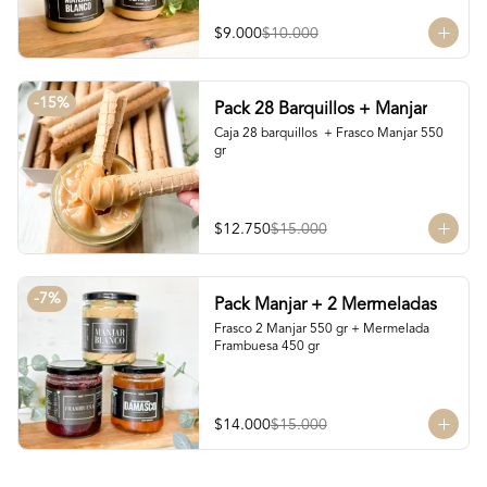
$9.000
$10.000
-
15
%
Pack 28 Barquillos + Manjar
Caja 28 barquillos  + Frasco Manjar 550 
gr
$12.750
$15.000
-
7
%
Pack Manjar + 2 Mermeladas
Frasco 2 Manjar 550 gr + Mermelada 
Frambuesa 450 gr
$14.000
$15.000