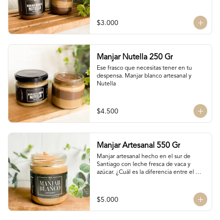
$3.000
Manjar Nutella 250 Gr
Ese frasco que necesitas tener en tu 
despensa. Manjar blanco artesanal y 
Nutella
$4.500
Manjar Artesanal 550 Gr
Manjar artesanal hecho en el sur de 
Santiago con leche fresca de vaca y 
azúcar. ¿Cuál es la diferencia entre el 
manjar blanco y el manjar tradicional?

El manjar tradicional, al tener mayor 
$5.000
tiempo de cocción tiene un sabor más 
caramelizado y fuerte que el manjar 
blanco. El manjar blanco al no tener 