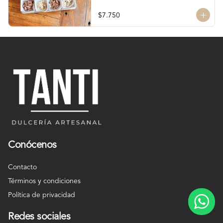
chocolate

4 tipos de chocolate

$7.750
Chocolate Bitter

Chocolate de leche

Chocolate Blanco

Chocolate de Frambuesa

Chocolate francés de la mejor calidad!
Conócenos
Contacto
Términos y condiciones
Política de privacidad
Redes sociales