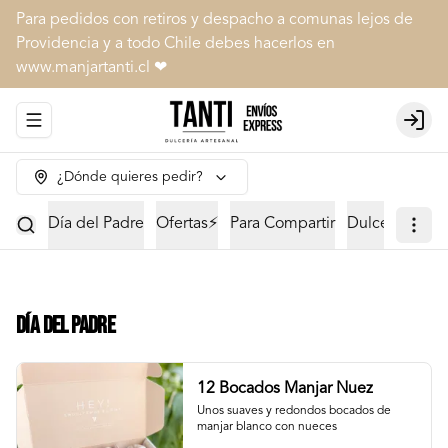
Para pedidos con retiros y despacho a comunas lejos de
Providencia y a todo Chile debes hacerlos en
www.manjartanti.cl ❤
Abrir menu de navegación
Login
¿Dónde quieres pedir?
Día del Padre
Ofertas⚡
Para Compartir
Dulcería
Vol
Día del Padre
12 Bocados Manjar Nuez
Unos suaves y redondos bocados de 
manjar blanco con nueces