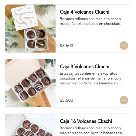
Caja 4 Volcanes Ckachi
Bocados rellenos con manjar blanco y 
manjar Nutella bañados en chocolate.
$3.500
Caja 8 Volcanes Ckachi
Estas cajitas contienen 8 exquisitos 
bocaditos rellenos de manjar blanco y 
manjar blanco Nutella y bañados en 
chocolate. Son el detalle ideal para 
hacerles sentir apreciados y consentidos. 
¡Nada mejor que un poco de dulzura para 
$5.500
alegrarles el día! 🍫✨
Caja 16 Volcanes Ckachi
Bocados rellenos con manjar blanco y 
manjar blanco con Nutella bañados en 