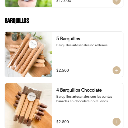
$17.000
Chocolate Bitter

Chocolate de leche

Chocolate Blanco

Chocolate de Frambuesa

Barquillos
Chocolate francés de la mejor calidad!
5 Barquillos
Barquillos artesanales no rellenos
$2.500
4 Barquillos Chocolate
Barquillos artesanales con las puntas 
bañadas en chocolate no rellenos
$2.800