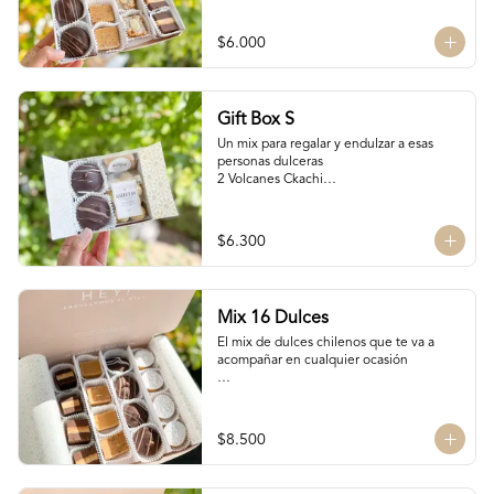
son artesanales y no tenemos grandes 
manjar blanco y manjar Nutella

cantidades disponibles para que siempre 
2 Bocados de Manjar duro nuez

$6.000
estén fresquitos)
2 San Estanislao: Dulce chileno a base de 
almendras, manjar y glasé
Gift Box S
Un mix para regalar y endulzar a esas 
personas dulceras

2 Volcanes Ckachi

2 Mini Alfajores

50 gr Galletas del tata

Bocado de Manjar duro
$6.300
Mix 16 Dulces
El mix de dulces chilenos que te va a 
acompañar en cualquier ocasión

Contiene:

4 mini chilenitos

$8.500
4 Bocados Taratchi: Mantequilla de maní 
con chocolate

4 Volcanes ckachi de manjar blanco y 