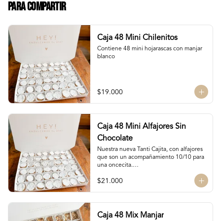
Para Compartir
Caja 48 Mini Chilenitos
Contiene 48 mini hojarascas con manjar 
blanco
$19.000
Caja 48 Mini Alfajores Sin
Chocolate
Nuestra nueva Tanti Cajita, con alfajores 
que son un acompañamiento 10/10 para 
una oncecita.

Contiene 48 mini alfajores de galletas de 
$21.000
vainilla con manjar blanco
Caja 48 Mix Manjar