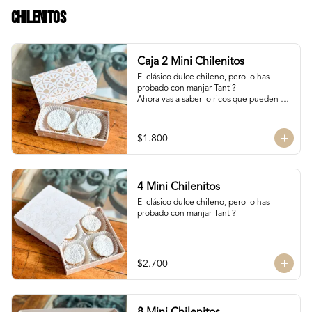
Chilenitos
Caja 2 Mini Chilenitos
El clásico dulce chileno, pero lo has 
probado con manjar Tanti?

Ahora vas a saber lo ricos que pueden 
llegar a ser, mini alfajores chilenos 
rellenos con manjar blanco y 
espolvoreados con azúcar flor.

$1.800
Para dar un dulce especial en estas 
fiestas patrias!

Dulces chilenos
4 Mini Chilenitos
El clásico dulce chileno, pero lo has 
probado con manjar Tanti?
$2.700