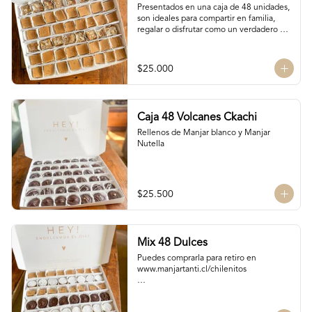
Presentados en una caja de 48 unidades, 
son ideales para compartir en familia, 
regalar o disfrutar como un verdadero 
antojo dulce lleno de cariño.

16 Bocados de San Estanislao

16 Bocados Manjar Nuez Duro

$25.000
16 Bocados Manjar blanco Duro
Caja 48 Volcanes Ckachi
Rellenos de Manjar blanco y Manjar 
Nutella
$25.500
Mix 48 Dulces
Puedes comprarla para retiro en 
www.manjartanti.cl/chilenitos

Para llevar a la oncecita o al almuerzo del 
fin de semana.
