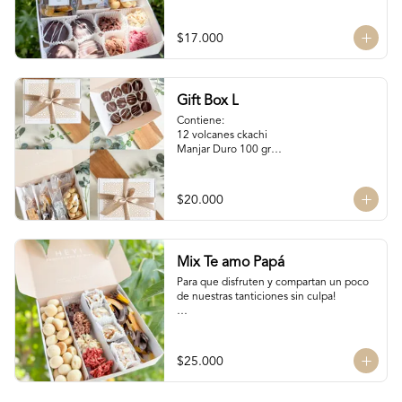
Naranjitas con chocolate 100 gr

4 Volcanes Ckachi

4 Rocas Suizas
$17.000
Gift Box L
Contiene:

12 volcanes ckachi

Manjar Duro 100 gr

Galletitas de Mantequilla 100 gr

Bocaditos Taratchi 100 gr

Naranjitas con chocolate
$20.000
Mix Te amo Papá
Para que disfruten y compartan un poco 
de nuestras tanticiones sin culpa!

Galletas del tata 150 gr

8 San Estanislao (dulce de almendra y 
manjar blanco)

$25.000
Naranjitas con chocolate 150 gr

8 Rocas Suizas