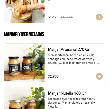
$12.750
$15.000
Manjar Y Mermeladas
Manjar Artesanal 270 Gr
Manjar artesanal hecho en el sur de 
Santiago con leche fresca de vaca y 
azúcar. ¿Cuál es la diferencia entre el 
manjar blanco y el manjar tradicional?

El manjar tradicional, al tener mayor 
$2.900
tiempo de cocción tiene un sabor más 
caramelizado y fuerte que el manjar 
blanco. El manjar blanco al no tener 
conservantes tiene menor tiempo de 
Manjar Nutella 160 Gr
duración pero esto a la vez hace que sea 
un sabor más suave y artesanal, más de 
Ese frasco que necesitas tener en tu 
casa.
despensa. Manjar blanco artesanal y 
Nutella