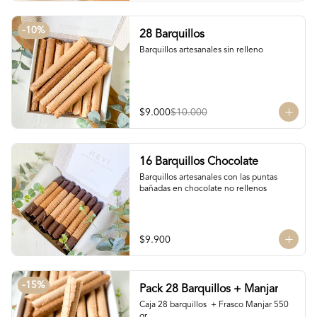
-
10
%
28 Barquillos
Barquillos artesanales sin relleno
$9.000
$10.000
16 Barquillos Chocolate
Barquillos artesanales con las puntas 
bañadas en chocolate no rellenos
$9.900
-
15
%
Pack 28 Barquillos + Manjar
Caja 28 barquillos  + Frasco Manjar 550 
gr