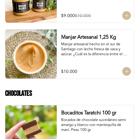
$9.000
$10.000
Manjar Artesanal 1,25 Kg
Manjar artesanal hecho en el sur de 
Santiago con leche fresca de vaca y 
azúcar. ¿Cuál es la diferencia entre el 
manjar blanco y el manjar tradicional?

El manjar tradicional, al tener mayor 
$10.000
tiempo de cocción tiene un sabor más 
caramelizado y fuerte que el manjar 
blanco. El manjar blanco al no tener 
conservantes tiene menor tiempo de 
Chocolates
duración pero esto a la vez hace que sea 
un sabor más suave y artesanal, más de 
casa.
Bocaditos Taratchi 100 gr
Bocados de chocolate sucedáneo semi 
amargo y blanco con mantequilla de 
maní. Peso 100 gr