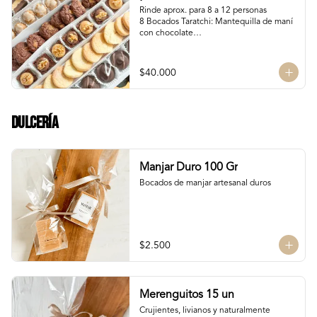
Rinde aprox. para 8 a 12 personas

8 Bocados Taratchi: Mantequilla de maní 
con chocolate

12 Bocados Manjar Nuez: Manjar blanco 
con trozos de nueces

¡Nuevo! 12 Mini Galletones de Chocolate

$40.000
¡Nuevo! 8 Mini Brownies: Con topping de 
Manjar blanco y Nutella con nueces

12 Polvorones: Galletas suaves de 
manteca y almendras

Dulcería
¡Nuevo! 8 Volcanes Pistacho: Rellenos 
con crema de pistachos y crocante de 
barquillos y chocolate
Manjar Duro 100 Gr
Bocados de manjar artesanal duros
$2.500
Merenguitos 15 un
Crujientes, livianos y naturalmente 