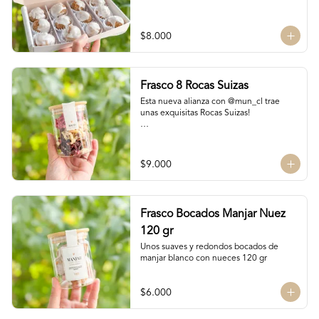
$8.000
Frasco 8 Rocas Suizas
Esta nueva alianza con @mun_cl trae 
unas exquisitas Rocas Suizas!

Los mejores frutos secos Almendra, 
Pistacho y Coco, tostados y bañados con 
chocolate

$9.000
4 tipos de chocolate

Chocolate Bitter

Frasco Bocados Manjar Nuez
Chocolate de leche

Chocolate Blanco

120 gr
Chocolate de Frambuesa
Unos suaves y redondos bocados de 
manjar blanco con nueces 120 gr
$6.000