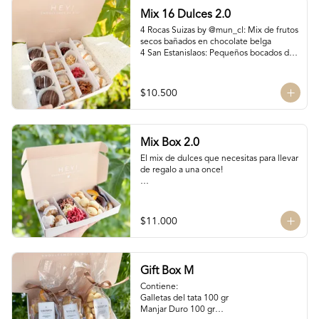
manjar Nutella

Mix 16 Dulces 2.0
4 Bocados de manjar duro

SI NECESITAS MÁS DE 10 UNIDADES 
4 Rocas Suizas by @mun_cl: Mix de frutos 
escríbenos por WhatsApp o Instagram 
secos bañados en chocolate belga

para confirmar stock (nuestros productos 
4 San Estanislaos: Pequeños bocados de 
son artesanales y no tenemos grandes 
almendras con manjar blanco

cantidades disponibles para que siempre 
4 Merenguitos con Manjar: Merenguitos 
estén fresquitos)
rellenos con manjar blanco

$10.500
4 Volcanes Ckachi
Mix Box 2.0
El mix de dulces que necesitas para llevar 
de regalo a una once!

Contiene:

4 Rocas Suizas by @mun_cl: Mix de frutos 
$11.000
secos bañados en chocolate francés

4 Bocados de Manjar Nuez

Galletas del tata 50 gr

Naranjitas con chocolate 50 gr
Gift Box M
Contiene:

Galletas del tata 100 gr

Manjar Duro 100 gr
