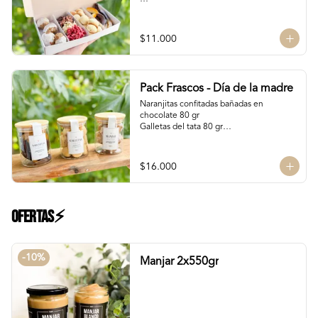
Contiene:

4 Rocas Suizas by @mun_cl: Mix de frutos 
$11.000
secos bañados en chocolate francés

4 Bocados de Manjar Nuez

Galletas del tata 50 gr

Naranjitas con chocolate 50 gr
Pack Frascos - Día de la madre
Naranjitas confitadas bañadas en 
chocolate 80 gr

Galletas del tata 80 gr

Bocado Manjar Nuez 120 gr
$16.000
Ofertas⚡
-
10
%
Manjar 2x550gr