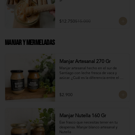
$12.750
$15.000
Manjar Y Mermeladas
Manjar Artesanal 270 Gr
Manjar artesanal hecho en el sur de 
Santiago con leche fresca de vaca y 
azúcar. ¿Cuál es la diferencia entre el 
manjar blanco y el manjar tradicional?

El manjar tradicional, al tener mayor 
$2.900
tiempo de cocción tiene un sabor más 
caramelizado y fuerte que el manjar 
blanco. El manjar blanco al no tener 
conservantes tiene menor tiempo de 
Manjar Nutella 160 Gr
duración pero esto a la vez hace que sea 
un sabor más suave y artesanal, más de 
Ese frasco que necesitas tener en tu 
casa.
despensa. Manjar blanco artesanal y 
Nutella