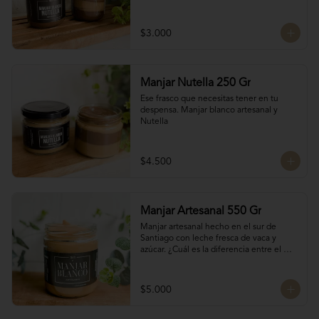
$3.000
Manjar Nutella 250 Gr
Ese frasco que necesitas tener en tu 
despensa. Manjar blanco artesanal y 
Nutella
$4.500
Manjar Artesanal 550 Gr
Manjar artesanal hecho en el sur de 
Santiago con leche fresca de vaca y 
azúcar. ¿Cuál es la diferencia entre el 
manjar blanco y el manjar tradicional?

El manjar tradicional, al tener mayor 
$5.000
tiempo de cocción tiene un sabor más 
caramelizado y fuerte que el manjar 
blanco. El manjar blanco al no tener 