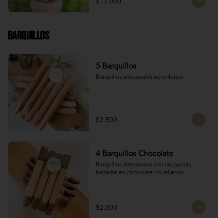
$17.000
Chocolate Bitter

Chocolate de leche

Chocolate Blanco

Chocolate de Frambuesa

Barquillos
Chocolate francés de la mejor calidad!
5 Barquillos
Barquillos artesanales no rellenos
$2.500
4 Barquillos Chocolate
Barquillos artesanales con las puntas 
bañadas en chocolate no rellenos
$2.800