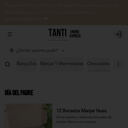
Para pedidos con retiros y despacho a comunas lejos de
Providencia y a todo Chile debes hacerlos en
www.manjartanti.cl ❤
Abrir menu de navegación
Login
¿Dónde quieres pedir?
 Dulces
Barquillos
Manjar Y Mermeladas
Chocolates
Día del Padre
12 Bocados Manjar Nuez
Unos suaves y redondos bocados de 
manjar blanco con nueces