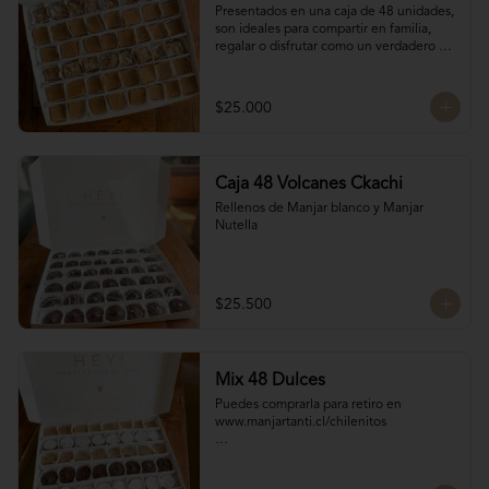
Presentados en una caja de 48 unidades, 
son ideales para compartir en familia, 
regalar o disfrutar como un verdadero 
antojo dulce lleno de cariño.

16 Bocados de San Estanislao

16 Bocados Manjar Nuez Duro

$25.000
16 Bocados Manjar blanco Duro
Caja 48 Volcanes Ckachi
Rellenos de Manjar blanco y Manjar 
Nutella
$25.500
Mix 48 Dulces
Puedes comprarla para retiro en 
www.manjartanti.cl/chilenitos

Para llevar a la oncecita o al almuerzo del 
fin de semana.
