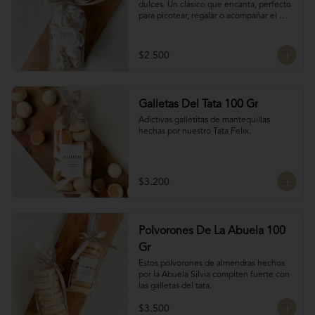
dulces. Un clásico que encanta, perfecto 
para picotear, regalar o acompañar el 
café.

Hechos solo con claras de huevo y 
azúcar.

$2.500
15 unidades / 30 gr total
Galletas Del Tata 100 Gr
Adictivas galletitas de mantequillas 
hechas por nuestro Tata Felix.
$3.200
Polvorones De La Abuela 100
Gr
Estos polvorones de almendras hechos 
por la Abuela Silvia compiten fuerte con 
las galletas del tata.
$3.500