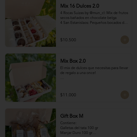
manjar Nutella

Mix 16 Dulces 2.0
4 Bocados de manjar duro

SI NECESITAS MÁS DE 10 UNIDADES 
4 Rocas Suizas by @mun_cl: Mix de frutos 
escríbenos por WhatsApp o Instagram 
secos bañados en chocolate belga

para confirmar stock (nuestros productos 
4 San Estanislaos: Pequeños bocados de 
son artesanales y no tenemos grandes 
almendras con manjar blanco

cantidades disponibles para que siempre 
4 Merenguitos con Manjar: Merenguitos 
estén fresquitos)
rellenos con manjar blanco

$10.500
4 Volcanes Ckachi
Mix Box 2.0
El mix de dulces que necesitas para llevar 
de regalo a una once!

Contiene:

4 Rocas Suizas by @mun_cl: Mix de frutos 
$11.000
secos bañados en chocolate francés

4 Bocados de Manjar Nuez

Galletas del tata 50 gr

Naranjitas con chocolate 50 gr
Gift Box M
Contiene:

Galletas del tata 100 gr

Manjar Duro 100 gr
