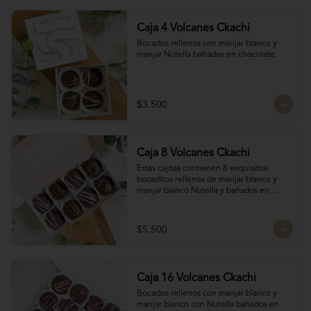
Caja 4 Volcanes Ckachi
Bocados rellenos con manjar blanco y 
manjar Nutella bañados en chocolate.
$3.500
Caja 8 Volcanes Ckachi
Estas cajitas contienen 8 exquisitos 
bocaditos rellenos de manjar blanco y 
manjar blanco Nutella y bañados en 
chocolate. Son el detalle ideal para 
hacerles sentir apreciados y consentidos. 
¡Nada mejor que un poco de dulzura para 
$5.500
alegrarles el día! 🍫✨
Caja 16 Volcanes Ckachi
Bocados rellenos con manjar blanco y 
manjar blanco con Nutella bañados en 