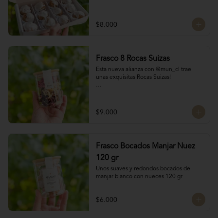
$8.000
Frasco 8 Rocas Suizas
Esta nueva alianza con @mun_cl trae 
unas exquisitas Rocas Suizas!

Los mejores frutos secos Almendra, 
Pistacho y Coco, tostados y bañados con 
chocolate

$9.000
4 tipos de chocolate

Chocolate Bitter

Frasco Bocados Manjar Nuez
Chocolate de leche

Chocolate Blanco

120 gr
Chocolate de Frambuesa
Unos suaves y redondos bocados de 
manjar blanco con nueces 120 gr
$6.000