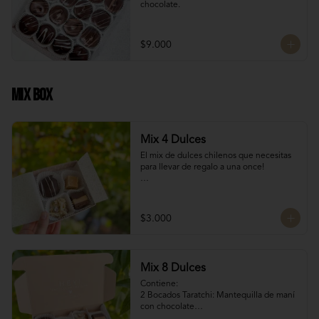
chocolate.
$9.000
Mix Box
Mix 4 Dulces
El mix de dulces chilenos que necesitas 
para llevar de regalo a una once!

Contiene:

Bocados Taratchi: Mantequilla de maní 
$3.000
con chocolate

Volcanes ckachi: Masas rellenas con 
manjar blanco

Manjar Duro: Manjar blanco duro

Mix 8 Dulces
Roca Suiza 

Contiene:

SI NECESITAS MÁS DE 10 UNIDADES 
2 Bocados Taratchi: Mantequilla de maní 
escríbenos por WhatsApp o Instagram 
con chocolate

para confirmar stock (nuestros productos 
2 Volcanes ckachi: Masas rellenas con 