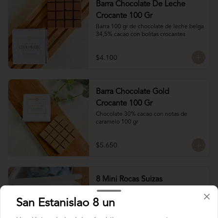
Barra Chocolate De Leche
Crocante 100 Gr
Barra 100 gr de chocolate de leche belga 
34,5% cacao con bolitas crocantes
$4.100
Barra Chocolate Gold
Crocante 100 Gr
Chocolate 30% cacao con notas de 
caramelo 100 gr
$5.650
8 Mini Rocas Suizas
Esta nueva alianza con @mun_cl trae 
unas exquisitas Rocas Suizas!

San Estanislao 8 un
Los mejores frutos secos Almendra, 
Pistacho y Coco, tostados y bañados con 