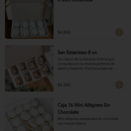
8 Mini Chilenitos
$4.800
San Estanislao 8 un
Un clásico de la dulcería chilena que 
conquista con su mezcla perfecta de 
sabor y tradición. Hechos a base de 
almendras, manjar blanco y glasé. 
Hechos por las manos de la Tanti Mom, 
cada San Estanislao guarda ese toque 
$6.250
casero y especial que solo ella sabe dar.

Presentados en una caja de 8 unidades, 
son ideales para compartir en familia, 
regalar o disfrutar como un verdadero 
Caja 16 Mini Alfajores Sin
antojo dulce lleno de cariño.
Chocolate
Mini alfajores artesanales sin chocolate 
con manjar blanco