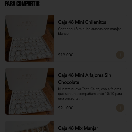
Para Compartir
Caja 48 Mini Chilenitos
Contiene 48 mini hojarascas con manjar 
blanco
$19.000
Caja 48 Mini Alfajores Sin
Chocolate
Nuestra nueva Tanti Cajita, con alfajores 
que son un acompañamiento 10/10 para 
una oncecita.

Contiene 48 mini alfajores de galletas de 
$21.000
vainilla con manjar blanco
Caja 48 Mix Manjar