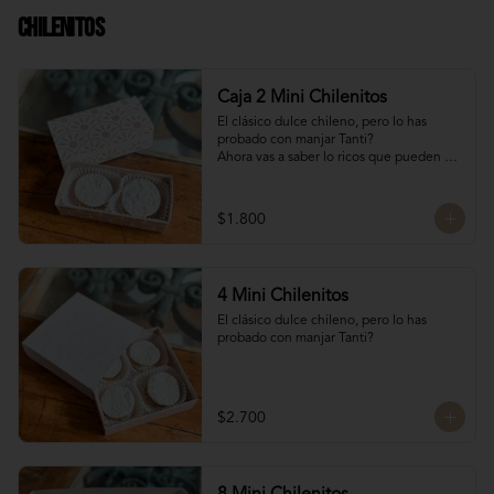
Chilenitos
Caja 2 Mini Chilenitos
El clásico dulce chileno, pero lo has 
probado con manjar Tanti?

Ahora vas a saber lo ricos que pueden 
llegar a ser, mini alfajores chilenos 
rellenos con manjar blanco y 
espolvoreados con azúcar flor.

$1.800
Para dar un dulce especial en estas 
fiestas patrias!

Dulces chilenos
4 Mini Chilenitos
El clásico dulce chileno, pero lo has 
probado con manjar Tanti?
$2.700