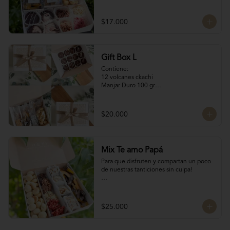
Naranjitas con chocolate 100 gr

4 Volcanes Ckachi

4 Rocas Suizas
$17.000
Gift Box L
Contiene:

12 volcanes ckachi

Manjar Duro 100 gr

Galletitas de Mantequilla 100 gr

Bocaditos Taratchi 100 gr

Naranjitas con chocolate
$20.000
Mix Te amo Papá
Para que disfruten y compartan un poco 
de nuestras tanticiones sin culpa!

Galletas del tata 150 gr

8 San Estanislao (dulce de almendra y 
manjar blanco)

$25.000
Naranjitas con chocolate 150 gr

8 Rocas Suizas