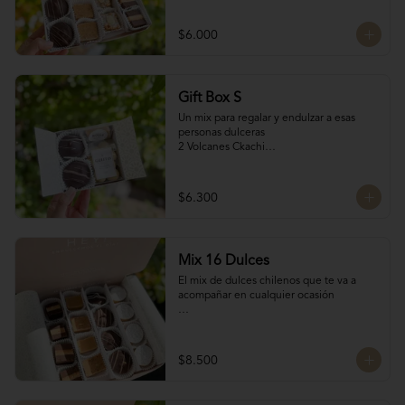
son artesanales y no tenemos grandes 
manjar blanco y manjar Nutella

cantidades disponibles para que siempre 
2 Bocados de Manjar duro nuez

$6.000
estén fresquitos)
2 San Estanislao: Dulce chileno a base de 
almendras, manjar y glasé
Gift Box S
Un mix para regalar y endulzar a esas 
personas dulceras

2 Volcanes Ckachi

2 Mini Alfajores

50 gr Galletas del tata

Bocado de Manjar duro
$6.300
Mix 16 Dulces
El mix de dulces chilenos que te va a 
acompañar en cualquier ocasión

Contiene:

4 mini chilenitos

$8.500
4 Bocados Taratchi: Mantequilla de maní 
con chocolate

4 Volcanes ckachi de manjar blanco y 