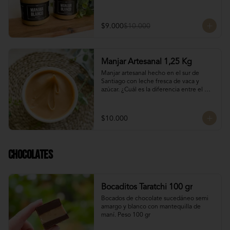
$9.000
$10.000
Manjar Artesanal 1,25 Kg
Manjar artesanal hecho en el sur de 
Santiago con leche fresca de vaca y 
azúcar. ¿Cuál es la diferencia entre el 
manjar blanco y el manjar tradicional?

El manjar tradicional, al tener mayor 
$10.000
tiempo de cocción tiene un sabor más 
caramelizado y fuerte que el manjar 
blanco. El manjar blanco al no tener 
conservantes tiene menor tiempo de 
Chocolates
duración pero esto a la vez hace que sea 
un sabor más suave y artesanal, más de 
casa.
Bocaditos Taratchi 100 gr
Bocados de chocolate sucedáneo semi 
amargo y blanco con mantequilla de 
maní. Peso 100 gr