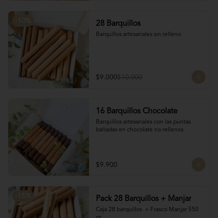
-
10
%
28 Barquillos
Barquillos artesanales sin relleno
$9.000
$10.000
16 Barquillos Chocolate
Barquillos artesanales con las puntas 
bañadas en chocolate no rellenos
$9.900
-
15
%
Pack 28 Barquillos + Manjar
Caja 28 barquillos  + Frasco Manjar 550 
gr