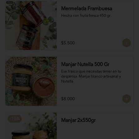
conservantes tiene menor tiempo de 
Mermelada Frambuesa
duración pero esto a la vez hace que sea 
un sabor más suave y artesanal, más de 
Hecha con fruta fresca 450 gr
casa.
$5.500
Manjar Nutella 500 Gr
Ese frasco que necesitas tener en tu 
despensa. Manjar blanco artesanal y 
Nutella
$8.000
-
10
%
Manjar 2x550gr