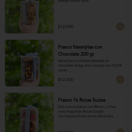
Manjar blanco duro
$12.000
Frasco Naranjitas con
Chocolate 200 gr
Naranjitas confitadas bañadas en 
chocolate belga semi amargo con 54,5% 
cacao.

200 gr
$12.000
Frasco 16 Rocas Suizas
Esta nueva alianza con @mun_cl trae 
unas exquisitas Rocas Suizas!

Los mejores frutos secos Almendra, 
Pistacho y Coco, tostados y bañados con 
chocolate

4 tipos de chocolate
