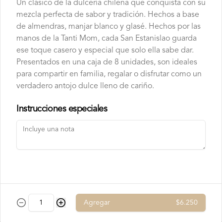
Un clásico de la dulcería chilena que conquista con su
chocolate

4 tipos de chocolate

mezcla perfecta de sabor y tradición. Hechos a base
$7.750
Chocolate Bitter

de almendras, manjar blanco y glasé. Hechos por las
Chocolate de leche

Chocolate Blanco

manos de la Tanti Mom, cada San Estanislao guarda
Chocolate de Frambuesa

ese toque casero y especial que solo ella sabe dar.
Chocolate francés de la mejor calidad!
Presentados en una caja de 8 unidades, son ideales
para compartir en familia, regalar o disfrutar como un
verdadero antojo dulce lleno de cariño.
Instrucciones especiales
Conócenos
Contacto
Términos y condiciones
Política de privacidad
Agregar
$6.250
Redes sociales