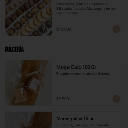
Rinde aprox. para 8 a 12 personas

8 Bocados Taratchi: Mantequilla de maní 
con chocolate

12 Bocados Manjar Nuez: Manjar blanco 
con trozos de nueces

¡Nuevo! 12 Mini Galletones de Chocolate

$40.000
¡Nuevo! 8 Mini Brownies: Con topping de 
Manjar blanco y Nutella con nueces

12 Polvorones: Galletas suaves de 
manteca y almendras

Dulcería
¡Nuevo! 8 Volcanes Pistacho: Rellenos 
con crema de pistachos y crocante de 
barquillos y chocolate
Manjar Duro 100 Gr
Bocados de manjar artesanal duros
$2.500
Merenguitos 15 un
Crujientes, livianos y naturalmente 