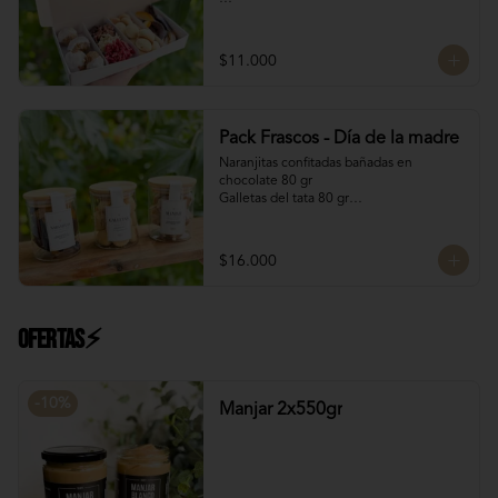
Contiene:

4 Rocas Suizas by @mun_cl: Mix de frutos 
$11.000
secos bañados en chocolate francés

4 Bocados de Manjar Nuez

Galletas del tata 50 gr

Naranjitas con chocolate 50 gr
Pack Frascos - Día de la madre
Naranjitas confitadas bañadas en 
chocolate 80 gr

Galletas del tata 80 gr

Bocado Manjar Nuez 120 gr
$16.000
Ofertas⚡
-
10
%
Manjar 2x550gr