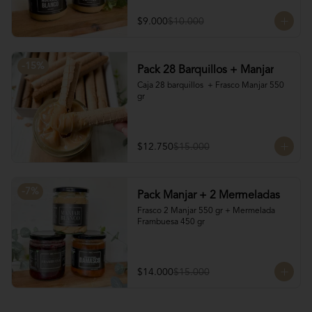
$9.000
$10.000
-
15
%
Pack 28 Barquillos + Manjar
Caja 28 barquillos  + Frasco Manjar 550 
gr
$12.750
$15.000
-
7
%
Pack Manjar + 2 Mermeladas
Frasco 2 Manjar 550 gr + Mermelada 
Frambuesa 450 gr
$14.000
$15.000