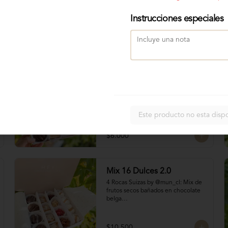
Instrucciones especiales
Mix 8 Dulces
Contiene:

2 Bocados Taratchi: Mantequilla de 
maní con chocolate

Este producto no esta disp
2 Volcanes ckachi: Masas rellenas 
con manjar blanco y manjar Nutella

2 Bocados de Manjar duro nuez

$6.000
2 San Estanislao: Dulce chileno a 
base de almendras, manjar y glasé
Mix 16 Dulces 2.0
4 Rocas Suizas by @mun_cl: Mix de 
frutos secos bañados en chocolate 
belga

4 San Estanislaos: Pequeños 
bocados de almendras con manjar 
blanco

$10.500