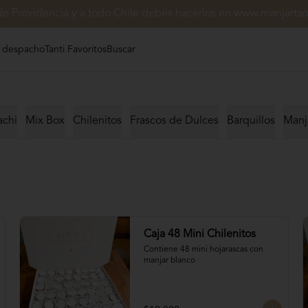
de Providencia y a todo Chile debes hacerlos en www.manjartant
 despacho
Tanti Favoritos
Buscar
achi
Mix Box
Chilenitos
Frascos de Dulces
Barquillos
Manj
Caja 48 Mini Chilenitos
Contiene 48 mini hojarascas con 
manjar blanco