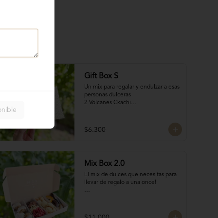
Gift Box S
Un mix para regalar y endulzar a esas 
personas dulceras

2 Volcanes Ckachi

onible
2 Mini Alfajores

50 gr Galletas del tata

Bocado de Manjar duro
$6.300
Mix Box 2.0
El mix de dulces que necesitas para 
llevar de regalo a una once!

Contiene:

4 Rocas Suizas by @mun_cl: Mix de 
$11.000