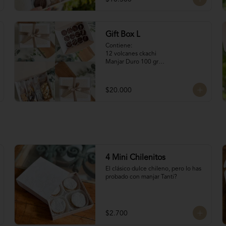
4 Merenguitos con 
Manjar: Merenguitos rellenos con 
manjar blanco

4 Volcanes Ckachi
Gift Box L
Contiene:

12 volcanes ckachi

Manjar Duro 100 gr

Galletitas de Mantequilla 100 gr

Bocaditos Taratchi 100 gr

Naranjitas con chocolate
$20.000
4 Mini Chilenitos
El clásico dulce chileno, pero lo has 
probado con manjar Tanti?
$2.700