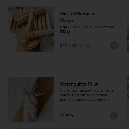
-
15
%
Pack 28 Barquillos +
Manjar
Caja 28 barquillos  + Frasco Manjar 
550 gr
$12.750
$15.000
Merenguitos 15 un
Crujientes, livianos y naturalmente 
dulces. Un clásico que encanta, 
perfecto para picotear, regalar o 
acompañar el café.

Hechos solo con claras de huevo y 
azúcar.

$2.500
15 unidades / 30 gr total