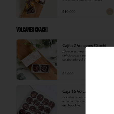
$10.000
Volcanes Ckachi
Cajita 2 Volcanes Ckachi
¿Buscas un regalo pequeño pero 
delicioso para sorprender a tus 
colaboradores? ¡Tenemos la opción 
perfecta para ti! 🎁

Manjar Blanco 

$2.000
Manjar Nutella
Caja 16 Volcanes Ckachi
Bocados rellenos con manjar blanco 
y manjar blanco con Nutella bañados 
en chocolate.