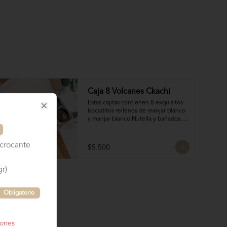
Caja 8 Volcanes Ckachi
Estas cajitas contienen 8 exquisitos 
bocaditos rellenos de manjar blanco 
Close
y manjar blanco Nutella y bañados 
en chocolate. Son el detalle ideal 
para hacerles sentir apreciados y 
consentidos. ¡Nada mejor que un 
crocante
$5.500
poco de dulzura para alegrarles el 
día! 🍫✨
r)
Obligatorio
iones