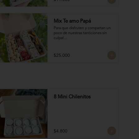
frutos secos bañados en chocolate 
francés

4 Bocados de Manjar Nuez

Galletas del tata 50 gr

Mix Te amo Papá
Naranjitas con chocolate 50 gr
Para que disfruten y compartan un 
poco de nuestras tanticiones sin 
culpa!

Galletas del tata 150 gr

8 San Estanislao (dulce de almendra 
$25.000
y manjar blanco)

Naranjitas con chocolate 150 gr

8 Rocas Suizas
8 Mini Chilenitos
$4.800