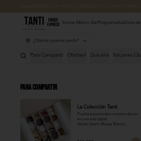
Para pedidos con retiros y despacho a comunas lejos 
Envíos Mismo día/Programados
Zona de
¿Dónde quieres pedir?
Para Compartir
Ofertas⚡
Dulcería
Volcanes Ck
Para Compartir
La Colección Tanti
Prueba toooooodos nuestros dulces 
en una sola cajita!

Volcán ckachi Manjar Blanco

Mini chilenito: El clásico dulce 
chileno, pero lo has probado con 
manjar Tanti?
