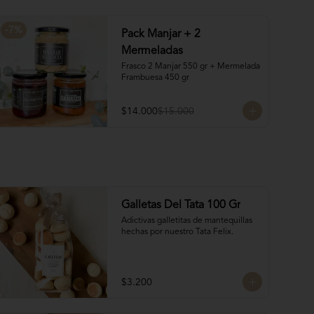
manteca y almendras

¡Nuevo! 8 Volcanes Pistacho: 
Rellenos con crema de pistachos y 
-
7
%
Pack Manjar + 2
crocante de barquillos y chocolate
Mermeladas
Frasco 2 Manjar 550 gr + Mermelada 
Frambuesa 450 gr
$14.000
$15.000
Galletas Del Tata 100 Gr
Adictivas galletitas de mantequillas 
hechas por nuestro Tata Felix.
$3.200