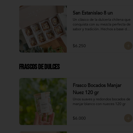
Dulces chilenos
San Estanislao 8 un
Un clásico de la dulcería chilena que 
conquista con su mezcla perfecta de 
sabor y tradición. Hechos a base de 
almendras, manjar blanco y glasé. 
Hechos por las manos de la Tanti 
Mom, cada San Estanislao guarda 
$6.250
ese toque casero y especial que solo 
ella sabe dar.

Presentados en una caja de 8 
unidades, son ideales para compartir 
Frascos de Dulces
en familia, regalar o disfrutar como 
un verdadero antojo dulce lleno de 
cariño.
Frasco Bocados Manjar
Nuez 120 gr
Unos suaves y redondos bocados de 
manjar blanco con nueces 120 gr
$6.000