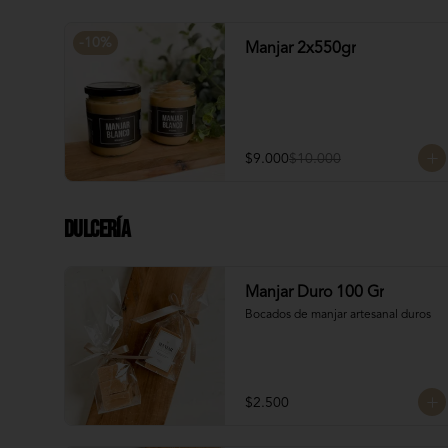
Manjar: Merenguitos rellenos con 
manjar blanco
-
10
%
Manjar 2x550gr
$9.000
$10.000
Dulcería
Manjar Duro 100 Gr
Bocados de manjar artesanal duros
$2.500