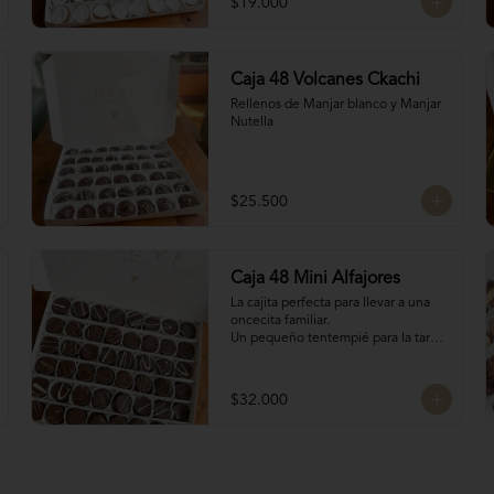
$19.000
Caja 48 Volcanes Ckachi
Rellenos de Manjar blanco y Manjar 
Nutella
$25.500
Caja 48 Mini Alfajores
La cajita perfecta para llevar a una 
oncecita familiar.

Un pequeño tentempié para la tarde 
o la mañanita, para llevar de regalo o 
para regalarte, para acompañar el 
café con estos 16 mini alfajores 
$32.000
surtidos de los siguientes rellenos:

Manjar Blanco

Manjar Blanco Nutella