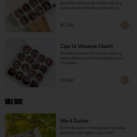
bocaditos rellenos de manjar blanco y 
manjar blanco Nutella y bañados en 
chocolate. Son el detalle ideal para 
hacerles sentir apreciados y consentidos. 
¡Nada mejor que un poco de dulzura para 
$5.500
alegrarles el día! 🍫✨
Caja 16 Volcanes Ckachi
Bocados rellenos con manjar blanco y 
manjar blanco con Nutella bañados en 
chocolate.
$9.000
Mix Box
Mix 4 Dulces
El mix de dulces chilenos que necesitas 
para llevar de regalo a una once!
