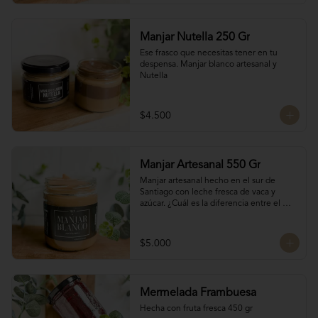
Manjar Nutella 250 Gr
Ese frasco que necesitas tener en tu 
despensa. Manjar blanco artesanal y 
Nutella
$4.500
Manjar Artesanal 550 Gr
Manjar artesanal hecho en el sur de 
Santiago con leche fresca de vaca y 
azúcar. ¿Cuál es la diferencia entre el 
manjar blanco y el manjar tradicional?

El manjar tradicional, al tener mayor 
$5.000
tiempo de cocción tiene un sabor más 
caramelizado y fuerte que el manjar 
blanco. El manjar blanco al no tener 
conservantes tiene menor tiempo de 
Mermelada Frambuesa
duración pero esto a la vez hace que sea 
un sabor más suave y artesanal, más de 
Hecha con fruta fresca 450 gr
casa.