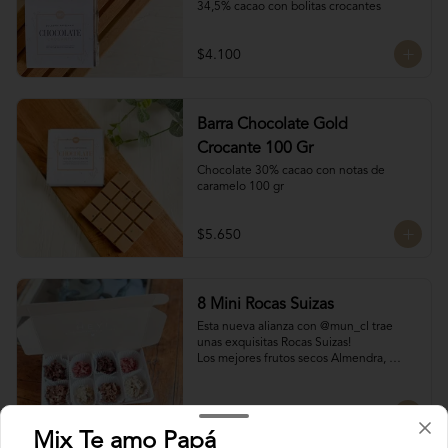
34,5% cacao con bolitas crocantes
$4.100
Barra Chocolate Gold
Crocante 100 Gr
Chocolate 30% cacao con notas de 
caramelo 100 gr
$5.650
8 Mini Rocas Suizas
Esta nueva alianza con @mun_cl trae 
unas exquisitas Rocas Suizas!

Los mejores frutos secos Almendra, 
Pistacho y Coco, tostados y bañados con 
chocolate

4 tipos de chocolate

$7.750
Chocolate Bitter

Mix Te amo Papá
Chocolate de leche
