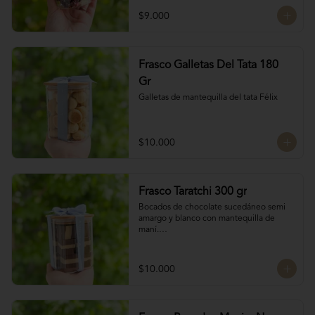
chocolate

$9.000
4 tipos de chocolate

Chocolate Bitter

Frasco Galletas Del Tata 180
Chocolate de leche

Chocolate Blanco

Gr
Chocolate de Frambuesa
Galletas de mantequilla del tata Félix
$10.000
Frasco Taratchi 300 gr
Bocados de chocolate sucedáneo semi 
amargo y blanco con mantequilla de 
maní.

Peso 300 gr
$10.000