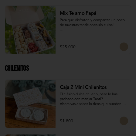
Mix Te amo Papá
Para que disfruten y compartan un poco 
de nuestras tanticiones sin culpa!

Galletas del tata 150 gr

8 San Estanislao (dulce de almendra y 
manjar blanco)

$25.000
Naranjitas con chocolate 150 gr

8 Rocas Suizas
Chilenitos
Caja 2 Mini Chilenitos
El clásico dulce chileno, pero lo has 
probado con manjar Tanti?

Ahora vas a saber lo ricos que pueden 
llegar a ser, mini alfajores chilenos 
rellenos con manjar blanco y 
espolvoreados con azúcar flor.

$1.800
Para dar un dulce especial en estas 
fiestas patrias!

Dulces chilenos