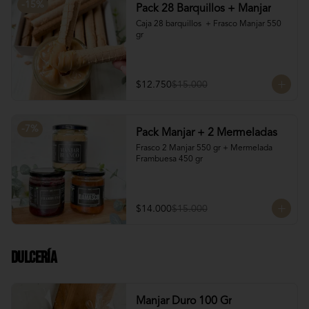
-
15
%
Pack 28 Barquillos + Manjar
Caja 28 barquillos  + Frasco Manjar 550 
gr
$12.750
$15.000
-
7
%
Pack Manjar + 2 Mermeladas
Frasco 2 Manjar 550 gr + Mermelada 
Frambuesa 450 gr
$14.000
$15.000
Dulcería
Manjar Duro 100 Gr