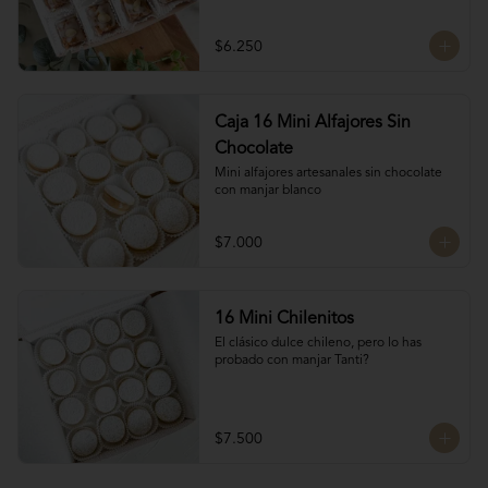
almendras, manjar blanco y glasé. 
Hechos por las manos de la Tanti Mom, 
cada San Estanislao guarda ese toque 
$6.250
casero y especial que solo ella sabe dar.

Presentados en una caja de 8 unidades, 
son ideales para compartir en familia, 
regalar o disfrutar como un verdadero 
Caja 16 Mini Alfajores Sin
antojo dulce lleno de cariño.
Chocolate
Mini alfajores artesanales sin chocolate 
con manjar blanco
$7.000
16 Mini Chilenitos
El clásico dulce chileno, pero lo has 
probado con manjar Tanti?
$7.500