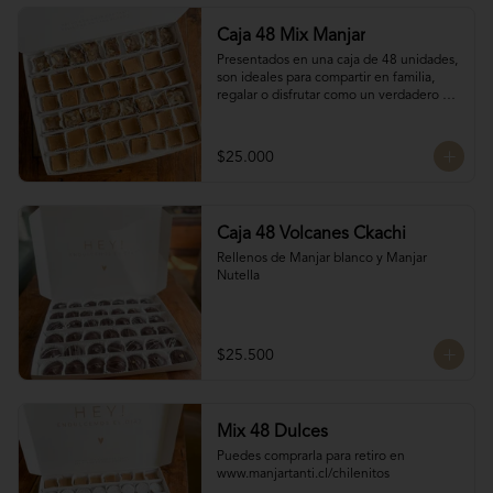
Caja 48 Mix Manjar
Presentados en una caja de 48 unidades, 
son ideales para compartir en familia, 
regalar o disfrutar como un verdadero 
antojo dulce lleno de cariño.

16 Bocados de San Estanislao

16 Bocados Manjar Nuez Duro

$25.000
16 Bocados Manjar blanco Duro
Caja 48 Volcanes Ckachi
Rellenos de Manjar blanco y Manjar 
Nutella
$25.500
Mix 48 Dulces
Puedes comprarla para retiro en 
www.manjartanti.cl/chilenitos
