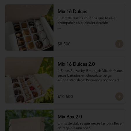
Mix 16 Dulces
El mix de dulces chilenos que te va a 
acompañar en cualquier ocasión

Contiene:

4 mini chilenitos

$8.500
4 Bocados Taratchi: Mantequilla de maní 
con chocolate

4 Volcanes ckachi de manjar blanco y 
manjar Nutella

Mix 16 Dulces 2.0
4 Bocados de manjar duro

SI NECESITAS MÁS DE 10 UNIDADES 
4 Rocas Suizas by @mun_cl: Mix de frutos 
escríbenos por WhatsApp o Instagram 
secos bañados en chocolate belga

para confirmar stock (nuestros productos 
4 San Estanislaos: Pequeños bocados de 
son artesanales y no tenemos grandes 
almendras con manjar blanco

cantidades disponibles para que siempre 
4 Merenguitos con Manjar: Merenguitos 
estén fresquitos)
rellenos con manjar blanco

$10.500
4 Volcanes Ckachi
Mix Box 2.0
El mix de dulces que necesitas para llevar 
de regalo a una once!
