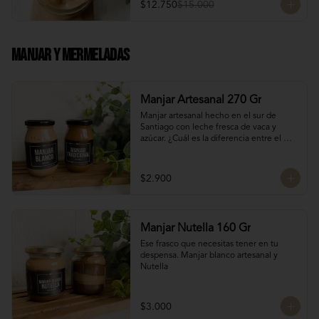
$12.750
$15.000
Manjar Y Mermeladas
Manjar Artesanal 270 Gr
Manjar artesanal hecho en el sur de 
Santiago con leche fresca de vaca y 
azúcar. ¿Cuál es la diferencia entre el 
manjar blanco y el manjar tradicional?

El manjar tradicional, al tener mayor 
$2.900
tiempo de cocción tiene un sabor más 
caramelizado y fuerte que el manjar 
blanco. El manjar blanco al no tener 
conservantes tiene menor tiempo de 
Manjar Nutella 160 Gr
duración pero esto a la vez hace que sea 
un sabor más suave y artesanal, más de 
Ese frasco que necesitas tener en tu 
casa.
despensa. Manjar blanco artesanal y 
Nutella
$3.000