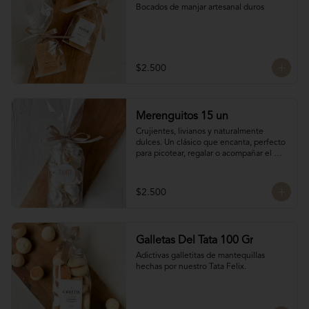
Bocados de manjar artesanal duros
$2.500
Merenguitos 15 un
Crujientes, livianos y naturalmente 
dulces. Un clásico que encanta, perfecto 
para picotear, regalar o acompañar el 
café.

Hechos solo con claras de huevo y 
azúcar.

$2.500
15 unidades / 30 gr total
Galletas Del Tata 100 Gr
Adictivas galletitas de mantequillas 
hechas por nuestro Tata Felix.