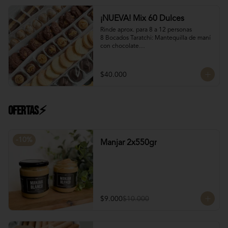
Manjar Blanco Nutella
¡NUEVA! Mix 60 Dulces
Rinde aprox. para 8 a 12 personas

8 Bocados Taratchi: Mantequilla de maní 
con chocolate

12 Bocados Manjar Nuez: Manjar blanco 
con trozos de nueces

¡Nuevo! 12 Mini Galletones de Chocolate

$40.000
¡Nuevo! 8 Mini Brownies: Con topping de 
Manjar blanco y Nutella con nueces

12 Polvorones: Galletas suaves de 
manteca y almendras

Ofertas⚡
¡Nuevo! 8 Volcanes Pistacho: Rellenos 
con crema de pistachos y crocante de 
barquillos y chocolate
-
10
%
Manjar 2x550gr
$9.000
$10.000