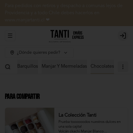
Para pedidos con retiros y despacho a comunas lejos de
Providencia y a todo Chile debes hacerlos en
www.manjartanti.cl ❤
Abrir menu de navegación
Login
¿Dónde quieres pedir?
 Dulces
Barquillos
Manjar Y Mermeladas
Chocolates
Para Compartir
La Colección Tanti
Prueba toooooodos nuestros dulces en 
una sola cajita!

Volcán ckachi Manjar Blanco
