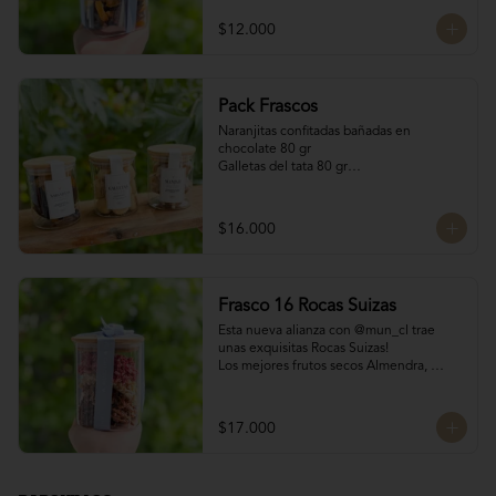
200 gr
$12.000
Pack Frascos
Naranjitas confitadas bañadas en 
chocolate 80 gr

Galletas del tata 80 gr

Bocado Manjar Nuez 120 gr
$16.000
Frasco 16 Rocas Suizas
Esta nueva alianza con @mun_cl trae 
unas exquisitas Rocas Suizas!

Los mejores frutos secos Almendra, 
Pistacho y Coco, tostados y bañados con 
chocolate

4 tipos de chocolate

$17.000
Chocolate Bitter

Chocolate de leche

Chocolate Blanco

Chocolate de Frambuesa
