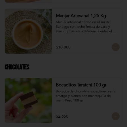
Manjar Artesanal 1,25 Kg
Manjar artesanal hecho en el sur de 
Santiago con leche fresca de vaca y 
azúcar. ¿Cuál es la diferencia entre el 
manjar blanco y el manjar tradicional?

El manjar tradicional, al tener mayor 
$10.000
tiempo de cocción tiene un sabor más 
caramelizado y fuerte que el manjar 
blanco. El manjar blanco al no tener 
conservantes tiene menor tiempo de 
Chocolates
duración pero esto a la vez hace que sea 
un sabor más suave y artesanal, más de 
casa.
Bocaditos Taratchi 100 gr
Bocados de chocolate sucedáneo semi 
amargo y blanco con mantequilla de 
maní. Peso 100 gr
$2.650