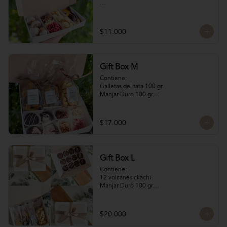
Contiene:

4 Rocas Suizas by @mun_cl: Mix de frutos 
$11.000
secos bañados en chocolate francés

4 Bocados de Manjar Nuez

Galletas del tata 50 gr

Naranjitas con chocolate 50 gr
Gift Box M
Contiene:

Galletas del tata 100 gr

Manjar Duro 100 gr

Naranjitas con chocolate 100 gr

4 Volcanes Ckachi

4 Rocas Suizas
$17.000
Gift Box L
Contiene:

12 volcanes ckachi

Manjar Duro 100 gr

Galletitas de Mantequilla 100 gr

Bocaditos Taratchi 100 gr

Naranjitas con chocolate
$20.000