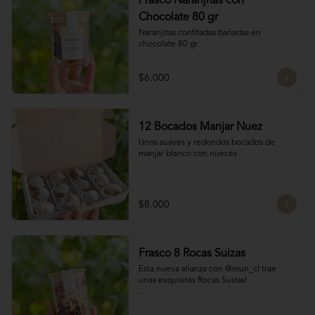
Frasco Naranjitas con
Chocolate 80 gr
Naranjitas confitadas bañadas en 
chocolate 80 gr
$6.000
12 Bocados Manjar Nuez
Unos suaves y redondos bocados de 
manjar blanco con nueces
$8.000
Frasco 8 Rocas Suizas
Esta nueva alianza con @mun_cl trae 
unas exquisitas Rocas Suizas!

Los mejores frutos secos Almendra, 
Pistacho y Coco, tostados y bañados con 