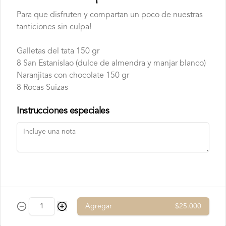
Chocolate Blanco

Chocolate de Frambuesa

Para que disfruten y compartan un poco de nuestras
Chocolate francés de la mejor calidad!
tanticiones sin culpa!
Galletas del tata 150 gr
8 San Estanislao (dulce de almendra y manjar blanco)
Naranjitas con chocolate 150 gr
8 Rocas Suizas
Instrucciones especiales
Conócenos
Contacto
Términos y condiciones
Política de privacidad
Redes sociales
Agregar
$25.000
Instagram
Facebook