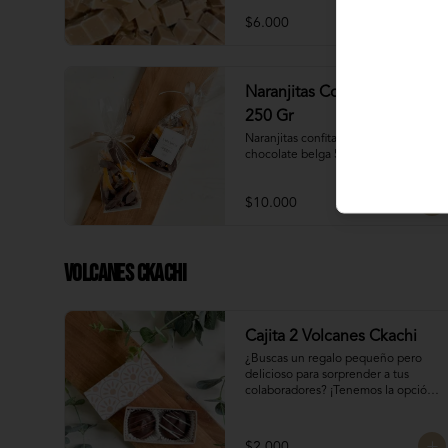
$6.000
Naranjitas Con Chocolate
250 Gr
Naranjitas confitadas bañadas en 
chocolate belga 54,5% cacao
$10.000
Volcanes Ckachi
Cajita 2 Volcanes Ckachi
¿Buscas un regalo pequeño pero 
delicioso para sorprender a tus 
colaboradores? ¡Tenemos la opción 
perfecta para ti! 🎁

Manjar Blanco 

$2.000