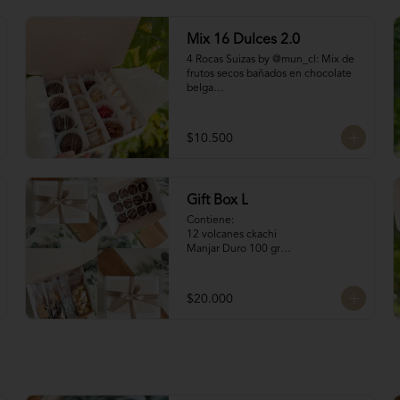
Mix 16 Dulces 2.0
4 Rocas Suizas by @mun_cl: Mix de 
frutos secos bañados en chocolate 
belga

4 San Estanislaos: Pequeños 
bocados de almendras con manjar 
blanco

$10.500
4 Merenguitos con 
Manjar: Merenguitos rellenos con 
manjar blanco

4 Volcanes Ckachi
Gift Box L
Contiene:

12 volcanes ckachi

Manjar Duro 100 gr

Galletitas de Mantequilla 100 gr

Bocaditos Taratchi 100 gr

Naranjitas con chocolate
$20.000