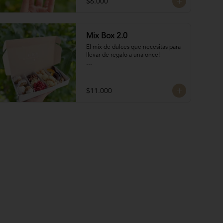
$6.000
Mix Box 2.0
El mix de dulces que necesitas para 
llevar de regalo a una once!

Contiene:

4 Rocas Suizas by @mun_cl: Mix de 
$11.000
frutos secos bañados en chocolate 
francés

4 Bocados de Manjar Nuez

Galletas del tata 50 gr

Naranjitas con chocolate 50 gr