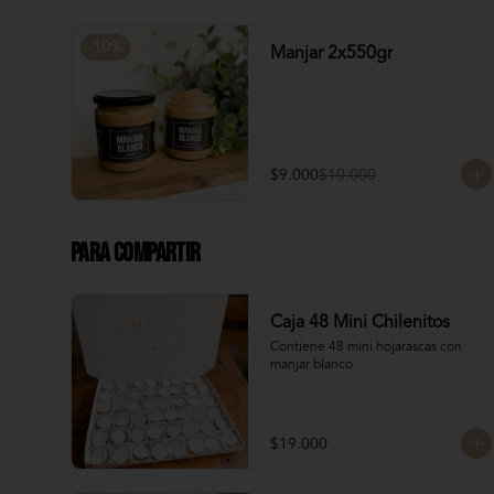
-
10
%
Manjar 2x550gr
$9.000
$10.000
Para Compartir
Caja 48 Mini Chilenitos
Contiene 48 mini hojarascas con 
manjar blanco
$19.000