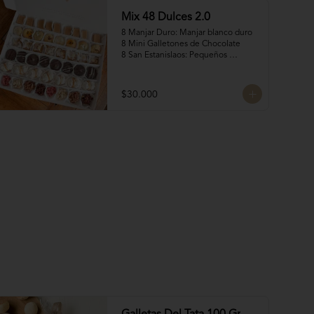
Mix 48 Dulces 2.0
8 Manjar Duro: Manjar blanco duro

8 Mini Galletones de Chocolate

8 San Estanislaos: Pequeños 
bocados de almendras con manjar 
blanco

8 volcanes ckachi: Rellenos con 
$30.000
manjar Nutella y manjar blanco

8 Rocas Suizas by @mun_cl: Mix de 
frutos secos bañados en chocolate 
belga

8 Merenguitos con 
Manjar: Merenguitos rellenos con 
manjar blanco