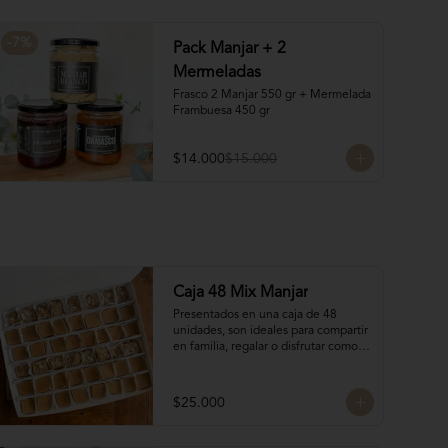
-
7
%
Pack Manjar + 2
Mermeladas
Frasco 2 Manjar 550 gr + Mermelada 
Frambuesa 450 gr
$14.000
$15.000
Caja 48 Mix Manjar
Presentados en una caja de 48 
unidades, son ideales para compartir 
en familia, regalar o disfrutar como 
un verdadero antojo dulce lleno de 
cariño.

16 Bocados de San Estanislao

$25.000
16 Bocados Manjar Nuez Duro

16 Bocados Manjar blanco Duro