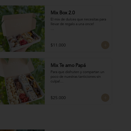
Mix Box 2.0
El mix de dulces que necesitas para 
llevar de regalo a una once!

Contiene:

4 Rocas Suizas by @mun_cl: Mix de 
$11.000
frutos secos bañados en chocolate 
francés

4 Bocados de Manjar Nuez

Galletas del tata 50 gr

Mix Te amo Papá
Naranjitas con chocolate 50 gr
Para que disfruten y compartan un 
poco de nuestras tanticiones sin 
culpa!

Galletas del tata 150 gr

8 San Estanislao (dulce de almendra 
$25.000
y manjar blanco)

Naranjitas con chocolate 150 gr

8 Rocas Suizas