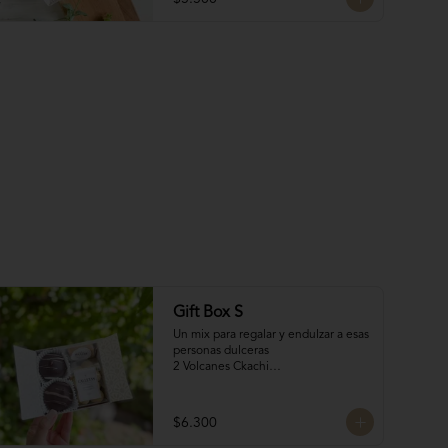
poco de dulzura para alegrarles el 
día! 🍫✨
Gift Box S
Un mix para regalar y endulzar a esas 
personas dulceras

2 Volcanes Ckachi

2 Mini Alfajores

50 gr Galletas del tata

Bocado de Manjar duro
$6.300