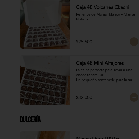
Caja 48 Volcanes Ckachi
Rellenos de Manjar blanco y Manjar 
Nutella
$25.500
Caja 48 Mini Alfajores
La cajita perfecta para llevar a una 
oncecita familiar.

Un pequeño tentempié para la tarde 
o la mañanita, para llevar de regalo o 
para regalarte, para acompañar el 
café con estos 16 mini alfajores 
$32.000
surtidos de los siguientes rellenos:

Manjar Blanco

Manjar Blanco Nutella
Dulcería