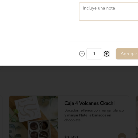
$6.800
Agregar
Caja 4 Volcanes Ckachi
Bocados rellenos con manjar blanco 
y manjar Nutella bañados en 
chocolate.
$3.500