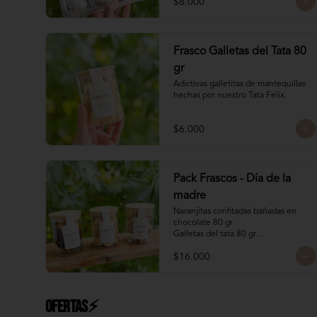
$8.000
Frasco Galletas del Tata 80
gr
Adictivas galletitas de mantequillas 
hechas por nuestro Tata Felix.
$6.000
Pack Frascos - Día de la
madre
Naranjitas confitadas bañadas en 
chocolate 80 gr

Galletas del tata 80 gr

Bocado Manjar Nuez 120 gr
$16.000
Ofertas⚡