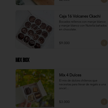
Manjar Nutella
Caja 16 Volcanes Ckachi
Bocados rellenos con manjar blanco 
y manjar blanco con Nutella bañados 
en chocolate.
$9.000
Mix Box
Mix 4 Dulces
El mix de dulces chilenos que 
necesitas para llevar de regalo a una 
once!

Contiene:

$3.000
Bocados Taratchi: Mantequilla de 
maní con chocolate
