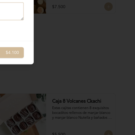
$7.500
$4.100
Caja 8 Volcanes Ckachi
Estas cajitas contienen 8 exquisitos 
bocaditos rellenos de manjar blanco 
y manjar blanco Nutella y bañados 
en chocolate. Son el detalle ideal 
para hacerles sentir apreciados y 
consentidos. ¡Nada mejor que un 
$5.500