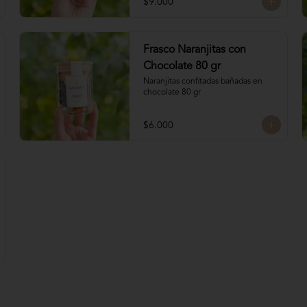
$9.000
4 tipos de chocolate

Chocolate Bitter

Frasco Naranjitas con
Chocolate de leche

Chocolate Blanco

Chocolate 80 gr
Chocolate de Frambuesa
Naranjitas confitadas bañadas en 
chocolate 80 gr
$6.000