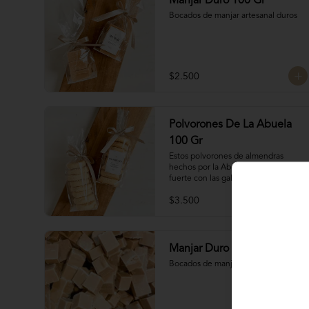
Manjar Duro 100 Gr
Bocados de manjar artesanal duros
$2.500
Polvorones De La Abuela
100 Gr
Estos polvorones de almendras 
hechos por la Abuela Silvia compiten 
fuerte con las galletas del tata.
$3.500
Manjar Duro 250 Gr
Bocados de manjar artesanal duro