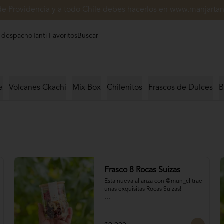
de Providencia y a todo Chile debes hacerlos en www.manjartant
 despacho
Tanti Favoritos
Buscar
a
Volcanes Ckachi
Mix Box
Chilenitos
Frascos de Dulces
B
Frasco 8 Rocas Suizas
Esta nueva alianza con @mun_cl trae 
unas exquisitas Rocas Suizas!

Los mejores frutos secos Almendra, 
Pistacho y Coco, tostados y bañados 
con chocolate
