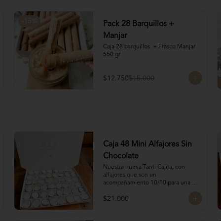
-
15
%
Pack 28 Barquillos +
Manjar
Caja 28 barquillos  + Frasco Manjar 
550 gr
$12.750
$15.000
Caja 48 Mini Alfajores Sin
Chocolate
Nuestra nueva Tanti Cajita, con 
alfajores que son un 
acompañamiento 10/10 para una 
oncecita.

$21.000
Contiene 48 mini alfajores de 
galletas de vainilla con manjar 
blanco