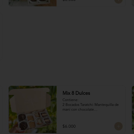
Mix 8 Dulces
Contiene:

2 Bocados Taratchi: Mantequilla de 
maní con chocolate

2 Volcanes ckachi: Masas rellenas 
con manjar blanco y manjar Nutella

2 Bocados de Manjar duro nuez

$6.000
2 San Estanislao: Dulce chileno a 
base de almendras, manjar y glasé