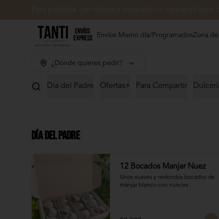
Para pedidos con retiros y despacho a comunas lejos 
Envíos Mismo día/Programados
Zona de
¿Dónde quieres pedir?
Día del Padre
Ofertas⚡
Para Compartir
Dulcerí
Día del Padre
12 Bocados Manjar Nuez
Unos suaves y redondos bocados de 
manjar blanco con nueces