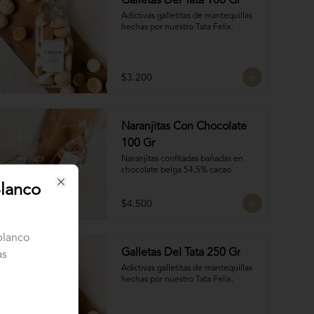
Galletas Del Tata 100 Gr
Adictivas galletitas de mantequillas 
hechas por nuestro Tata Felix.
$3.200
Naranjitas Con Chocolate
100 Gr
Naranjitas confitadas bañadas en 
chocolate belga 54,5% cacao
Blanco
Close
$4.500
blanco
Galletas Del Tata 250 Gr
as
Adictivas galletitas de mantequillas 
hechas por nuestro Tata Felix.