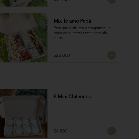
frutos secos bañados en chocolate 
francés

4 Bocados de Manjar Nuez

Galletas del tata 50 gr

Mix Te amo Papá
Naranjitas con chocolate 50 gr
Para que disfruten y compartan un 
poco de nuestras tanticiones sin 
culpa!

Galletas del tata 150 gr

8 San Estanislao (dulce de almendra 
$25.000
y manjar blanco)

Naranjitas con chocolate 150 gr

8 Rocas Suizas
8 Mini Chilenitos
$4.800