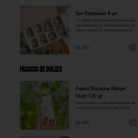
Dulces chilenos
San Estanislao 8 un
Un clásico de la dulcería chilena que 
conquista con su mezcla perfecta de 
sabor y tradición. Hechos a base de 
almendras, manjar blanco y glasé. 
Hechos por las manos de la Tanti 
Mom, cada San Estanislao guarda 
$6.250
ese toque casero y especial que solo 
ella sabe dar.

Presentados en una caja de 8 
unidades, son ideales para compartir 
Frascos de Dulces
en familia, regalar o disfrutar como 
un verdadero antojo dulce lleno de 
cariño.
Frasco Bocados Manjar
Nuez 120 gr
Unos suaves y redondos bocados de 
manjar blanco con nueces 120 gr
$6.000