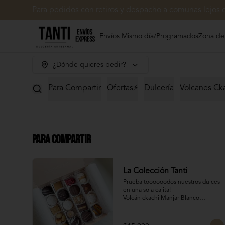
Para pedidos con retiros y despacho a comunas lejos 
Envíos Mismo día/Programados
Zona de
¿Dónde quieres pedir?
Para Compartir
Ofertas⚡
Dulcería
Volcanes Ck
Para Compartir
La Colección Tanti
Prueba toooooodos nuestros dulces 
en una sola cajita!

Volcán ckachi Manjar Blanco

Mini chilenito: El clásico dulce 
chileno, pero lo has probado con 
manjar Tanti?
