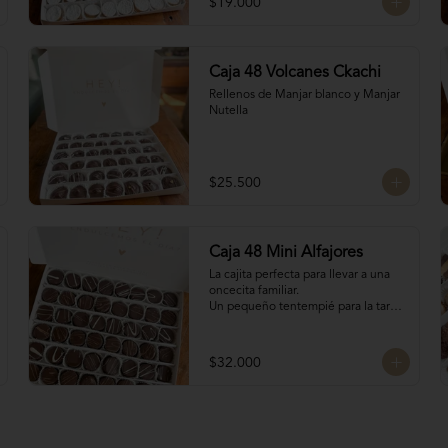
$19.000
Caja 48 Volcanes Ckachi
Rellenos de Manjar blanco y Manjar 
Nutella
$25.500
Caja 48 Mini Alfajores
La cajita perfecta para llevar a una 
oncecita familiar.

Un pequeño tentempié para la tarde 
o la mañanita, para llevar de regalo o 
para regalarte, para acompañar el 
café con estos 16 mini alfajores 
$32.000
surtidos de los siguientes rellenos:

Manjar Blanco

Manjar Blanco Nutella