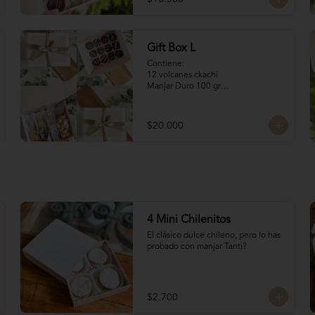
4 Merenguitos con 
Manjar: Merenguitos rellenos con 
manjar blanco

4 Volcanes Ckachi
Gift Box L
Contiene:

12 volcanes ckachi

Manjar Duro 100 gr

Galletitas de Mantequilla 100 gr

Bocaditos Taratchi 100 gr

Naranjitas con chocolate
$20.000
4 Mini Chilenitos
El clásico dulce chileno, pero lo has 
probado con manjar Tanti?
$2.700