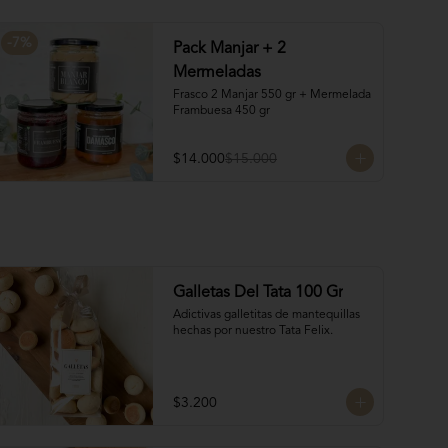
manteca y almendras

¡Nuevo! 8 Volcanes Pistacho: 
Rellenos con crema de pistachos y 
-
7
%
Pack Manjar + 2
crocante de barquillos y chocolate
Mermeladas
Frasco 2 Manjar 550 gr + Mermelada 
Frambuesa 450 gr
$14.000
$15.000
Galletas Del Tata 100 Gr
Adictivas galletitas de mantequillas 
hechas por nuestro Tata Felix.
$3.200