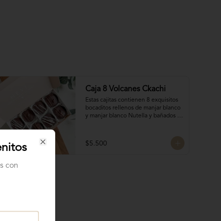
Caja 8 Volcanes Ckachi
Estas cajitas contienen 8 exquisitos 
bocaditos rellenos de manjar blanco 
y manjar blanco Nutella y bañados 
en chocolate. Son el detalle ideal 
para hacerles sentir apreciados y 
consentidos. ¡Nada mejor que un 
$5.500
enitos
poco de dulzura para alegrarles el 
Close
día! 🍫✨
as con