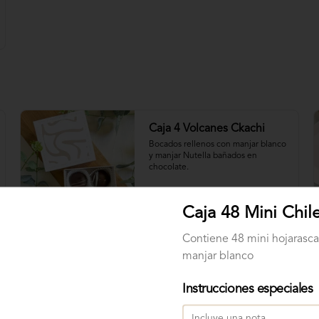
Caja 4 Volcanes Ckachi
Bocados rellenos con manjar blanco 
y manjar Nutella bañados en 
chocolate.
$3.500
Caja 48 Mini Chil
Contiene 48 mini hojarasc
manjar blanco
Instrucciones especiales