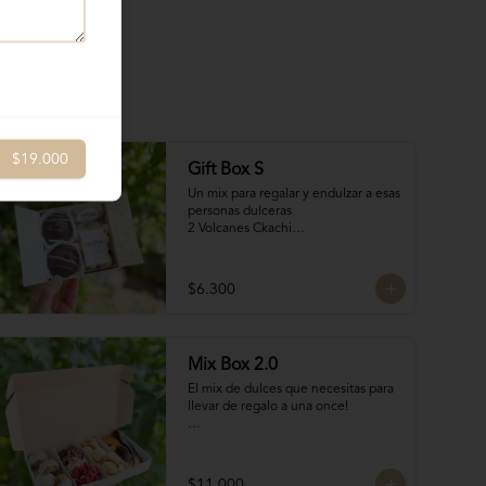
$19.000
Gift Box S
Un mix para regalar y endulzar a esas 
personas dulceras

2 Volcanes Ckachi

2 Mini Alfajores

50 gr Galletas del tata

Bocado de Manjar duro
$6.300
Mix Box 2.0
El mix de dulces que necesitas para 
llevar de regalo a una once!

Contiene:

4 Rocas Suizas by @mun_cl: Mix de 
$11.000