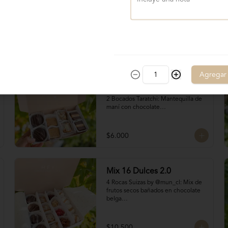
Agregar
Mix 8 Dulces
Contiene:

2 Bocados Taratchi: Mantequilla de 
maní con chocolate

2 Volcanes ckachi: Masas rellenas 
con manjar blanco y manjar Nutella

2 Bocados de Manjar duro nuez

$6.000
2 San Estanislao: Dulce chileno a 
base de almendras, manjar y glasé
Mix 16 Dulces 2.0
4 Rocas Suizas by @mun_cl: Mix de 
frutos secos bañados en chocolate 
belga

4 San Estanislaos: Pequeños 
bocados de almendras con manjar 
blanco

$10.500