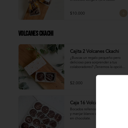
$10.000
Volcanes Ckachi
Cajita 2 Volcanes Ckachi
¿Buscas un regalo pequeño pero 
delicioso para sorprender a tus 
colaboradores? ¡Tenemos la opción 
perfecta para ti! 🎁

Manjar Blanco 

$2.000
Manjar Nutella
Caja 16 Volcanes Ckachi
Bocados rellenos con manjar blanco 
y manjar blanco con Nutella bañados 
en chocolate.