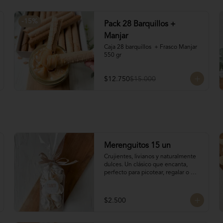
-
15
%
Pack 28 Barquillos +
Manjar
Caja 28 barquillos  + Frasco Manjar 
550 gr
$12.750
$15.000
Merenguitos 15 un
Crujientes, livianos y naturalmente 
dulces. Un clásico que encanta, 
perfecto para picotear, regalar o 
acompañar el café.

Hechos solo con claras de huevo y 
azúcar.

$2.500
15 unidades / 30 gr total