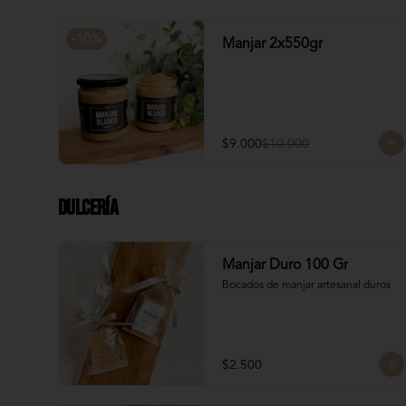
Manjar: Merenguitos rellenos con 
manjar blanco
-
10
%
Manjar 2x550gr
$9.000
$10.000
Dulcería
Manjar Duro 100 Gr
Bocados de manjar artesanal duros
$2.500