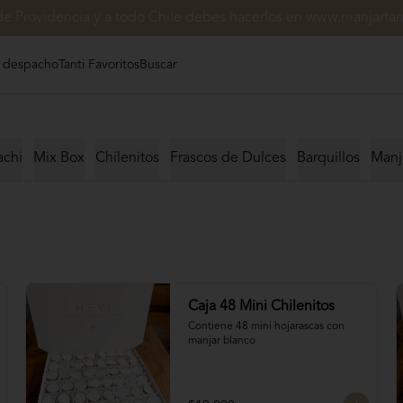
de Providencia y a todo Chile debes hacerlos en www.manjartant
 despacho
Tanti Favoritos
Buscar
achi
Mix Box
Chilenitos
Frascos de Dulces
Barquillos
Manj
Caja 48 Mini Chilenitos
Contiene 48 mini hojarascas con 
manjar blanco