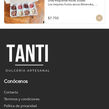
unas exquisitas Rocas Suizas!

Los mejores frutos secos Almendra, 
Pistacho y Coco, tostados y bañados con 
chocolate

4 tipos de chocolate

$7.750
Chocolate Bitter

Chocolate de leche

Chocolate Blanco

Chocolate de Frambuesa

Chocolate francés de la mejor calidad!
Conócenos
Contacto
Términos y condiciones
Política de privacidad