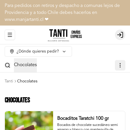
Para pedidos con retiros y despacho a comunas lejos de
Providencia y a todo Chile debes hacerlos en
www.manjartanti.cl ❤
Abrir menu de navegación
Login
¿Dónde quieres pedir?
Chocolates
Tanti
Chocolates
Chocolates
Bocaditos Taratchi 100 gr
Bocados de chocolate sucedáneo semi 
amargo y blanco con mantequilla de 