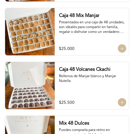
Disco de Chocolate con Naranjitas
Caja 48 Mix Manjar
Presentados en una caja de 48 unidades, 
son ideales para compartir en familia, 
regalar o disfrutar como un verdadero 
antojo dulce lleno de cariño.

16 Bocados de San Estanislao

16 Bocados Manjar Nuez Duro

$25.000
16 Bocados Manjar blanco Duro
Caja 48 Volcanes Ckachi
Rellenos de Manjar blanco y Manjar 
Nutella
$25.500
Mix 48 Dulces
Puedes comprarla para retiro en 