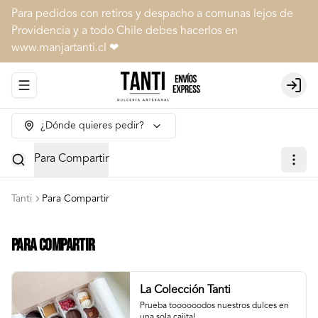
Para pedidos con retiros y despacho a comunas lejos de
Providencia y a todo Chile debes hacerlos en
www.manjartanti.cl ❤
Abrir menu de navegación
Login
¿Dónde quieres pedir?
Para Compartir
Tanti
Para Compartir
Para Compartir
La Colección Tanti
Prueba toooooodos nuestros dulces en 
una sola cajita!
