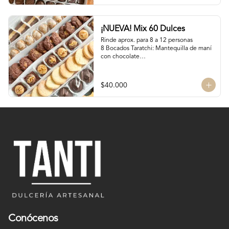
Manjar Blanco

Manjar Blanco Nutella
¡NUEVA! Mix 60 Dulces
Rinde aprox. para 8 a 12 personas

8 Bocados Taratchi: Mantequilla de maní 
con chocolate

12 Bocados Manjar Nuez: Manjar blanco 
con trozos de nueces

¡Nuevo! 12 Mini Galletones de Chocolate

$40.000
¡Nuevo! 8 Mini Brownies: Con topping de 
Manjar blanco y Nutella con nueces

12 Polvorones: Galletas suaves de 
manteca y almendras

¡Nuevo! 8 Volcanes Pistacho: Rellenos 
con crema de pistachos y crocante de 
barquillos y chocolate
Conócenos