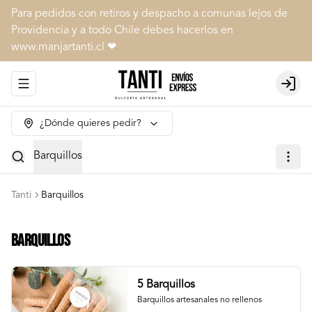
Para pedidos con retiros y despacho a comunas lejos de
Providencia y a todo Chile debes hacerlos en
www.manjartanti.cl ❤
Abrir menu de navegación
Login
¿Dónde quieres pedir?
Barquillos
Tanti
Barquillos
Barquillos
5 Barquillos
Barquillos artesanales no rellenos