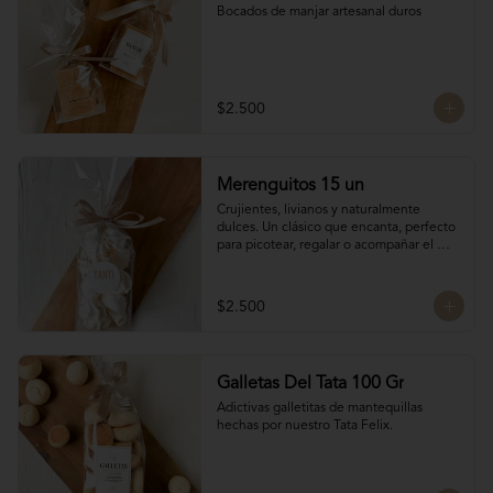
Bocados de manjar artesanal duros
$2.500
Merenguitos 15 un
Crujientes, livianos y naturalmente 
dulces. Un clásico que encanta, perfecto 
para picotear, regalar o acompañar el 
café.

Hechos solo con claras de huevo y 
azúcar.

$2.500
15 unidades / 30 gr total
Galletas Del Tata 100 Gr
Adictivas galletitas de mantequillas 
hechas por nuestro Tata Felix.