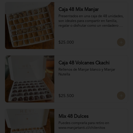
Caja 48 Mix Manjar
Presentados en una caja de 48 unidades, 
son ideales para compartir en familia, 
regalar o disfrutar como un verdadero 
antojo dulce lleno de cariño.

16 Bocados de San Estanislao

16 Bocados Manjar Nuez Duro

$25.000
16 Bocados Manjar blanco Duro
Caja 48 Volcanes Ckachi
Rellenos de Manjar blanco y Manjar 
Nutella
$25.500
Mix 48 Dulces
Puedes comprarla para retiro en 
www.manjartanti.cl/chilenitos
