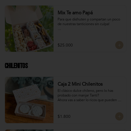
Mix Te amo Papá
Para que disfruten y compartan un poco 
de nuestras tanticiones sin culpa!

Galletas del tata 150 gr

8 San Estanislao (dulce de almendra y 
manjar blanco)

$25.000
Naranjitas con chocolate 150 gr

8 Rocas Suizas
Chilenitos
Caja 2 Mini Chilenitos
El clásico dulce chileno, pero lo has 
probado con manjar Tanti?

Ahora vas a saber lo ricos que pueden 
llegar a ser, mini alfajores chilenos 
rellenos con manjar blanco y 
espolvoreados con azúcar flor.

$1.800
Para dar un dulce especial en estas 
fiestas patrias!

Dulces chilenos