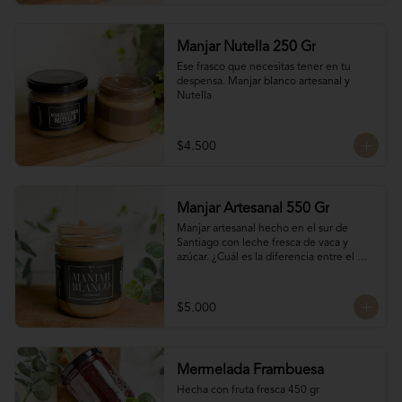
Manjar Nutella 250 Gr
Ese frasco que necesitas tener en tu 
despensa. Manjar blanco artesanal y 
Nutella
$4.500
Manjar Artesanal 550 Gr
Manjar artesanal hecho en el sur de 
Santiago con leche fresca de vaca y 
azúcar. ¿Cuál es la diferencia entre el 
manjar blanco y el manjar tradicional?

El manjar tradicional, al tener mayor 
$5.000
tiempo de cocción tiene un sabor más 
caramelizado y fuerte que el manjar 
blanco. El manjar blanco al no tener 
conservantes tiene menor tiempo de 
Mermelada Frambuesa
duración pero esto a la vez hace que sea 
un sabor más suave y artesanal, más de 
Hecha con fruta fresca 450 gr
casa.