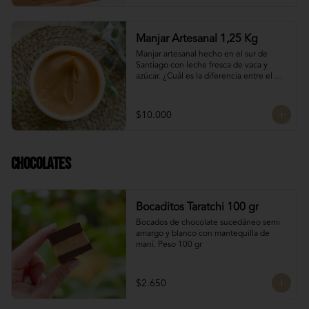
Manjar Artesanal 1,25 Kg
Manjar artesanal hecho en el sur de 
Santiago con leche fresca de vaca y 
azúcar. ¿Cuál es la diferencia entre el 
manjar blanco y el manjar tradicional?

El manjar tradicional, al tener mayor 
$10.000
tiempo de cocción tiene un sabor más 
caramelizado y fuerte que el manjar 
blanco. El manjar blanco al no tener 
conservantes tiene menor tiempo de 
Chocolates
duración pero esto a la vez hace que sea 
un sabor más suave y artesanal, más de 
casa.
Bocaditos Taratchi 100 gr
Bocados de chocolate sucedáneo semi 
amargo y blanco con mantequilla de 
maní. Peso 100 gr
$2.650