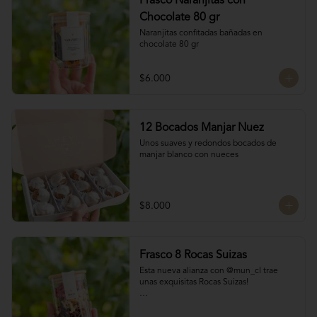
Frasco Naranjitas con
Chocolate 80 gr
Naranjitas confitadas bañadas en 
chocolate 80 gr
$6.000
12 Bocados Manjar Nuez
Unos suaves y redondos bocados de 
manjar blanco con nueces
$8.000
Frasco 8 Rocas Suizas
Esta nueva alianza con @mun_cl trae 
unas exquisitas Rocas Suizas!

Los mejores frutos secos Almendra, 
Pistacho y Coco, tostados y bañados con 