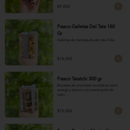
chocolate

$9.000
4 tipos de chocolate

Chocolate Bitter

Frasco Galletas Del Tata 180
Chocolate de leche

Chocolate Blanco

Gr
Chocolate de Frambuesa
Galletas de mantequilla del tata Félix
$10.000
Frasco Taratchi 300 gr
Bocados de chocolate sucedáneo semi 
amargo y blanco con mantequilla de 
maní.

Peso 300 gr
$10.000