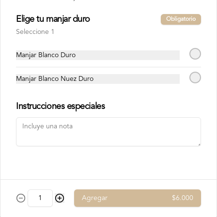
Chocolate Blanco

Chocolate de Frambuesa

Elige tu manjar duro
Chocolate francés de la mejor calidad!
Obligatorio
Seleccione 1
Manjar Blanco Duro
Manjar Blanco Nuez Duro
Instrucciones especiales
Conócenos
Contacto
Términos y condiciones
Política de privacidad
Redes sociales
Agregar
$6.000
Instagram
Facebook