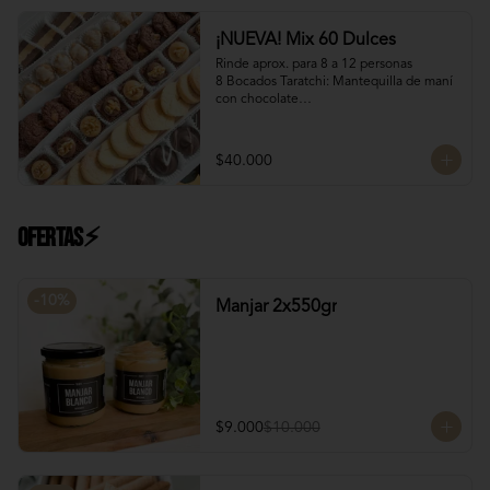
Manjar Blanco Nutella
¡NUEVA! Mix 60 Dulces
Rinde aprox. para 8 a 12 personas

8 Bocados Taratchi: Mantequilla de maní 
con chocolate

12 Bocados Manjar Nuez: Manjar blanco 
con trozos de nueces

¡Nuevo! 12 Mini Galletones de Chocolate

$40.000
¡Nuevo! 8 Mini Brownies: Con topping de 
Manjar blanco y Nutella con nueces

12 Polvorones: Galletas suaves de 
manteca y almendras

Ofertas⚡
¡Nuevo! 8 Volcanes Pistacho: Rellenos 
con crema de pistachos y crocante de 
barquillos y chocolate
-
10
%
Manjar 2x550gr
$9.000
$10.000