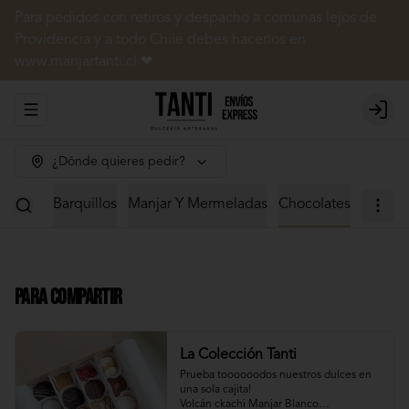
Para pedidos con retiros y despacho a comunas lejos de
Providencia y a todo Chile debes hacerlos en
www.manjartanti.cl ❤
Abrir menu de navegación
Login
¿Dónde quieres pedir?
 Dulces
Barquillos
Manjar Y Mermeladas
Chocolates
Para Compartir
La Colección Tanti
Prueba toooooodos nuestros dulces en 
una sola cajita!

Volcán ckachi Manjar Blanco
