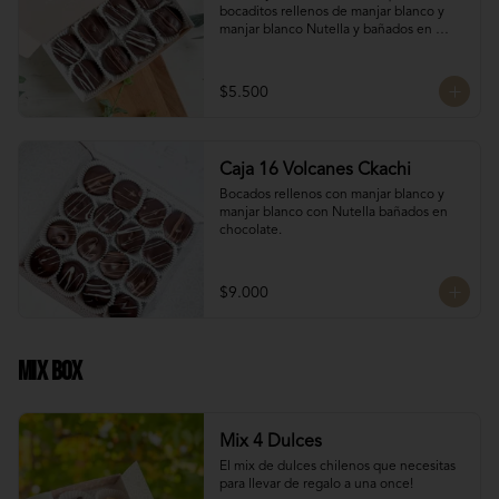
bocaditos rellenos de manjar blanco y 
manjar blanco Nutella y bañados en 
chocolate. Son el detalle ideal para 
hacerles sentir apreciados y consentidos. 
¡Nada mejor que un poco de dulzura para 
$5.500
alegrarles el día! 🍫✨
Caja 16 Volcanes Ckachi
Bocados rellenos con manjar blanco y 
manjar blanco con Nutella bañados en 
chocolate.
$9.000
Mix Box
Mix 4 Dulces
El mix de dulces chilenos que necesitas 
para llevar de regalo a una once!
