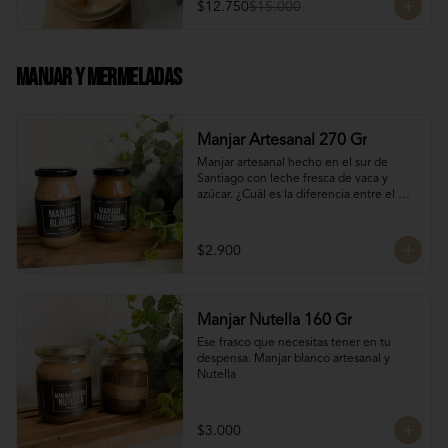
$12.750
$15.000
Manjar Y Mermeladas
Manjar Artesanal 270 Gr
Manjar artesanal hecho en el sur de 
Santiago con leche fresca de vaca y 
azúcar. ¿Cuál es la diferencia entre el 
manjar blanco y el manjar tradicional?

El manjar tradicional, al tener mayor 
$2.900
tiempo de cocción tiene un sabor más 
caramelizado y fuerte que el manjar 
blanco. El manjar blanco al no tener 
conservantes tiene menor tiempo de 
Manjar Nutella 160 Gr
duración pero esto a la vez hace que sea 
un sabor más suave y artesanal, más de 
Ese frasco que necesitas tener en tu 
casa.
despensa. Manjar blanco artesanal y 
Nutella
$3.000