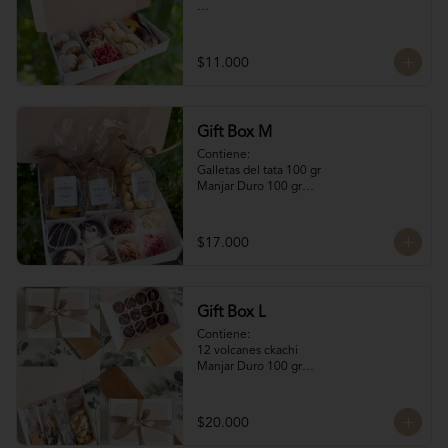
Contiene:

4 Rocas Suizas by @mun_cl: Mix de frutos 
$11.000
secos bañados en chocolate francés

4 Bocados de Manjar Nuez

Galletas del tata 50 gr

Naranjitas con chocolate 50 gr
Gift Box M
Contiene:

Galletas del tata 100 gr

Manjar Duro 100 gr

Naranjitas con chocolate 100 gr

4 Volcanes Ckachi

4 Rocas Suizas
$17.000
Gift Box L
Contiene:

12 volcanes ckachi

Manjar Duro 100 gr

Galletitas de Mantequilla 100 gr

Bocaditos Taratchi 100 gr

Naranjitas con chocolate
$20.000