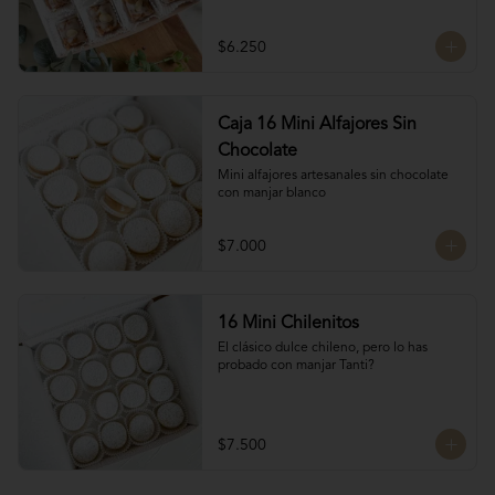
almendras, manjar blanco y glasé. 
Hechos por las manos de la Tanti Mom, 
cada San Estanislao guarda ese toque 
$6.250
casero y especial que solo ella sabe dar.

Presentados en una caja de 8 unidades, 
son ideales para compartir en familia, 
regalar o disfrutar como un verdadero 
Caja 16 Mini Alfajores Sin
antojo dulce lleno de cariño.
Chocolate
Mini alfajores artesanales sin chocolate 
con manjar blanco
$7.000
16 Mini Chilenitos
El clásico dulce chileno, pero lo has 
probado con manjar Tanti?
$7.500