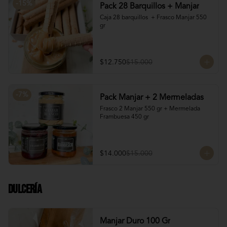
-
15
%
Pack 28 Barquillos + Manjar
Caja 28 barquillos  + Frasco Manjar 550 
gr
$12.750
$15.000
-
7
%
Pack Manjar + 2 Mermeladas
Frasco 2 Manjar 550 gr + Mermelada 
Frambuesa 450 gr
$14.000
$15.000
Dulcería
Manjar Duro 100 Gr