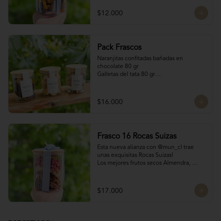
200 gr
$12.000
Pack Frascos
Naranjitas confitadas bañadas en 
chocolate 80 gr

Galletas del tata 80 gr

Bocado Manjar Nuez 120 gr
$16.000
Frasco 16 Rocas Suizas
Esta nueva alianza con @mun_cl trae 
unas exquisitas Rocas Suizas!

Los mejores frutos secos Almendra, 
Pistacho y Coco, tostados y bañados con 
chocolate

4 tipos de chocolate

$17.000
Chocolate Bitter

Chocolate de leche

Chocolate Blanco

Chocolate de Frambuesa
