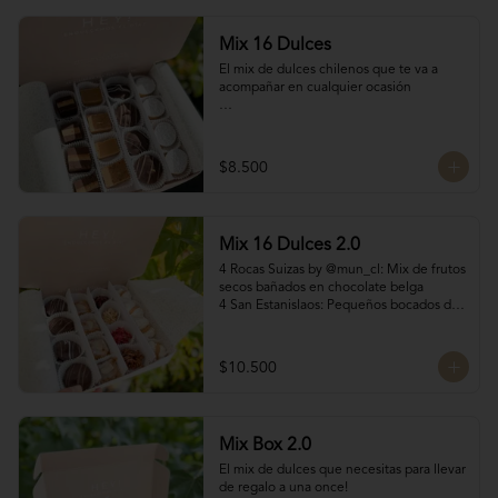
Mix 16 Dulces
El mix de dulces chilenos que te va a 
acompañar en cualquier ocasión

Contiene:

4 mini chilenitos

$8.500
4 Bocados Taratchi: Mantequilla de maní 
con chocolate

4 Volcanes ckachi de manjar blanco y 
manjar Nutella

Mix 16 Dulces 2.0
4 Bocados de manjar duro

SI NECESITAS MÁS DE 10 UNIDADES 
4 Rocas Suizas by @mun_cl: Mix de frutos 
escríbenos por WhatsApp o Instagram 
secos bañados en chocolate belga

para confirmar stock (nuestros productos 
4 San Estanislaos: Pequeños bocados de 
son artesanales y no tenemos grandes 
almendras con manjar blanco

cantidades disponibles para que siempre 
4 Merenguitos con Manjar: Merenguitos 
estén fresquitos)
rellenos con manjar blanco

$10.500
4 Volcanes Ckachi
Mix Box 2.0
El mix de dulces que necesitas para llevar 
de regalo a una once!
