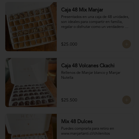
Caja 48 Mix Manjar
Presentados en una caja de 48 unidades, 
son ideales para compartir en familia, 
regalar o disfrutar como un verdadero 
antojo dulce lleno de cariño.

16 Bocados de San Estanislao

16 Bocados Manjar Nuez Duro

$25.000
16 Bocados Manjar blanco Duro
Caja 48 Volcanes Ckachi
Rellenos de Manjar blanco y Manjar 
Nutella
$25.500
Mix 48 Dulces
Puedes comprarla para retiro en 
www.manjartanti.cl/chilenitos
