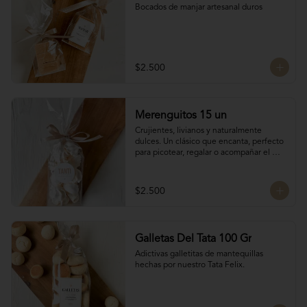
Bocados de manjar artesanal duros
$2.500
Merenguitos 15 un
Crujientes, livianos y naturalmente 
dulces. Un clásico que encanta, perfecto 
para picotear, regalar o acompañar el 
café.

Hechos solo con claras de huevo y 
azúcar.

$2.500
15 unidades / 30 gr total
Galletas Del Tata 100 Gr
Adictivas galletitas de mantequillas 
hechas por nuestro Tata Felix.