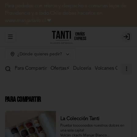
Para pedidos con retiros y despacho a comunas lejos de
Providencia y a todo Chile debes hacerlos en
www.manjartanti.cl ❤
Abrir menu de navegación
Login
¿Dónde quieres pedir?
Para Compartir
Ofertas⚡
Dulcería
Volcanes Ckachi
M
Para Compartir
La Colección Tanti
Prueba toooooodos nuestros dulces en 
una sola cajita!

Volcán ckachi Manjar Blanco
