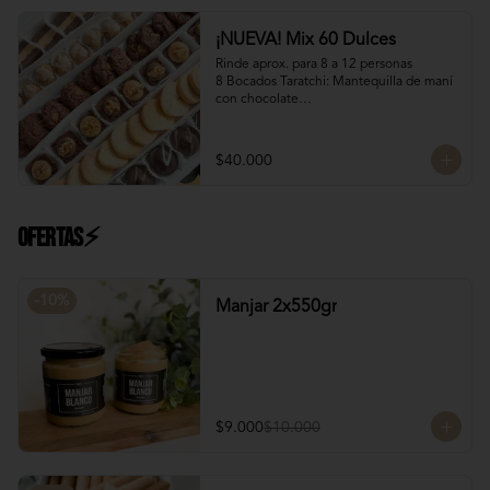
Manjar Blanco Nutella
¡NUEVA! Mix 60 Dulces
Rinde aprox. para 8 a 12 personas

8 Bocados Taratchi: Mantequilla de maní 
con chocolate

12 Bocados Manjar Nuez: Manjar blanco 
con trozos de nueces

¡Nuevo! 12 Mini Galletones de Chocolate

$40.000
¡Nuevo! 8 Mini Brownies: Con topping de 
Manjar blanco y Nutella con nueces

12 Polvorones: Galletas suaves de 
manteca y almendras

Ofertas⚡
¡Nuevo! 8 Volcanes Pistacho: Rellenos 
con crema de pistachos y crocante de 
barquillos y chocolate
-
10
%
Manjar 2x550gr
$9.000
$10.000