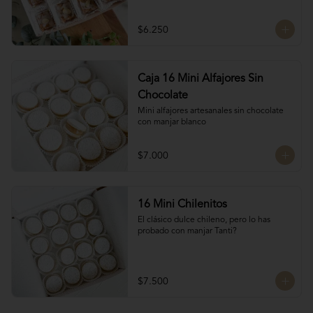
almendras, manjar blanco y glasé. 
Hechos por las manos de la Tanti Mom, 
cada San Estanislao guarda ese toque 
$6.250
casero y especial que solo ella sabe dar.

Presentados en una caja de 8 unidades, 
son ideales para compartir en familia, 
regalar o disfrutar como un verdadero 
Caja 16 Mini Alfajores Sin
antojo dulce lleno de cariño.
Chocolate
Mini alfajores artesanales sin chocolate 
con manjar blanco
$7.000
16 Mini Chilenitos
El clásico dulce chileno, pero lo has 
probado con manjar Tanti?
$7.500