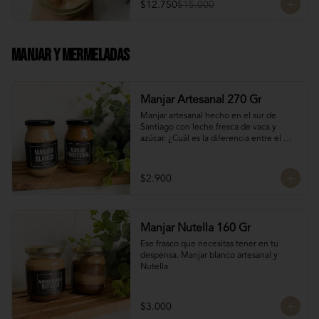
$12.750
$15.000
Manjar Y Mermeladas
Manjar Artesanal 270 Gr
Manjar artesanal hecho en el sur de 
Santiago con leche fresca de vaca y 
azúcar. ¿Cuál es la diferencia entre el 
manjar blanco y el manjar tradicional?

El manjar tradicional, al tener mayor 
$2.900
tiempo de cocción tiene un sabor más 
caramelizado y fuerte que el manjar 
blanco. El manjar blanco al no tener 
conservantes tiene menor tiempo de 
Manjar Nutella 160 Gr
duración pero esto a la vez hace que sea 
un sabor más suave y artesanal, más de 
Ese frasco que necesitas tener en tu 
casa.
despensa. Manjar blanco artesanal y 
Nutella
$3.000