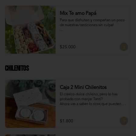
Mix Te amo Papá
Para que disfruten y compartan un poco 
de nuestras tanticiones sin culpa!

Galletas del tata 150 gr

8 San Estanislao (dulce de almendra y 
manjar blanco)

$25.000
Naranjitas con chocolate 150 gr

8 Rocas Suizas
Chilenitos
Caja 2 Mini Chilenitos
El clásico dulce chileno, pero lo has 
probado con manjar Tanti?

Ahora vas a saber lo ricos que pueden 
llegar a ser, mini alfajores chilenos 
rellenos con manjar blanco y 
espolvoreados con azúcar flor.

$1.800
Para dar un dulce especial en estas 
fiestas patrias!

Dulces chilenos