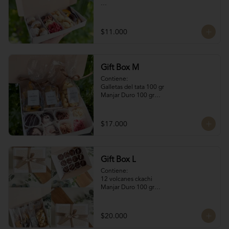
Contiene:

4 Rocas Suizas by @mun_cl: Mix de frutos 
$11.000
secos bañados en chocolate francés

4 Bocados de Manjar Nuez

Galletas del tata 50 gr

Naranjitas con chocolate 50 gr
Gift Box M
Contiene:

Galletas del tata 100 gr

Manjar Duro 100 gr

Naranjitas con chocolate 100 gr

4 Volcanes Ckachi

4 Rocas Suizas
$17.000
Gift Box L
Contiene:

12 volcanes ckachi

Manjar Duro 100 gr

Galletitas de Mantequilla 100 gr

Bocaditos Taratchi 100 gr

Naranjitas con chocolate
$20.000