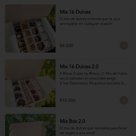
Mix 16 Dulces
El mix de dulces chilenos que te va a 
acompañar en cualquier ocasión

Contiene:

4 mini chilenitos

$8.500
4 Bocados Taratchi: Mantequilla de maní 
con chocolate

4 Volcanes ckachi de manjar blanco y 
manjar Nutella

Mix 16 Dulces 2.0
4 Bocados de manjar duro

SI NECESITAS MÁS DE 10 UNIDADES 
4 Rocas Suizas by @mun_cl: Mix de frutos 
escríbenos por WhatsApp o Instagram 
secos bañados en chocolate belga

para confirmar stock (nuestros productos 
4 San Estanislaos: Pequeños bocados de 
son artesanales y no tenemos grandes 
almendras con manjar blanco

cantidades disponibles para que siempre 
4 Merenguitos con Manjar: Merenguitos 
estén fresquitos)
rellenos con manjar blanco

$10.500
4 Volcanes Ckachi
Mix Box 2.0
El mix de dulces que necesitas para llevar 
de regalo a una once!
