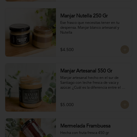
Manjar Nutella 250 Gr
Ese frasco que necesitas tener en tu 
despensa. Manjar blanco artesanal y 
Nutella
$4.500
Manjar Artesanal 550 Gr
Manjar artesanal hecho en el sur de 
Santiago con leche fresca de vaca y 
azúcar. ¿Cuál es la diferencia entre el 
manjar blanco y el manjar tradicional?

El manjar tradicional, al tener mayor 
$5.000
tiempo de cocción tiene un sabor más 
caramelizado y fuerte que el manjar 
blanco. El manjar blanco al no tener 
conservantes tiene menor tiempo de 
Mermelada Frambuesa
duración pero esto a la vez hace que sea 
un sabor más suave y artesanal, más de 
Hecha con fruta fresca 450 gr
casa.