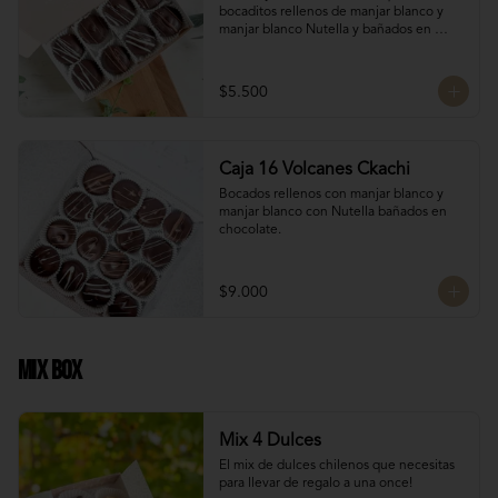
bocaditos rellenos de manjar blanco y 
manjar blanco Nutella y bañados en 
chocolate. Son el detalle ideal para 
hacerles sentir apreciados y consentidos. 
¡Nada mejor que un poco de dulzura para 
$5.500
alegrarles el día! 🍫✨
Caja 16 Volcanes Ckachi
Bocados rellenos con manjar blanco y 
manjar blanco con Nutella bañados en 
chocolate.
$9.000
Mix Box
Mix 4 Dulces
El mix de dulces chilenos que necesitas 
para llevar de regalo a una once!
