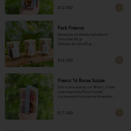
200 gr
$12.000
Pack Frascos
Naranjitas confitadas bañadas en 
chocolate 80 gr

Galletas del tata 80 gr

Bocado Manjar Nuez 120 gr
$16.000
Frasco 16 Rocas Suizas
Esta nueva alianza con @mun_cl trae 
unas exquisitas Rocas Suizas!

Los mejores frutos secos Almendra, 
Pistacho y Coco, tostados y bañados con 
chocolate

4 tipos de chocolate

$17.000
Chocolate Bitter

Chocolate de leche

Chocolate Blanco

Chocolate de Frambuesa
