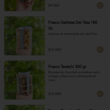
chocolate

$9.000
4 tipos de chocolate

Chocolate Bitter

Frasco Galletas Del Tata 180
Chocolate de leche

Chocolate Blanco

Gr
Chocolate de Frambuesa
Galletas de mantequilla del tata Félix
$10.000
Frasco Taratchi 300 gr
Bocados de chocolate sucedáneo semi 
amargo y blanco con mantequilla de 
maní.

Peso 300 gr
$10.000