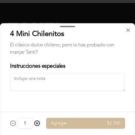
Chocolate Blanco

Chocolate de Frambuesa

Chocolate francés de la mejor calidad!
4 Mini Chilenitos
El clásico dulce chileno, pero lo has probado con
manjar Tanti?
Instrucciones especiales
Conócenos
Contacto
Términos y condiciones
Política de privacidad
Redes sociales
Agregar
$2.700
Instagram
Facebook