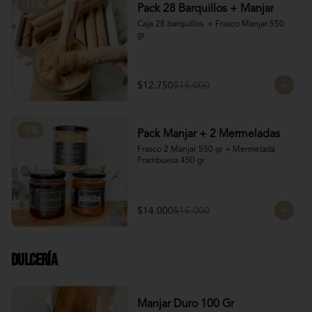
-
15
%
Pack 28 Barquillos + Manjar
Caja 28 barquillos  + Frasco Manjar 550 
gr
$12.750
$15.000
-
7
%
Pack Manjar + 2 Mermeladas
Frasco 2 Manjar 550 gr + Mermelada 
Frambuesa 450 gr
$14.000
$15.000
Dulcería
Manjar Duro 100 Gr