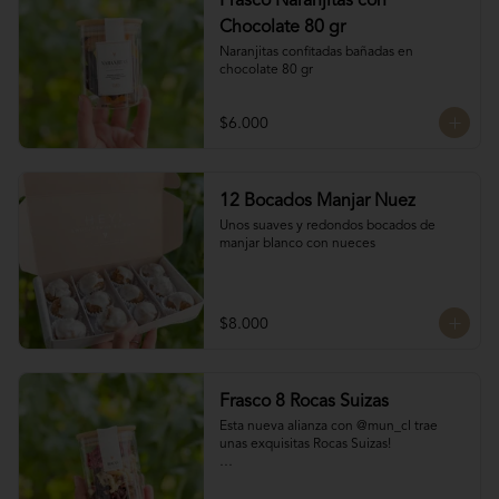
Frasco Naranjitas con
Chocolate 80 gr
Naranjitas confitadas bañadas en 
chocolate 80 gr
$6.000
12 Bocados Manjar Nuez
Unos suaves y redondos bocados de 
manjar blanco con nueces
$8.000
Frasco 8 Rocas Suizas
Esta nueva alianza con @mun_cl trae 
unas exquisitas Rocas Suizas!

Los mejores frutos secos Almendra, 
Pistacho y Coco, tostados y bañados con 