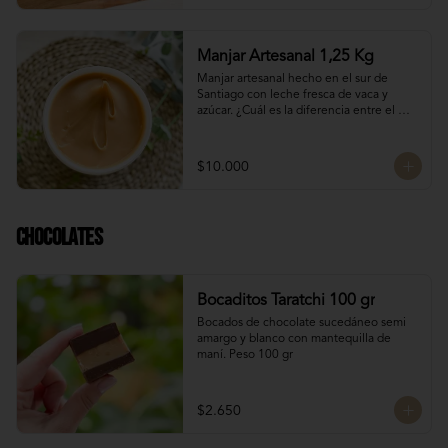
Manjar Artesanal 1,25 Kg
Manjar artesanal hecho en el sur de 
Santiago con leche fresca de vaca y 
azúcar. ¿Cuál es la diferencia entre el 
manjar blanco y el manjar tradicional?

El manjar tradicional, al tener mayor 
$10.000
tiempo de cocción tiene un sabor más 
caramelizado y fuerte que el manjar 
blanco. El manjar blanco al no tener 
conservantes tiene menor tiempo de 
Chocolates
duración pero esto a la vez hace que sea 
un sabor más suave y artesanal, más de 
casa.
Bocaditos Taratchi 100 gr
Bocados de chocolate sucedáneo semi 
amargo y blanco con mantequilla de 
maní. Peso 100 gr
$2.650