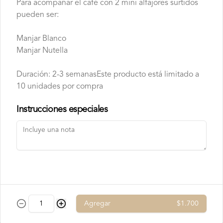
Para acompañar el café con 2 mini alfajores surtidos
Chocolate Blanco

Chocolate de Frambuesa

pueden ser:
Chocolate francés de la mejor calidad!
Manjar Blanco
Manjar Nutella
Duración: 2-3 semanas
Este producto está limitado a
10 unidades por compra
Instrucciones especiales
Conócenos
Contacto
Términos y condiciones
Política de privacidad
Redes sociales
Agregar
$1.700
Instagram
Facebook