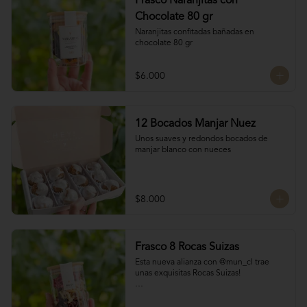
Frasco Naranjitas con
Chocolate 80 gr
Naranjitas confitadas bañadas en 
chocolate 80 gr
$6.000
12 Bocados Manjar Nuez
Unos suaves y redondos bocados de 
manjar blanco con nueces
$8.000
Frasco 8 Rocas Suizas
Esta nueva alianza con @mun_cl trae 
unas exquisitas Rocas Suizas!

Los mejores frutos secos Almendra, 
Pistacho y Coco, tostados y bañados con 