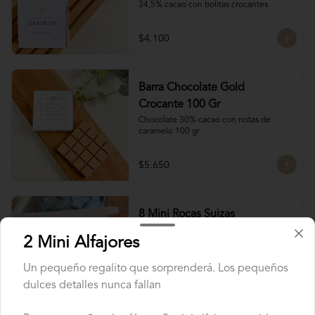
34,5% cacao con bolitas crocantes
$4.100
Barra Chocolate Gold
Crocante 100 Gr
Chocolate 30% cacao con notas de 
caramelo 100 gr
$5.650
8 Mini Rocas Suizas
Esta nueva alianza con @mun_cl trae 
2 Mini Alfajores
unas exquisitas Rocas Suizas!

Los mejores frutos secos Almendra, 
Pistacho y Coco, tostados y bañados con 
Un pequeño regalito que sorprenderá. Los pequeños
chocolate

dulces detalles nunca fallan
4 tipos de chocolate

$7.750
Chocolate Bitter

Chocolate de leche
