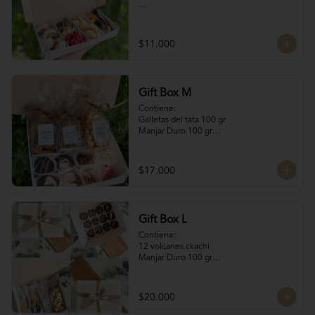
Contiene:

4 Rocas Suizas by @mun_cl: Mix de frutos 
$11.000
secos bañados en chocolate francés

4 Bocados de Manjar Nuez

Galletas del tata 50 gr

Naranjitas con chocolate 50 gr
Gift Box M
Contiene:

Galletas del tata 100 gr

Manjar Duro 100 gr

Naranjitas con chocolate 100 gr

4 Volcanes Ckachi

4 Rocas Suizas
$17.000
Gift Box L
Contiene:

12 volcanes ckachi

Manjar Duro 100 gr

Galletitas de Mantequilla 100 gr

Bocaditos Taratchi 100 gr

Naranjitas con chocolate
$20.000