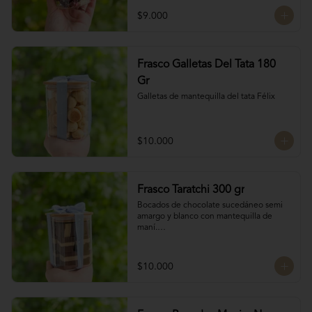
chocolate

$9.000
4 tipos de chocolate

Chocolate Bitter

Frasco Galletas Del Tata 180
Chocolate de leche

Chocolate Blanco

Gr
Chocolate de Frambuesa
Galletas de mantequilla del tata Félix
$10.000
Frasco Taratchi 300 gr
Bocados de chocolate sucedáneo semi 
amargo y blanco con mantequilla de 
maní.

Peso 300 gr
$10.000