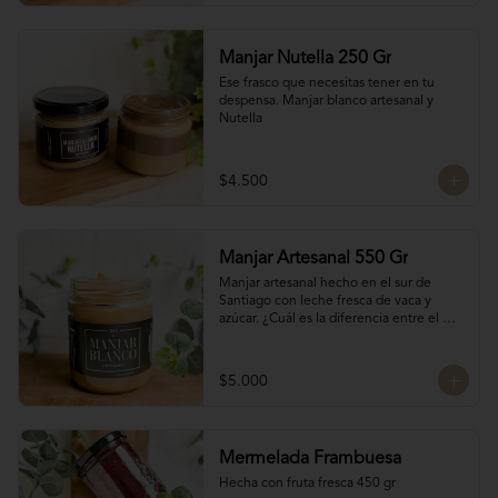
Manjar Nutella 250 Gr
Ese frasco que necesitas tener en tu 
despensa. Manjar blanco artesanal y 
Nutella
$4.500
Manjar Artesanal 550 Gr
Manjar artesanal hecho en el sur de 
Santiago con leche fresca de vaca y 
azúcar. ¿Cuál es la diferencia entre el 
manjar blanco y el manjar tradicional?

El manjar tradicional, al tener mayor 
$5.000
tiempo de cocción tiene un sabor más 
caramelizado y fuerte que el manjar 
blanco. El manjar blanco al no tener 
conservantes tiene menor tiempo de 
Mermelada Frambuesa
duración pero esto a la vez hace que sea 
un sabor más suave y artesanal, más de 
Hecha con fruta fresca 450 gr
casa.