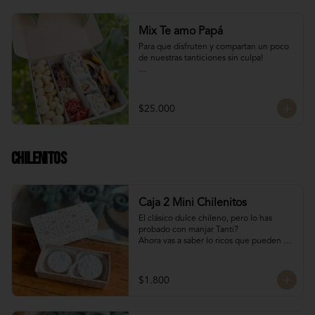
Mix Te amo Papá
Para que disfruten y compartan un poco 
de nuestras tanticiones sin culpa!

Galletas del tata 150 gr

8 San Estanislao (dulce de almendra y 
manjar blanco)

$25.000
Naranjitas con chocolate 150 gr

8 Rocas Suizas
Chilenitos
Caja 2 Mini Chilenitos
El clásico dulce chileno, pero lo has 
probado con manjar Tanti?

Ahora vas a saber lo ricos que pueden 
llegar a ser, mini alfajores chilenos 
rellenos con manjar blanco y 
espolvoreados con azúcar flor.

$1.800
Para dar un dulce especial en estas 
fiestas patrias!

Dulces chilenos