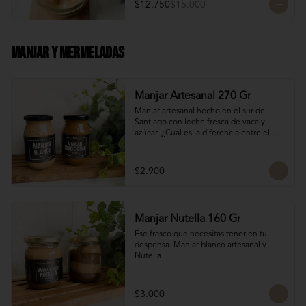
$12.750
$15.000
Manjar Y Mermeladas
Manjar Artesanal 270 Gr
Manjar artesanal hecho en el sur de 
Santiago con leche fresca de vaca y 
azúcar. ¿Cuál es la diferencia entre el 
manjar blanco y el manjar tradicional?

El manjar tradicional, al tener mayor 
$2.900
tiempo de cocción tiene un sabor más 
caramelizado y fuerte que el manjar 
blanco. El manjar blanco al no tener 
conservantes tiene menor tiempo de 
Manjar Nutella 160 Gr
duración pero esto a la vez hace que sea 
un sabor más suave y artesanal, más de 
Ese frasco que necesitas tener en tu 
casa.
despensa. Manjar blanco artesanal y 
Nutella
$3.000