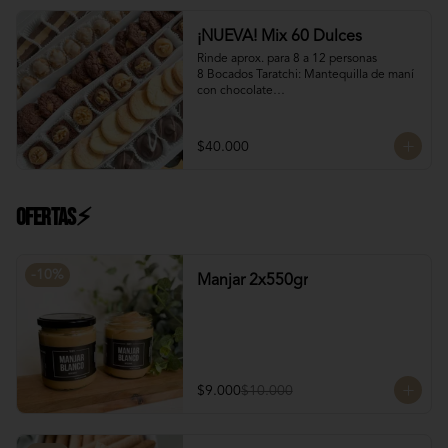
Manjar Blanco Nutella
¡NUEVA! Mix 60 Dulces
Rinde aprox. para 8 a 12 personas

8 Bocados Taratchi: Mantequilla de maní 
con chocolate

12 Bocados Manjar Nuez: Manjar blanco 
con trozos de nueces

¡Nuevo! 12 Mini Galletones de Chocolate

$40.000
¡Nuevo! 8 Mini Brownies: Con topping de 
Manjar blanco y Nutella con nueces

12 Polvorones: Galletas suaves de 
manteca y almendras

Ofertas⚡
¡Nuevo! 8 Volcanes Pistacho: Rellenos 
con crema de pistachos y crocante de 
barquillos y chocolate
-
10
%
Manjar 2x550gr
$9.000
$10.000