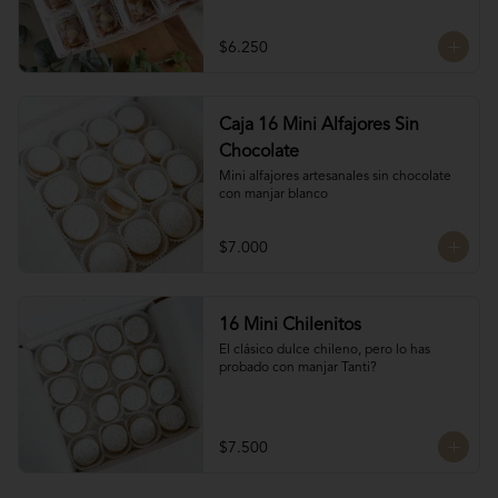
almendras, manjar blanco y glasé. 
Hechos por las manos de la Tanti Mom, 
cada San Estanislao guarda ese toque 
$6.250
casero y especial que solo ella sabe dar.

Presentados en una caja de 8 unidades, 
son ideales para compartir en familia, 
regalar o disfrutar como un verdadero 
Caja 16 Mini Alfajores Sin
antojo dulce lleno de cariño.
Chocolate
Mini alfajores artesanales sin chocolate 
con manjar blanco
$7.000
16 Mini Chilenitos
El clásico dulce chileno, pero lo has 
probado con manjar Tanti?
$7.500