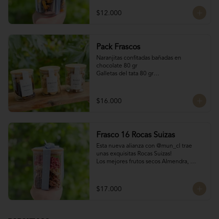
200 gr
$12.000
Pack Frascos
Naranjitas confitadas bañadas en 
chocolate 80 gr

Galletas del tata 80 gr

Bocado Manjar Nuez 120 gr
$16.000
Frasco 16 Rocas Suizas
Esta nueva alianza con @mun_cl trae 
unas exquisitas Rocas Suizas!

Los mejores frutos secos Almendra, 
Pistacho y Coco, tostados y bañados con 
chocolate

4 tipos de chocolate

$17.000
Chocolate Bitter

Chocolate de leche

Chocolate Blanco

Chocolate de Frambuesa
