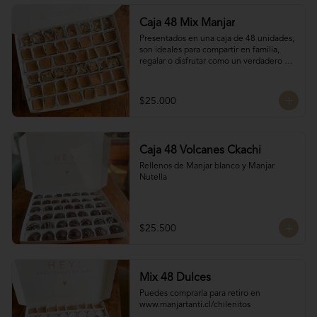
Caja 48 Mix Manjar
Presentados en una caja de 48 unidades, 
son ideales para compartir en familia, 
regalar o disfrutar como un verdadero 
antojo dulce lleno de cariño.

16 Bocados de San Estanislao

16 Bocados Manjar Nuez Duro

$25.000
16 Bocados Manjar blanco Duro
Caja 48 Volcanes Ckachi
Rellenos de Manjar blanco y Manjar 
Nutella
$25.500
Mix 48 Dulces
Puedes comprarla para retiro en 
www.manjartanti.cl/chilenitos
