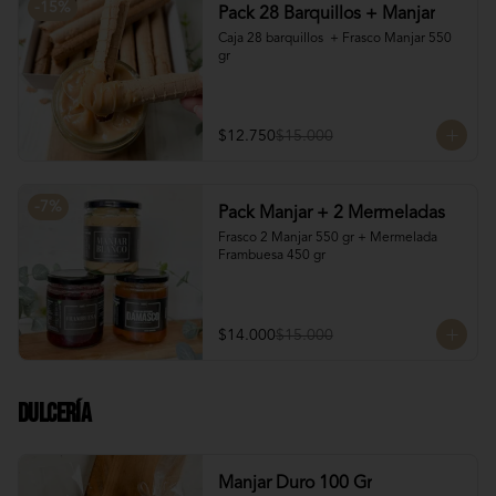
-
15
%
Pack 28 Barquillos + Manjar
Caja 28 barquillos  + Frasco Manjar 550 
gr
$12.750
$15.000
-
7
%
Pack Manjar + 2 Mermeladas
Frasco 2 Manjar 550 gr + Mermelada 
Frambuesa 450 gr
$14.000
$15.000
Dulcería
Manjar Duro 100 Gr