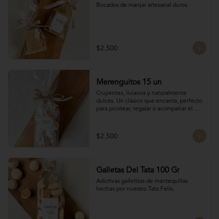
Bocados de manjar artesanal duros
$2.500
Merenguitos 15 un
Crujientes, livianos y naturalmente 
dulces. Un clásico que encanta, perfecto 
para picotear, regalar o acompañar el 
café.

Hechos solo con claras de huevo y 
azúcar.

$2.500
15 unidades / 30 gr total
Galletas Del Tata 100 Gr
Adictivas galletitas de mantequillas 
hechas por nuestro Tata Felix.