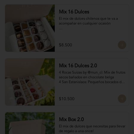
Mix 16 Dulces
El mix de dulces chilenos que te va a 
acompañar en cualquier ocasión

Contiene:

4 mini chilenitos

$8.500
4 Bocados Taratchi: Mantequilla de maní 
con chocolate

4 Volcanes ckachi de manjar blanco y 
manjar Nutella

Mix 16 Dulces 2.0
4 Bocados de manjar duro

SI NECESITAS MÁS DE 10 UNIDADES 
4 Rocas Suizas by @mun_cl: Mix de frutos 
escríbenos por WhatsApp o Instagram 
secos bañados en chocolate belga

para confirmar stock (nuestros productos 
4 San Estanislaos: Pequeños bocados de 
son artesanales y no tenemos grandes 
almendras con manjar blanco

cantidades disponibles para que siempre 
4 Merenguitos con Manjar: Merenguitos 
estén fresquitos)
rellenos con manjar blanco

$10.500
4 Volcanes Ckachi
Mix Box 2.0
El mix de dulces que necesitas para llevar 
de regalo a una once!
