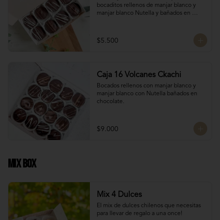
bocaditos rellenos de manjar blanco y 
manjar blanco Nutella y bañados en 
chocolate. Son el detalle ideal para 
hacerles sentir apreciados y consentidos. 
¡Nada mejor que un poco de dulzura para 
$5.500
alegrarles el día! 🍫✨
Caja 16 Volcanes Ckachi
Bocados rellenos con manjar blanco y 
manjar blanco con Nutella bañados en 
chocolate.
$9.000
Mix Box
Mix 4 Dulces
El mix de dulces chilenos que necesitas 
para llevar de regalo a una once!
