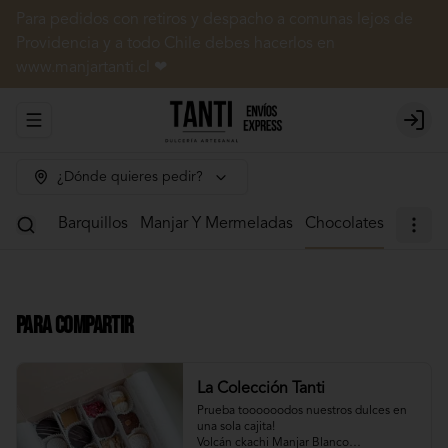
Para pedidos con retiros y despacho a comunas lejos de
Providencia y a todo Chile debes hacerlos en
www.manjartanti.cl ❤
Abrir menu de navegación
Login
¿Dónde quieres pedir?
 Dulces
Barquillos
Manjar Y Mermeladas
Chocolates
Para Compartir
La Colección Tanti
Prueba toooooodos nuestros dulces en 
una sola cajita!

Volcán ckachi Manjar Blanco
