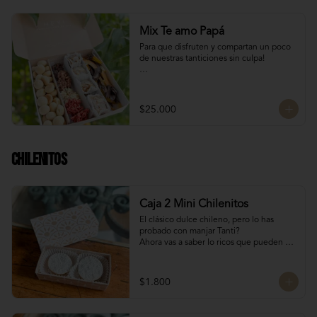
Mix Te amo Papá
Para que disfruten y compartan un poco 
de nuestras tanticiones sin culpa!

Galletas del tata 150 gr

8 San Estanislao (dulce de almendra y 
manjar blanco)

$25.000
Naranjitas con chocolate 150 gr

8 Rocas Suizas
Chilenitos
Caja 2 Mini Chilenitos
El clásico dulce chileno, pero lo has 
probado con manjar Tanti?

Ahora vas a saber lo ricos que pueden 
llegar a ser, mini alfajores chilenos 
rellenos con manjar blanco y 
espolvoreados con azúcar flor.

$1.800
Para dar un dulce especial en estas 
fiestas patrias!

Dulces chilenos