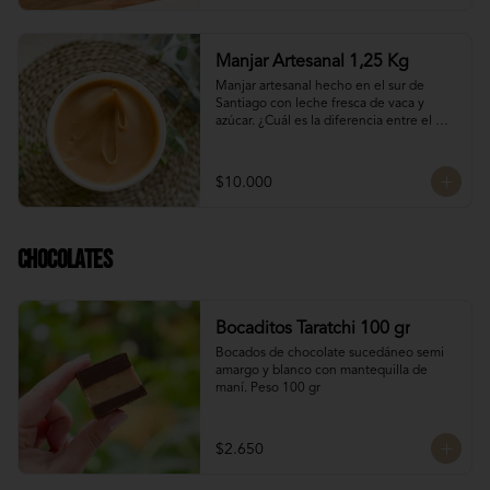
Manjar Artesanal 1,25 Kg
Manjar artesanal hecho en el sur de 
Santiago con leche fresca de vaca y 
azúcar. ¿Cuál es la diferencia entre el 
manjar blanco y el manjar tradicional?

El manjar tradicional, al tener mayor 
$10.000
tiempo de cocción tiene un sabor más 
caramelizado y fuerte que el manjar 
blanco. El manjar blanco al no tener 
conservantes tiene menor tiempo de 
Chocolates
duración pero esto a la vez hace que sea 
un sabor más suave y artesanal, más de 
casa.
Bocaditos Taratchi 100 gr
Bocados de chocolate sucedáneo semi 
amargo y blanco con mantequilla de 
maní. Peso 100 gr
$2.650