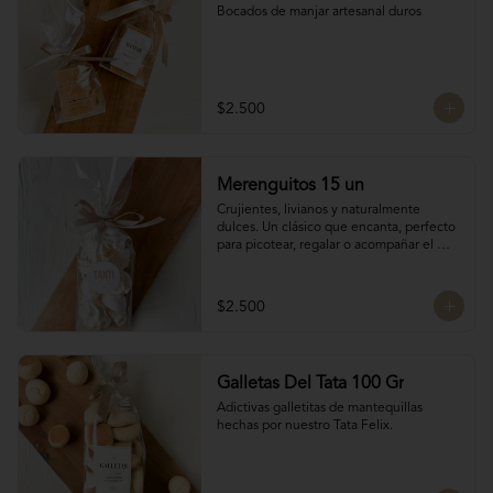
Bocados de manjar artesanal duros
$2.500
Merenguitos 15 un
Crujientes, livianos y naturalmente 
dulces. Un clásico que encanta, perfecto 
para picotear, regalar o acompañar el 
café.

Hechos solo con claras de huevo y 
azúcar.

$2.500
15 unidades / 30 gr total
Galletas Del Tata 100 Gr
Adictivas galletitas de mantequillas 
hechas por nuestro Tata Felix.