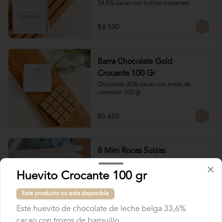
34,5% cacao con bolitas crocantes
$4.100
Barra Chocolate Gold
Crocante 100 Gr
Chocolate 30% cacao con notas de 
caramelo 100 gr
$5.650
8 Mini Rocas Suizas
Esta nueva alianza con @mun_cl trae 
unas exquisitas Rocas Suizas!

Huevito Crocante 100 gr
Los mejores frutos secos Almendra, 
Pistacho y Coco, tostados y bañados con 
Este producto no esta disponible
chocolate

4 tipos de chocolate

$7.750
Este huevito de chocolate de leche belga 33,6%
Chocolate Bitter

Chocolate de leche

cacao con trozos de barquillo