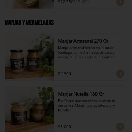
$12.750
$15.000
Manjar Y Mermeladas
Manjar Artesanal 270 Gr
Manjar artesanal hecho en el sur de 
Santiago con leche fresca de vaca y 
azúcar. ¿Cuál es la diferencia entre el 
manjar blanco y el manjar tradicional?

El manjar tradicional, al tener mayor 
$2.900
tiempo de cocción tiene un sabor más 
caramelizado y fuerte que el manjar 
blanco. El manjar blanco al no tener 
conservantes tiene menor tiempo de 
Manjar Nutella 160 Gr
duración pero esto a la vez hace que sea 
un sabor más suave y artesanal, más de 
Ese frasco que necesitas tener en tu 
casa.
despensa. Manjar blanco artesanal y 
Nutella
$3.000