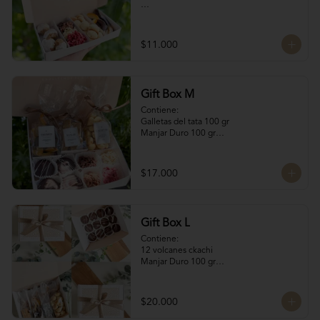
Contiene:

4 Rocas Suizas by @mun_cl: Mix de frutos 
$11.000
secos bañados en chocolate francés

4 Bocados de Manjar Nuez

Galletas del tata 50 gr

Naranjitas con chocolate 50 gr
Gift Box M
Contiene:

Galletas del tata 100 gr

Manjar Duro 100 gr

Naranjitas con chocolate 100 gr

4 Volcanes Ckachi

4 Rocas Suizas
$17.000
Gift Box L
Contiene:

12 volcanes ckachi

Manjar Duro 100 gr

Galletitas de Mantequilla 100 gr

Bocaditos Taratchi 100 gr

Naranjitas con chocolate
$20.000