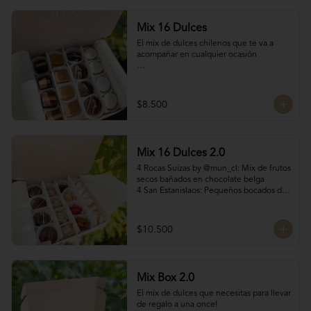
Mix 16 Dulces
El mix de dulces chilenos que te va a 
acompañar en cualquier ocasión

Contiene:

4 mini chilenitos

$8.500
4 Bocados Taratchi: Mantequilla de maní 
con chocolate

4 Volcanes ckachi de manjar blanco y 
manjar Nutella

Mix 16 Dulces 2.0
4 Bocados de manjar duro

SI NECESITAS MÁS DE 10 UNIDADES 
4 Rocas Suizas by @mun_cl: Mix de frutos 
escríbenos por WhatsApp o Instagram 
secos bañados en chocolate belga

para confirmar stock (nuestros productos 
4 San Estanislaos: Pequeños bocados de 
son artesanales y no tenemos grandes 
almendras con manjar blanco

cantidades disponibles para que siempre 
4 Merenguitos con Manjar: Merenguitos 
estén fresquitos)
rellenos con manjar blanco

$10.500
4 Volcanes Ckachi
Mix Box 2.0
El mix de dulces que necesitas para llevar 
de regalo a una once!
