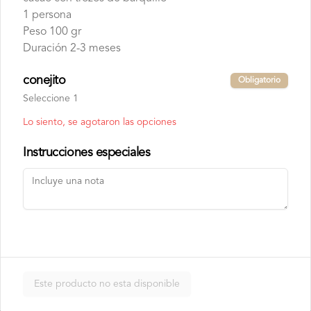
Chocolate Blanco

1 persona
Chocolate de Frambuesa

Chocolate francés de la mejor calidad!
Peso 100 gr
Duración 2-3 meses
conejito
Obligatorio
Seleccione 1
Lo siento, se agotaron las opciones
Instrucciones especiales
Conócenos
Contacto
Términos y condiciones
Política de privacidad
Redes sociales
Este producto no esta disponible
Instagram
Facebook