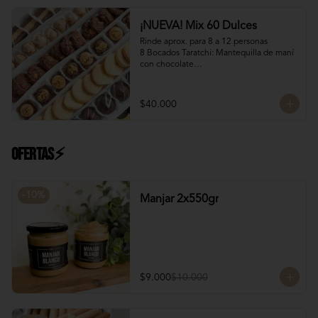
Manjar Blanco Nutella
¡NUEVA! Mix 60 Dulces
Rinde aprox. para 8 a 12 personas

8 Bocados Taratchi: Mantequilla de maní 
con chocolate

12 Bocados Manjar Nuez: Manjar blanco 
con trozos de nueces

¡Nuevo! 12 Mini Galletones de Chocolate

$40.000
¡Nuevo! 8 Mini Brownies: Con topping de 
Manjar blanco y Nutella con nueces

12 Polvorones: Galletas suaves de 
manteca y almendras

Ofertas⚡
¡Nuevo! 8 Volcanes Pistacho: Rellenos 
con crema de pistachos y crocante de 
barquillos y chocolate
-
10
%
Manjar 2x550gr
$9.000
$10.000