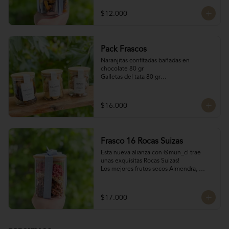
200 gr
$12.000
Pack Frascos
Naranjitas confitadas bañadas en 
chocolate 80 gr

Galletas del tata 80 gr

Bocado Manjar Nuez 120 gr
$16.000
Frasco 16 Rocas Suizas
Esta nueva alianza con @mun_cl trae 
unas exquisitas Rocas Suizas!

Los mejores frutos secos Almendra, 
Pistacho y Coco, tostados y bañados con 
chocolate

4 tipos de chocolate

$17.000
Chocolate Bitter

Chocolate de leche

Chocolate Blanco

Chocolate de Frambuesa
