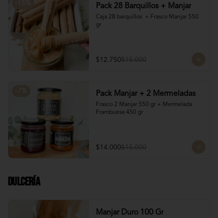
-
15
%
Pack 28 Barquillos + Manjar
Caja 28 barquillos  + Frasco Manjar 550 
gr
$12.750
$15.000
-
7
%
Pack Manjar + 2 Mermeladas
Frasco 2 Manjar 550 gr + Mermelada 
Frambuesa 450 gr
$14.000
$15.000
Dulcería
Manjar Duro 100 Gr