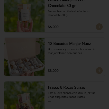
Frasco Naranjitas con
Chocolate 80 gr
Naranjitas confitadas bañadas en 
chocolate 80 gr
$6.000
12 Bocados Manjar Nuez
Unos suaves y redondos bocados de 
manjar blanco con nueces
$8.000
Frasco 8 Rocas Suizas
Esta nueva alianza con @mun_cl trae 
unas exquisitas Rocas Suizas!

Los mejores frutos secos Almendra, 
Pistacho y Coco, tostados y bañados con 