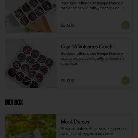
bocaditos rellenos de manjar blanco y 
manjar blanco Nutella y bañados en 
chocolate. Son el detalle ideal para 
hacerles sentir apreciados y consentidos. 
¡Nada mejor que un poco de dulzura para 
$5.500
alegrarles el día! 🍫✨
Caja 16 Volcanes Ckachi
Bocados rellenos con manjar blanco y 
manjar blanco con Nutella bañados en 
chocolate.
$9.000
Mix Box
Mix 4 Dulces
El mix de dulces chilenos que necesitas 
para llevar de regalo a una once!
