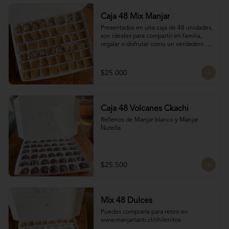
Caja 48 Mix Manjar
Presentados en una caja de 48 unidades, 
son ideales para compartir en familia, 
regalar o disfrutar como un verdadero 
antojo dulce lleno de cariño.

16 Bocados de San Estanislao

16 Bocados Manjar Nuez Duro

$25.000
16 Bocados Manjar blanco Duro
Caja 48 Volcanes Ckachi
Rellenos de Manjar blanco y Manjar 
Nutella
$25.500
Mix 48 Dulces
Puedes comprarla para retiro en 
www.manjartanti.cl/chilenitos
