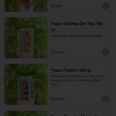
chocolate

$9.000
4 tipos de chocolate

Chocolate Bitter

Frasco Galletas Del Tata 180
Chocolate de leche

Chocolate Blanco

Gr
Chocolate de Frambuesa
Galletas de mantequilla del tata Félix
$10.000
Frasco Taratchi 300 gr
Bocados de chocolate sucedáneo semi 
amargo y blanco con mantequilla de 
maní.

Peso 300 gr
$10.000