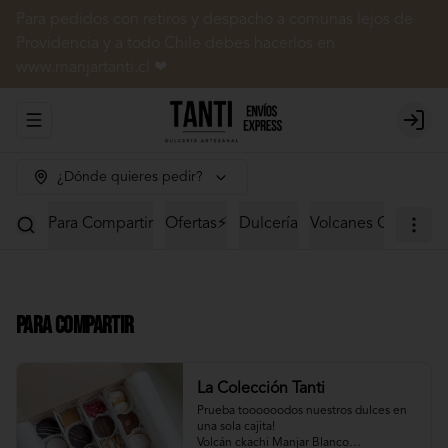
Para pedidos con retiros y despacho a comunas lejos de
Providencia y a todo Chile debes hacerlos en
www.manjartanti.cl ❤
Abrir menu de navegación
Login
¿Dónde quieres pedir?
Para Compartir
Ofertas⚡
Dulcería
Volcanes Ckachi
M
Para Compartir
La Colección Tanti
Prueba toooooodos nuestros dulces en 
una sola cajita!

Volcán ckachi Manjar Blanco
