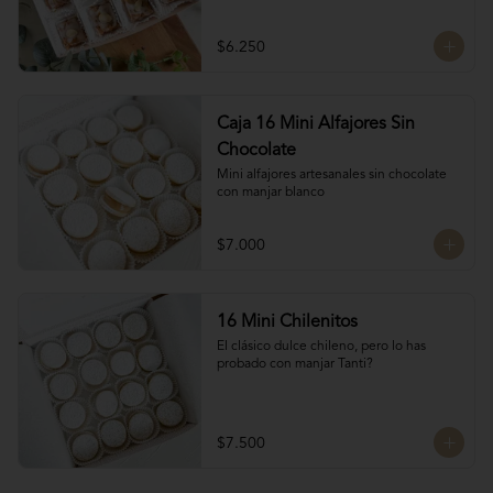
almendras, manjar blanco y glasé. 
Hechos por las manos de la Tanti Mom, 
cada San Estanislao guarda ese toque 
$6.250
casero y especial que solo ella sabe dar.

Presentados en una caja de 8 unidades, 
son ideales para compartir en familia, 
regalar o disfrutar como un verdadero 
Caja 16 Mini Alfajores Sin
antojo dulce lleno de cariño.
Chocolate
Mini alfajores artesanales sin chocolate 
con manjar blanco
$7.000
16 Mini Chilenitos
El clásico dulce chileno, pero lo has 
probado con manjar Tanti?
$7.500