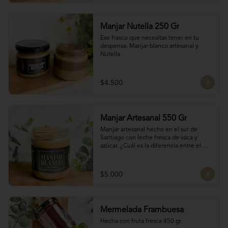
Manjar Nutella 250 Gr
Ese frasco que necesitas tener en tu 
despensa. Manjar blanco artesanal y 
Nutella
$4.500
Manjar Artesanal 550 Gr
Manjar artesanal hecho en el sur de 
Santiago con leche fresca de vaca y 
azúcar. ¿Cuál es la diferencia entre el 
manjar blanco y el manjar tradicional?

El manjar tradicional, al tener mayor 
$5.000
tiempo de cocción tiene un sabor más 
caramelizado y fuerte que el manjar 
blanco. El manjar blanco al no tener 
conservantes tiene menor tiempo de 
Mermelada Frambuesa
duración pero esto a la vez hace que sea 
un sabor más suave y artesanal, más de 
Hecha con fruta fresca 450 gr
casa.