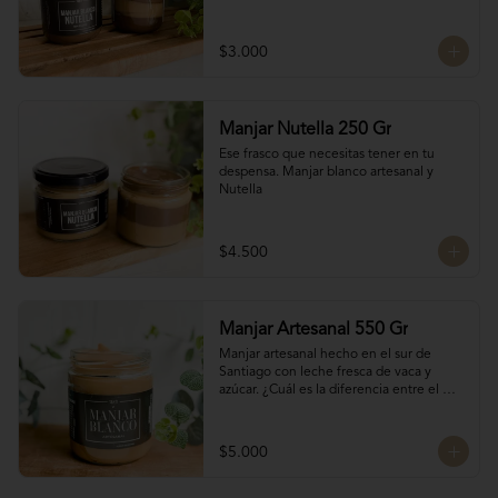
$3.000
Manjar Nutella 250 Gr
Ese frasco que necesitas tener en tu 
despensa. Manjar blanco artesanal y 
Nutella
$4.500
Manjar Artesanal 550 Gr
Manjar artesanal hecho en el sur de 
Santiago con leche fresca de vaca y 
azúcar. ¿Cuál es la diferencia entre el 
manjar blanco y el manjar tradicional?

El manjar tradicional, al tener mayor 
$5.000
tiempo de cocción tiene un sabor más 
caramelizado y fuerte que el manjar 
blanco. El manjar blanco al no tener 