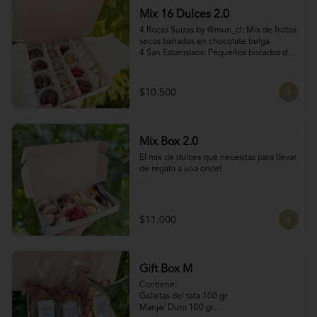
manjar Nutella

Mix 16 Dulces 2.0
4 Bocados de manjar duro

SI NECESITAS MÁS DE 10 UNIDADES 
4 Rocas Suizas by @mun_cl: Mix de frutos 
escríbenos por WhatsApp o Instagram 
secos bañados en chocolate belga

para confirmar stock (nuestros productos 
4 San Estanislaos: Pequeños bocados de 
son artesanales y no tenemos grandes 
almendras con manjar blanco

cantidades disponibles para que siempre 
4 Merenguitos con Manjar: Merenguitos 
estén fresquitos)
rellenos con manjar blanco

$10.500
4 Volcanes Ckachi
Mix Box 2.0
El mix de dulces que necesitas para llevar 
de regalo a una once!

Contiene:

4 Rocas Suizas by @mun_cl: Mix de frutos 
$11.000
secos bañados en chocolate francés

4 Bocados de Manjar Nuez

Galletas del tata 50 gr

Naranjitas con chocolate 50 gr
Gift Box M
Contiene:

Galletas del tata 100 gr

Manjar Duro 100 gr
