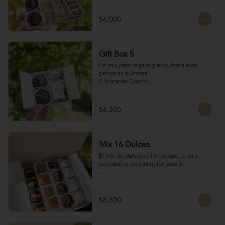
son artesanales y no tenemos grandes 
manjar blanco y manjar Nutella

cantidades disponibles para que siempre 
2 Bocados de Manjar duro nuez

$6.000
estén fresquitos)
2 San Estanislao: Dulce chileno a base de 
almendras, manjar y glasé
Gift Box S
Un mix para regalar y endulzar a esas 
personas dulceras

2 Volcanes Ckachi

2 Mini Alfajores

50 gr Galletas del tata

Bocado de Manjar duro
$6.300
Mix 16 Dulces
El mix de dulces chilenos que te va a 
acompañar en cualquier ocasión

Contiene:

4 mini chilenitos

$8.500
4 Bocados Taratchi: Mantequilla de maní 
con chocolate

4 Volcanes ckachi de manjar blanco y 