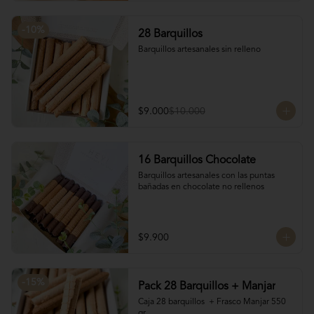
-
10
%
28 Barquillos
Barquillos artesanales sin relleno
$9.000
$10.000
16 Barquillos Chocolate
Barquillos artesanales con las puntas 
bañadas en chocolate no rellenos
$9.900
-
15
%
Pack 28 Barquillos + Manjar
Caja 28 barquillos  + Frasco Manjar 550 
gr