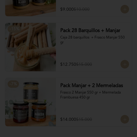
$9.000
$10.000
-
15
%
Pack 28 Barquillos + Manjar
Caja 28 barquillos  + Frasco Manjar 550 
gr
$12.750
$15.000
-
7
%
Pack Manjar + 2 Mermeladas
Frasco 2 Manjar 550 gr + Mermelada 
Frambuesa 450 gr
$14.000
$15.000