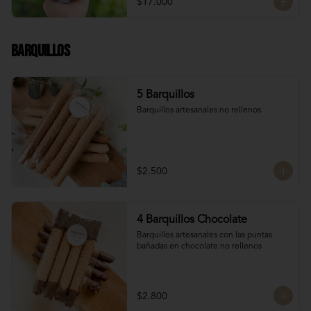
$17.000
Chocolate Bitter

Chocolate de leche

Chocolate Blanco

Chocolate de Frambuesa

Barquillos
Chocolate francés de la mejor calidad!
5 Barquillos
Barquillos artesanales no rellenos
$2.500
4 Barquillos Chocolate
Barquillos artesanales con las puntas 
bañadas en chocolate no rellenos
$2.800