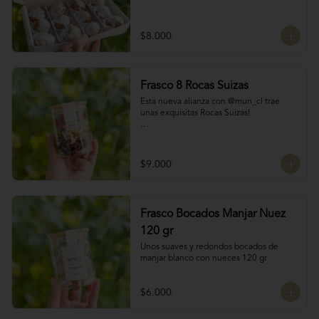
$8.000
Frasco 8 Rocas Suizas
Esta nueva alianza con @mun_cl trae 
unas exquisitas Rocas Suizas!

Los mejores frutos secos Almendra, 
Pistacho y Coco, tostados y bañados con 
chocolate

$9.000
4 tipos de chocolate

Chocolate Bitter

Frasco Bocados Manjar Nuez
Chocolate de leche

Chocolate Blanco

120 gr
Chocolate de Frambuesa
Unos suaves y redondos bocados de 
manjar blanco con nueces 120 gr
$6.000