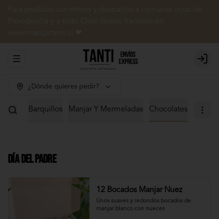
Para pedidos con retiros y despacho a comunas lejos de
Providencia y a todo Chile debes hacerlos en
www.manjartanti.cl ❤
Abrir menu de navegación
Login
¿Dónde quieres pedir?
 Dulces
Barquillos
Manjar Y Mermeladas
Chocolates
Día del Padre
12 Bocados Manjar Nuez
Unos suaves y redondos bocados de 
manjar blanco con nueces