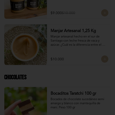
$9.000
$10.000
Manjar Artesanal 1,25 Kg
Manjar artesanal hecho en el sur de 
Santiago con leche fresca de vaca y 
azúcar. ¿Cuál es la diferencia entre el 
manjar blanco y el manjar tradicional?

El manjar tradicional, al tener mayor 
$10.000
tiempo de cocción tiene un sabor más 
caramelizado y fuerte que el manjar 
blanco. El manjar blanco al no tener 
conservantes tiene menor tiempo de 
Chocolates
duración pero esto a la vez hace que sea 
un sabor más suave y artesanal, más de 
casa.
Bocaditos Taratchi 100 gr
Bocados de chocolate sucedáneo semi 
amargo y blanco con mantequilla de 
maní. Peso 100 gr