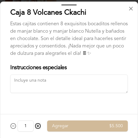
chocolate

4 tipos de chocolate

$7.750
Caja 8 Volcanes Ckachi
Chocolate Bitter

Chocolate de leche

Chocolate Blanco

Estas cajitas contienen 8 exquisitos bocaditos rellenos
Chocolate de Frambuesa

de manjar blanco y manjar blanco Nutella y bañados
Chocolate francés de la mejor calidad!
en chocolate. Son el detalle ideal para hacerles sentir
apreciados y consentidos. ¡Nada mejor que un poco
de dulzura para alegrarles el día! 🍫✨
Instrucciones especiales
Conócenos
Contacto
Términos y condiciones
Política de privacidad
Agregar
$5.500
Redes sociales