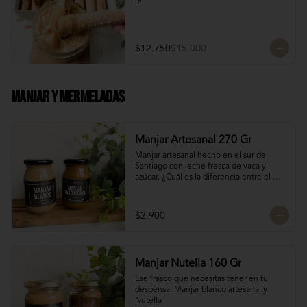
$12.750
$15.000
Manjar Y Mermeladas
Manjar Artesanal 270 Gr
Manjar artesanal hecho en el sur de 
Santiago con leche fresca de vaca y 
azúcar. ¿Cuál es la diferencia entre el 
manjar blanco y el manjar tradicional?

El manjar tradicional, al tener mayor 
$2.900
tiempo de cocción tiene un sabor más 
caramelizado y fuerte que el manjar 
blanco. El manjar blanco al no tener 
conservantes tiene menor tiempo de 
Manjar Nutella 160 Gr
duración pero esto a la vez hace que sea 
un sabor más suave y artesanal, más de 
Ese frasco que necesitas tener en tu 
casa.
despensa. Manjar blanco artesanal y 
Nutella