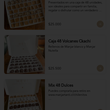
Presentados en una caja de 48 unidades, 
son ideales para compartir en familia, 
regalar o disfrutar como un verdadero 
antojo dulce lleno de cariño.

16 Bocados de San Estanislao

16 Bocados Manjar Nuez Duro

$25.000
16 Bocados Manjar blanco Duro
Caja 48 Volcanes Ckachi
Rellenos de Manjar blanco y Manjar 
Nutella
$25.500
Mix 48 Dulces
Puedes comprarla para retiro en 
www.manjartanti.cl/chilenitos

Para llevar a la oncecita o al almuerzo del 
fin de semana.
