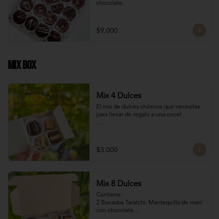
chocolate.
$9.000
Mix Box
Mix 4 Dulces
El mix de dulces chilenos que necesitas 
para llevar de regalo a una once!

Contiene:

Bocados Taratchi: Mantequilla de maní 
$3.000
con chocolate

Volcanes ckachi: Masas rellenas con 
manjar blanco

Manjar Duro: Manjar blanco duro

Mix 8 Dulces
Roca Suiza 

Contiene:

SI NECESITAS MÁS DE 10 UNIDADES 
2 Bocados Taratchi: Mantequilla de maní 
escríbenos por WhatsApp o Instagram 
con chocolate

para confirmar stock (nuestros productos 
2 Volcanes ckachi: Masas rellenas con 