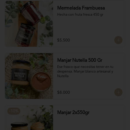
conservantes tiene menor tiempo de 
Mermelada Frambuesa
duración pero esto a la vez hace que sea 
un sabor más suave y artesanal, más de 
Hecha con fruta fresca 450 gr
casa.
$5.500
Manjar Nutella 500 Gr
Ese frasco que necesitas tener en tu 
despensa. Manjar blanco artesanal y 
Nutella
$8.000
-
10
%
Manjar 2x550gr