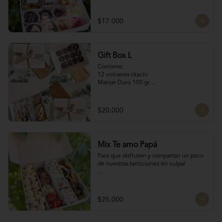
Naranjitas con chocolate 100 gr

4 Volcanes Ckachi

4 Rocas Suizas
$17.000
Gift Box L
Contiene:

12 volcanes ckachi

Manjar Duro 100 gr

Galletitas de Mantequilla 100 gr

Bocaditos Taratchi 100 gr

Naranjitas con chocolate
$20.000
Mix Te amo Papá
Para que disfruten y compartan un poco 
de nuestras tanticiones sin culpa!

Galletas del tata 150 gr

8 San Estanislao (dulce de almendra y 
manjar blanco)

$25.000
Naranjitas con chocolate 150 gr

8 Rocas Suizas