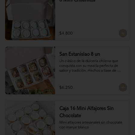
8 Mini Chilenitos
$4.800
San Estanislao 8 un
Un clásico de la dulcería chilena que 
conquista con su mezcla perfecta de 
sabor y tradición. Hechos a base de 
almendras, manjar blanco y glasé. 
Hechos por las manos de la Tanti Mom, 
cada San Estanislao guarda ese toque 
$6.250
casero y especial que solo ella sabe dar.

Presentados en una caja de 8 unidades, 
son ideales para compartir en familia, 
regalar o disfrutar como un verdadero 
Caja 16 Mini Alfajores Sin
antojo dulce lleno de cariño.
Chocolate
Mini alfajores artesanales sin chocolate 
con manjar blanco