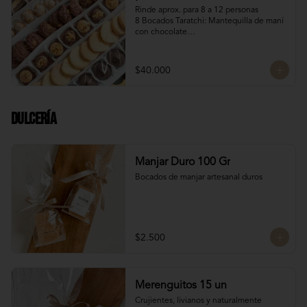
Rinde aprox. para 8 a 12 personas

8 Bocados Taratchi: Mantequilla de maní 
con chocolate

12 Bocados Manjar Nuez: Manjar blanco 
con trozos de nueces

¡Nuevo! 12 Mini Galletones de Chocolate

$40.000
¡Nuevo! 8 Mini Brownies: Con topping de 
Manjar blanco y Nutella con nueces

12 Polvorones: Galletas suaves de 
manteca y almendras

Dulcería
¡Nuevo! 8 Volcanes Pistacho: Rellenos 
con crema de pistachos y crocante de 
barquillos y chocolate
Manjar Duro 100 Gr
Bocados de manjar artesanal duros
$2.500
Merenguitos 15 un
Crujientes, livianos y naturalmente 