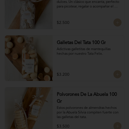
dulces. Un clásico que encanta, perfecto 
para picotear, regalar o acompañar el 
café.

Hechos solo con claras de huevo y 
azúcar.

$2.500
15 unidades / 30 gr total
Galletas Del Tata 100 Gr
Adictivas galletitas de mantequillas 
hechas por nuestro Tata Felix.
$3.200
Polvorones De La Abuela 100
Gr
Estos polvorones de almendras hechos 
por la Abuela Silvia compiten fuerte con 
las galletas del tata.
$3.500