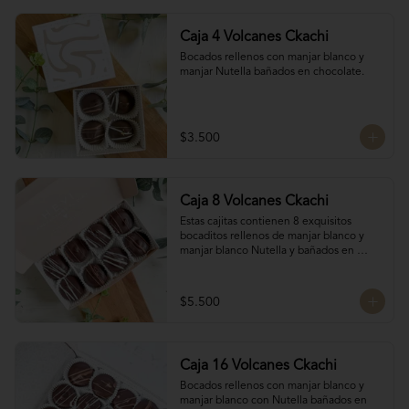
Caja 4 Volcanes Ckachi
Bocados rellenos con manjar blanco y 
manjar Nutella bañados en chocolate.
$3.500
Caja 8 Volcanes Ckachi
Estas cajitas contienen 8 exquisitos 
bocaditos rellenos de manjar blanco y 
manjar blanco Nutella y bañados en 
chocolate. Son el detalle ideal para 
hacerles sentir apreciados y consentidos. 
¡Nada mejor que un poco de dulzura para 
$5.500
alegrarles el día! 🍫✨
Caja 16 Volcanes Ckachi
Bocados rellenos con manjar blanco y 
manjar blanco con Nutella bañados en 