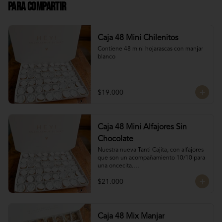
Para Compartir
Caja 48 Mini Chilenitos
Contiene 48 mini hojarascas con manjar 
blanco
$19.000
Caja 48 Mini Alfajores Sin
Chocolate
Nuestra nueva Tanti Cajita, con alfajores 
que son un acompañamiento 10/10 para 
una oncecita.

Contiene 48 mini alfajores de galletas de 
$21.000
vainilla con manjar blanco
Caja 48 Mix Manjar