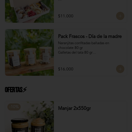
Contiene:

4 Rocas Suizas by @mun_cl: Mix de frutos 
$11.000
secos bañados en chocolate francés

4 Bocados de Manjar Nuez

Galletas del tata 50 gr

Naranjitas con chocolate 50 gr
Pack Frascos - Día de la madre
Naranjitas confitadas bañadas en 
chocolate 80 gr

Galletas del tata 80 gr

Bocado Manjar Nuez 120 gr
$16.000
Ofertas⚡
-
10
%
Manjar 2x550gr