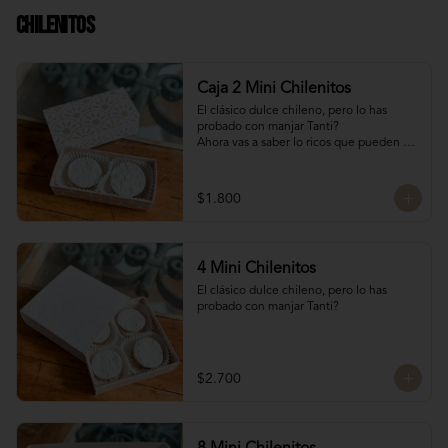
Chilenitos
Caja 2 Mini Chilenitos
El clásico dulce chileno, pero lo has 
probado con manjar Tanti?

Ahora vas a saber lo ricos que pueden 
llegar a ser, mini alfajores chilenos 
rellenos con manjar blanco y 
espolvoreados con azúcar flor.

$1.800
Para dar un dulce especial en estas 
fiestas patrias!

Dulces chilenos
4 Mini Chilenitos
El clásico dulce chileno, pero lo has 
probado con manjar Tanti?
$2.700