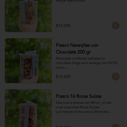
Manjar blanco duro
$12.000
Frasco Naranjitas con
Chocolate 200 gr
Naranjitas confitadas bañadas en 
chocolate belga semi amargo con 54,5% 
cacao.

200 gr
$12.000
Frasco 16 Rocas Suizas
Esta nueva alianza con @mun_cl trae 
unas exquisitas Rocas Suizas!

Los mejores frutos secos Almendra, 
Pistacho y Coco, tostados y bañados con 
chocolate

4 tipos de chocolate
