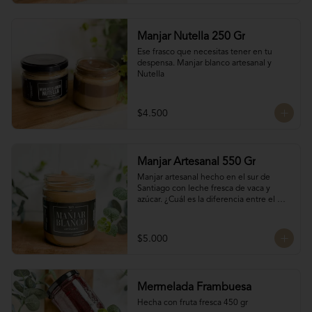
Manjar Nutella 250 Gr
Ese frasco que necesitas tener en tu 
despensa. Manjar blanco artesanal y 
Nutella
$4.500
Manjar Artesanal 550 Gr
Manjar artesanal hecho en el sur de 
Santiago con leche fresca de vaca y 
azúcar. ¿Cuál es la diferencia entre el 
manjar blanco y el manjar tradicional?

El manjar tradicional, al tener mayor 
$5.000
tiempo de cocción tiene un sabor más 
caramelizado y fuerte que el manjar 
blanco. El manjar blanco al no tener 
conservantes tiene menor tiempo de 
Mermelada Frambuesa
duración pero esto a la vez hace que sea 
un sabor más suave y artesanal, más de 
Hecha con fruta fresca 450 gr
casa.