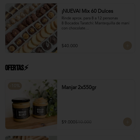
Manjar Blanco Nutella
¡NUEVA! Mix 60 Dulces
Rinde aprox. para 8 a 12 personas

8 Bocados Taratchi: Mantequilla de maní 
con chocolate

12 Bocados Manjar Nuez: Manjar blanco 
con trozos de nueces

¡Nuevo! 12 Mini Galletones de Chocolate

$40.000
¡Nuevo! 8 Mini Brownies: Con topping de 
Manjar blanco y Nutella con nueces

12 Polvorones: Galletas suaves de 
manteca y almendras

Ofertas⚡
¡Nuevo! 8 Volcanes Pistacho: Rellenos 
con crema de pistachos y crocante de 
barquillos y chocolate
-
10
%
Manjar 2x550gr
$9.000
$10.000