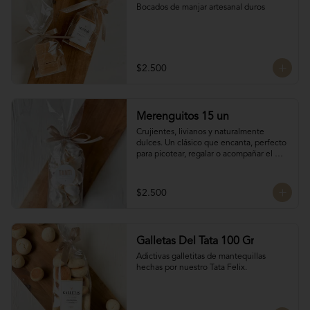
Bocados de manjar artesanal duros
$2.500
Merenguitos 15 un
Crujientes, livianos y naturalmente 
dulces. Un clásico que encanta, perfecto 
para picotear, regalar o acompañar el 
café.

Hechos solo con claras de huevo y 
azúcar.

$2.500
15 unidades / 30 gr total
Galletas Del Tata 100 Gr
Adictivas galletitas de mantequillas 
hechas por nuestro Tata Felix.