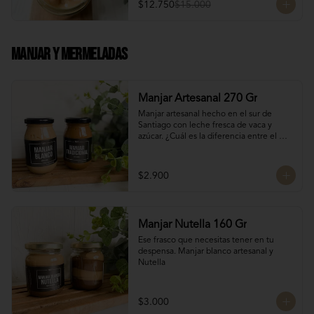
$12.750
$15.000
Manjar Y Mermeladas
Manjar Artesanal 270 Gr
Manjar artesanal hecho en el sur de 
Santiago con leche fresca de vaca y 
azúcar. ¿Cuál es la diferencia entre el 
manjar blanco y el manjar tradicional?

El manjar tradicional, al tener mayor 
$2.900
tiempo de cocción tiene un sabor más 
caramelizado y fuerte que el manjar 
blanco. El manjar blanco al no tener 
conservantes tiene menor tiempo de 
Manjar Nutella 160 Gr
duración pero esto a la vez hace que sea 
un sabor más suave y artesanal, más de 
Ese frasco que necesitas tener en tu 
casa.
despensa. Manjar blanco artesanal y 
Nutella
$3.000