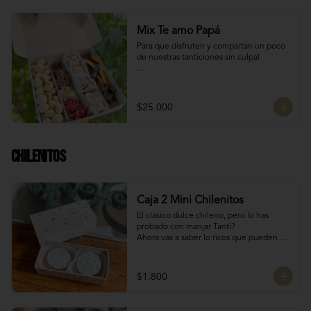
Mix Te amo Papá
Para que disfruten y compartan un poco 
de nuestras tanticiones sin culpa!

Galletas del tata 150 gr

8 San Estanislao (dulce de almendra y 
manjar blanco)

$25.000
Naranjitas con chocolate 150 gr

8 Rocas Suizas
Chilenitos
Caja 2 Mini Chilenitos
El clásico dulce chileno, pero lo has 
probado con manjar Tanti?

Ahora vas a saber lo ricos que pueden 
llegar a ser, mini alfajores chilenos 
rellenos con manjar blanco y 
espolvoreados con azúcar flor.

$1.800
Para dar un dulce especial en estas 
fiestas patrias!

Dulces chilenos