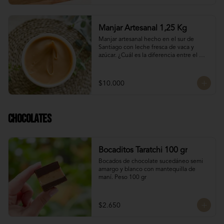
Manjar Artesanal 1,25 Kg
Manjar artesanal hecho en el sur de 
Santiago con leche fresca de vaca y 
azúcar. ¿Cuál es la diferencia entre el 
manjar blanco y el manjar tradicional?

El manjar tradicional, al tener mayor 
$10.000
tiempo de cocción tiene un sabor más 
caramelizado y fuerte que el manjar 
blanco. El manjar blanco al no tener 
conservantes tiene menor tiempo de 
Chocolates
duración pero esto a la vez hace que sea 
un sabor más suave y artesanal, más de 
casa.
Bocaditos Taratchi 100 gr
Bocados de chocolate sucedáneo semi 
amargo y blanco con mantequilla de 
maní. Peso 100 gr
$2.650