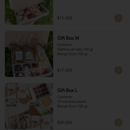
Contiene:

4 Rocas Suizas by @mun_cl: Mix de frutos 
$11.000
secos bañados en chocolate francés

4 Bocados de Manjar Nuez

Galletas del tata 50 gr

Naranjitas con chocolate 50 gr
Gift Box M
Contiene:

Galletas del tata 100 gr

Manjar Duro 100 gr

Naranjitas con chocolate 100 gr

4 Volcanes Ckachi

4 Rocas Suizas
$17.000
Gift Box L
Contiene:

12 volcanes ckachi

Manjar Duro 100 gr

Galletitas de Mantequilla 100 gr

Bocaditos Taratchi 100 gr

Naranjitas con chocolate
$20.000