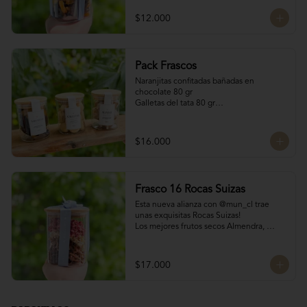
200 gr
$12.000
Pack Frascos
Naranjitas confitadas bañadas en 
chocolate 80 gr

Galletas del tata 80 gr

Bocado Manjar Nuez 120 gr
$16.000
Frasco 16 Rocas Suizas
Esta nueva alianza con @mun_cl trae 
unas exquisitas Rocas Suizas!

Los mejores frutos secos Almendra, 
Pistacho y Coco, tostados y bañados con 
chocolate

4 tipos de chocolate

$17.000
Chocolate Bitter

Chocolate de leche

Chocolate Blanco

Chocolate de Frambuesa
