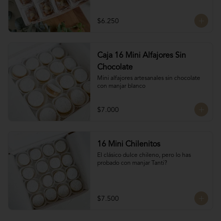
almendras, manjar blanco y glasé. 
Hechos por las manos de la Tanti Mom, 
cada San Estanislao guarda ese toque 
$6.250
casero y especial que solo ella sabe dar.

Presentados en una caja de 8 unidades, 
son ideales para compartir en familia, 
regalar o disfrutar como un verdadero 
Caja 16 Mini Alfajores Sin
antojo dulce lleno de cariño.
Chocolate
Mini alfajores artesanales sin chocolate 
con manjar blanco
$7.000
16 Mini Chilenitos
El clásico dulce chileno, pero lo has 
probado con manjar Tanti?
$7.500