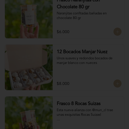
Frasco Naranjitas con
Chocolate 80 gr
Naranjitas confitadas bañadas en 
chocolate 80 gr
$6.000
12 Bocados Manjar Nuez
Unos suaves y redondos bocados de 
manjar blanco con nueces
$8.000
Frasco 8 Rocas Suizas
Esta nueva alianza con @mun_cl trae 
unas exquisitas Rocas Suizas!

Los mejores frutos secos Almendra, 
Pistacho y Coco, tostados y bañados con 