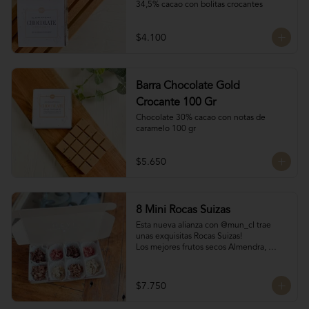
34,5% cacao con bolitas crocantes
$4.100
Barra Chocolate Gold
Crocante 100 Gr
Chocolate 30% cacao con notas de 
caramelo 100 gr
$5.650
8 Mini Rocas Suizas
Esta nueva alianza con @mun_cl trae 
unas exquisitas Rocas Suizas!

Los mejores frutos secos Almendra, 
Pistacho y Coco, tostados y bañados con 
chocolate

4 tipos de chocolate

$7.750
Chocolate Bitter

Chocolate de leche
