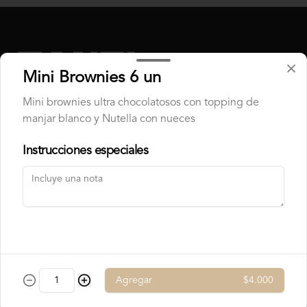
Chocolate Blanco

Chocolate de Frambuesa

Chocolate francés de la mejor calidad!
Mini Brownies 6 un
Mini brownies ultra chocolatosos con topping de
manjar blanco y Nutella con nueces
Instrucciones especiales
Conócenos
Contacto
Términos y condiciones
Política de privacidad
Redes sociales
Agregar
$4.000
Instagram
Facebook