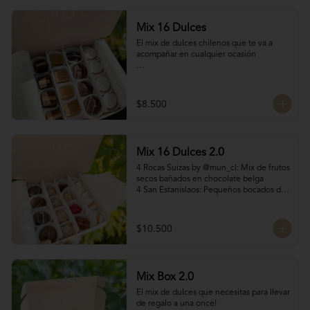
Mix 16 Dulces
El mix de dulces chilenos que te va a 
acompañar en cualquier ocasión

Contiene:

4 mini chilenitos

$8.500
4 Bocados Taratchi: Mantequilla de maní 
con chocolate

4 Volcanes ckachi de manjar blanco y 
manjar Nutella

Mix 16 Dulces 2.0
4 Bocados de manjar duro

SI NECESITAS MÁS DE 10 UNIDADES 
4 Rocas Suizas by @mun_cl: Mix de frutos 
escríbenos por WhatsApp o Instagram 
secos bañados en chocolate belga

para confirmar stock (nuestros productos 
4 San Estanislaos: Pequeños bocados de 
son artesanales y no tenemos grandes 
almendras con manjar blanco

cantidades disponibles para que siempre 
4 Merenguitos con Manjar: Merenguitos 
estén fresquitos)
rellenos con manjar blanco

$10.500
4 Volcanes Ckachi
Mix Box 2.0
El mix de dulces que necesitas para llevar 
de regalo a una once!
