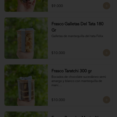
chocolate

$9.000
4 tipos de chocolate

Chocolate Bitter

Frasco Galletas Del Tata 180
Chocolate de leche

Chocolate Blanco

Gr
Chocolate de Frambuesa
Galletas de mantequilla del tata Félix
$10.000
Frasco Taratchi 300 gr
Bocados de chocolate sucedáneo semi 
amargo y blanco con mantequilla de 
maní.

Peso 300 gr
$10.000