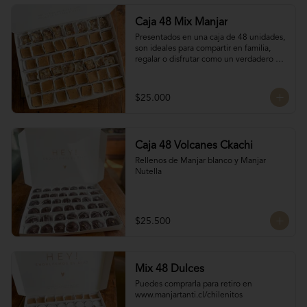
Caja 48 Mix Manjar
Presentados en una caja de 48 unidades, 
son ideales para compartir en familia, 
regalar o disfrutar como un verdadero 
antojo dulce lleno de cariño.

16 Bocados de San Estanislao

16 Bocados Manjar Nuez Duro

$25.000
16 Bocados Manjar blanco Duro
Caja 48 Volcanes Ckachi
Rellenos de Manjar blanco y Manjar 
Nutella
$25.500
Mix 48 Dulces
Puedes comprarla para retiro en 
www.manjartanti.cl/chilenitos
