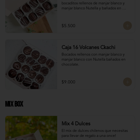
bocaditos rellenos de manjar blanco y 
manjar blanco Nutella y bañados en 
chocolate. Son el detalle ideal para 
hacerles sentir apreciados y consentidos. 
¡Nada mejor que un poco de dulzura para 
$5.500
alegrarles el día! 🍫✨
Caja 16 Volcanes Ckachi
Bocados rellenos con manjar blanco y 
manjar blanco con Nutella bañados en 
chocolate.
$9.000
Mix Box
Mix 4 Dulces
El mix de dulces chilenos que necesitas 
para llevar de regalo a una once!
