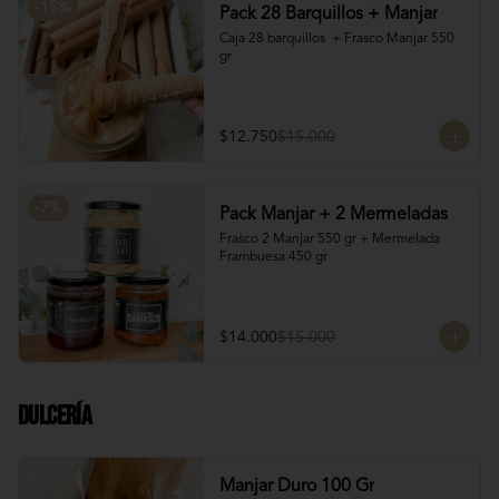
-
15
%
Pack 28 Barquillos + Manjar
Caja 28 barquillos  + Frasco Manjar 550 
gr
$12.750
$15.000
-
7
%
Pack Manjar + 2 Mermeladas
Frasco 2 Manjar 550 gr + Mermelada 
Frambuesa 450 gr
$14.000
$15.000
Dulcería
Manjar Duro 100 Gr