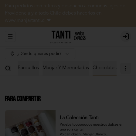
Para pedidos con retiros y despacho a comunas lejos de
Providencia y a todo Chile debes hacerlos en
www.manjartanti.cl ❤
Abrir menu de navegación
Login
¿Dónde quieres pedir?
 Dulces
Barquillos
Manjar Y Mermeladas
Chocolates
Para Compartir
La Colección Tanti
Prueba toooooodos nuestros dulces en 
una sola cajita!

Volcán ckachi Manjar Blanco
