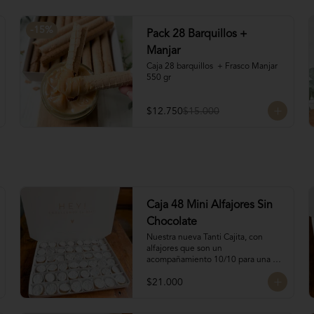
-
15
%
Pack 28 Barquillos +
Manjar
Caja 28 barquillos  + Frasco Manjar 
550 gr
$12.750
$15.000
Caja 48 Mini Alfajores Sin
Chocolate
Nuestra nueva Tanti Cajita, con 
alfajores que son un 
acompañamiento 10/10 para una 
oncecita.

$21.000
Contiene 48 mini alfajores de 
galletas de vainilla con manjar 
blanco