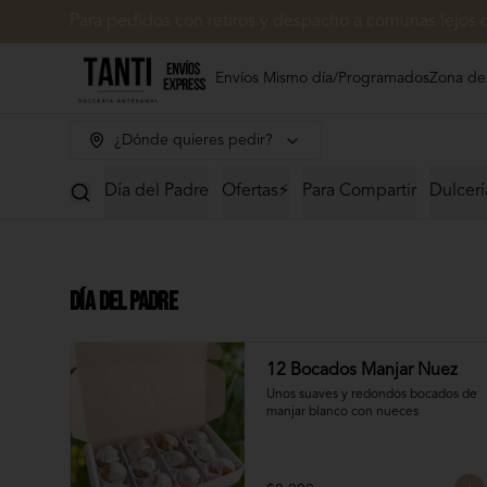
Para pedidos con retiros y despacho a comunas lejos 
Envíos Mismo día/Programados
Zona de
¿Dónde quieres pedir?
Día del Padre
Ofertas⚡
Para Compartir
Dulcerí
Día del Padre
12 Bocados Manjar Nuez
Unos suaves y redondos bocados de 
manjar blanco con nueces