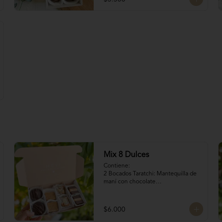
Mix 8 Dulces
Contiene:

2 Bocados Taratchi: Mantequilla de 
maní con chocolate

2 Volcanes ckachi: Masas rellenas 
con manjar blanco y manjar Nutella

2 Bocados de Manjar duro nuez

$6.000
2 San Estanislao: Dulce chileno a 
base de almendras, manjar y glasé