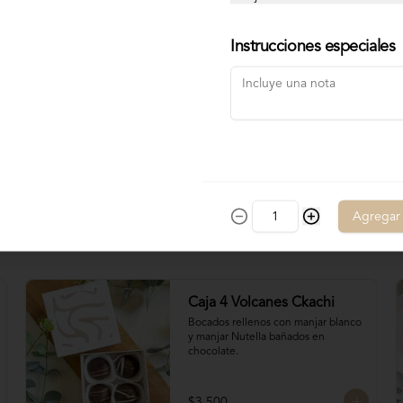
$6.800
Instrucciones especiales
Agregar
Caja 4 Volcanes Ckachi
Bocados rellenos con manjar blanco 
y manjar Nutella bañados en 
chocolate.
$3.500