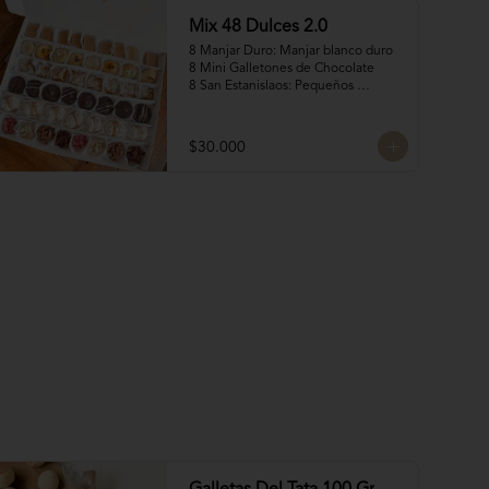
Mix 48 Dulces 2.0
8 Manjar Duro: Manjar blanco duro

8 Mini Galletones de Chocolate

8 San Estanislaos: Pequeños 
bocados de almendras con manjar 
blanco

8 volcanes ckachi: Rellenos con 
$30.000
manjar Nutella y manjar blanco

8 Rocas Suizas by @mun_cl: Mix de 
frutos secos bañados en chocolate 
belga

8 Merenguitos con 
Manjar: Merenguitos rellenos con 
manjar blanco