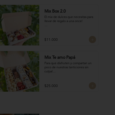
Mix Box 2.0
El mix de dulces que necesitas para 
llevar de regalo a una once!

Contiene:

4 Rocas Suizas by @mun_cl: Mix de 
$11.000
frutos secos bañados en chocolate 
francés

4 Bocados de Manjar Nuez

Galletas del tata 50 gr

Mix Te amo Papá
Naranjitas con chocolate 50 gr
Para que disfruten y compartan un 
poco de nuestras tanticiones sin 
culpa!

Galletas del tata 150 gr

8 San Estanislao (dulce de almendra 
$25.000
y manjar blanco)

Naranjitas con chocolate 150 gr

8 Rocas Suizas