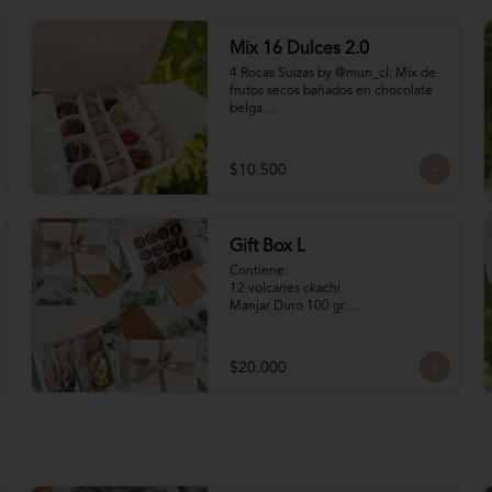
Mix 16 Dulces 2.0
4 Rocas Suizas by @mun_cl: Mix de 
frutos secos bañados en chocolate 
belga

4 San Estanislaos: Pequeños 
bocados de almendras con manjar 
blanco

$10.500
4 Merenguitos con 
Manjar: Merenguitos rellenos con 
manjar blanco

4 Volcanes Ckachi
Gift Box L
Contiene:

12 volcanes ckachi

Manjar Duro 100 gr

Galletitas de Mantequilla 100 gr

Bocaditos Taratchi 100 gr

Naranjitas con chocolate
$20.000