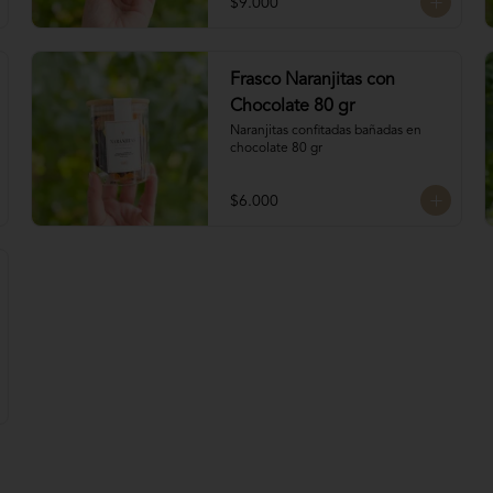
$9.000
4 tipos de chocolate

Chocolate Bitter

Frasco Naranjitas con
Chocolate de leche

Chocolate Blanco

Chocolate 80 gr
Chocolate de Frambuesa
Naranjitas confitadas bañadas en 
chocolate 80 gr
$6.000