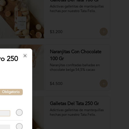
Galletas Del Tata 100 Gr
Adictivas galletitas de mantequillas 
hechas por nuestro Tata Felix.
$3.200
Naranjitas Con Chocolate
ro 250
100 Gr
Close
Naranjitas confitadas bañadas en 
chocolate belga 54,5% cacao
$4.500
Obligatorio
Galletas Del Tata 250 Gr
Adictivas galletitas de mantequillas 
hechas por nuestro Tata Felix.