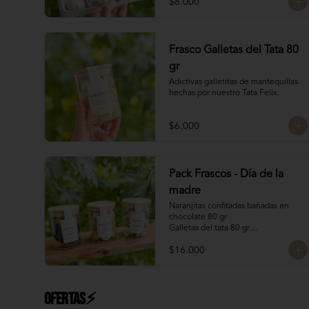
$8.000
Frasco Galletas del Tata 80
gr
Adictivas galletitas de mantequillas 
hechas por nuestro Tata Felix.
$6.000
Pack Frascos - Día de la
madre
Naranjitas confitadas bañadas en 
chocolate 80 gr

Galletas del tata 80 gr

Bocado Manjar Nuez 120 gr
$16.000
Ofertas⚡