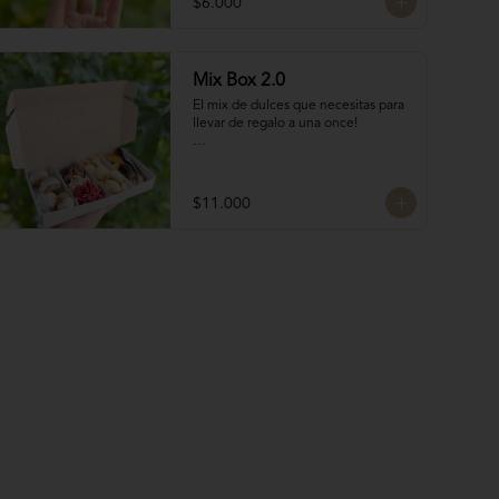
$6.000
Mix Box 2.0
El mix de dulces que necesitas para 
llevar de regalo a una once!

Contiene:

4 Rocas Suizas by @mun_cl: Mix de 
$11.000
frutos secos bañados en chocolate 
francés

4 Bocados de Manjar Nuez

Galletas del tata 50 gr

Naranjitas con chocolate 50 gr