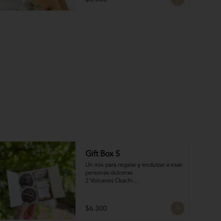
poco de dulzura para alegrarles el 
día! 🍫✨
Gift Box S
Un mix para regalar y endulzar a esas 
personas dulceras

2 Volcanes Ckachi

2 Mini Alfajores

50 gr Galletas del tata

Bocado de Manjar duro
$6.300