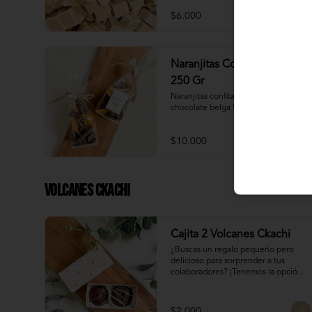
$6.000
Naranjitas Con Chocolate
250 Gr
Naranjitas confitadas bañadas en 
chocolate belga 54,5% cacao
$10.000
Volcanes Ckachi
Cajita 2 Volcanes Ckachi
¿Buscas un regalo pequeño pero 
delicioso para sorprender a tus 
colaboradores? ¡Tenemos la opción 
perfecta para ti! 🎁

Manjar Blanco 

$2.000