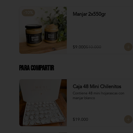
-
10
%
Manjar 2x550gr
$9.000
$10.000
Para Compartir
Caja 48 Mini Chilenitos
Contiene 48 mini hojarascas con 
manjar blanco
$19.000