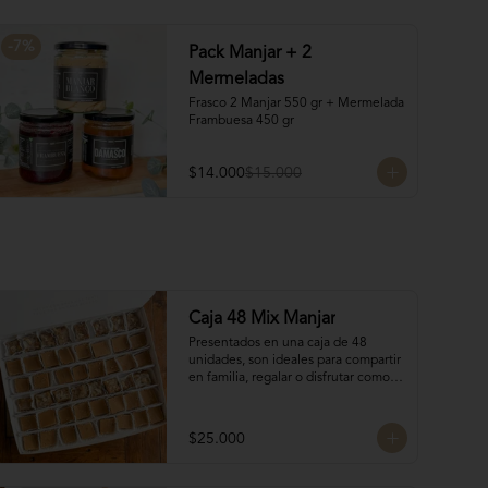
-
7
%
Pack Manjar + 2
Mermeladas
Frasco 2 Manjar 550 gr + Mermelada 
Frambuesa 450 gr
$14.000
$15.000
Caja 48 Mix Manjar
Presentados en una caja de 48 
unidades, son ideales para compartir 
en familia, regalar o disfrutar como 
un verdadero antojo dulce lleno de 
cariño.

16 Bocados de San Estanislao

$25.000
16 Bocados Manjar Nuez Duro

16 Bocados Manjar blanco Duro