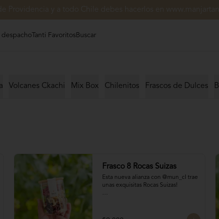
de Providencia y a todo Chile debes hacerlos en www.manjartant
 despacho
Tanti Favoritos
Buscar
a
Volcanes Ckachi
Mix Box
Chilenitos
Frascos de Dulces
B
Frasco 8 Rocas Suizas
Esta nueva alianza con @mun_cl trae 
unas exquisitas Rocas Suizas!

Los mejores frutos secos Almendra, 
Pistacho y Coco, tostados y bañados 
con chocolate
