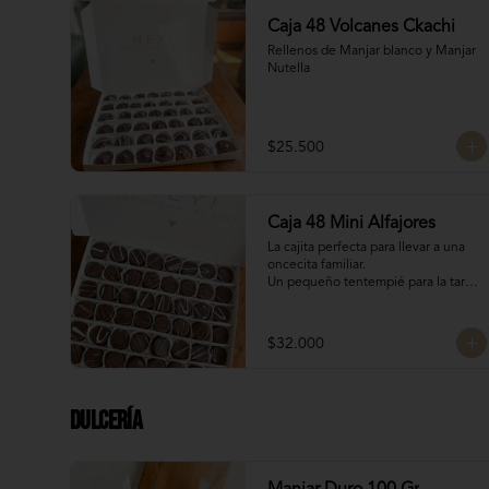
Caja 48 Volcanes Ckachi
Rellenos de Manjar blanco y Manjar 
Nutella
$25.500
Caja 48 Mini Alfajores
La cajita perfecta para llevar a una 
oncecita familiar.

Un pequeño tentempié para la tarde 
o la mañanita, para llevar de regalo o 
para regalarte, para acompañar el 
café con estos 16 mini alfajores 
$32.000
surtidos de los siguientes rellenos:

Manjar Blanco

Manjar Blanco Nutella
Dulcería