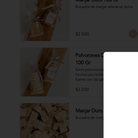
Manjar Duro 100 Gr
Bocados de manjar artesanal duros
$2.500
Polvorones De La Abuela
100 Gr
Estos polvorones de almendras 
hechos por la Abuela Silvia compiten 
fuerte con las galletas del tata.
$3.500
Manjar Duro 250 Gr
Bocados de manjar artesanal duro