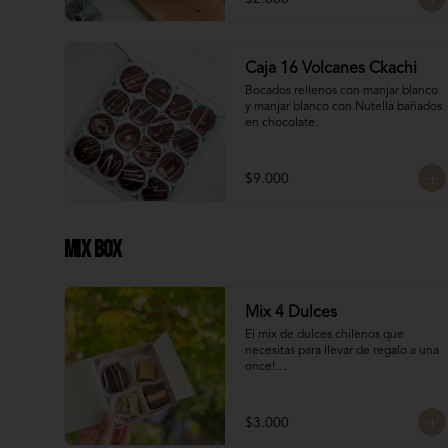
Manjar Nutella
Caja 16 Volcanes Ckachi
Bocados rellenos con manjar blanco 
y manjar blanco con Nutella bañados 
en chocolate.
$9.000
Mix Box
Mix 4 Dulces
El mix de dulces chilenos que 
necesitas para llevar de regalo a una 
once!

Contiene:

$3.000
Bocados Taratchi: Mantequilla de 
maní con chocolate
