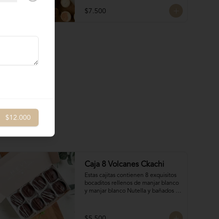
$7.500
$12.000
Caja 8 Volcanes Ckachi
Estas cajitas contienen 8 exquisitos 
bocaditos rellenos de manjar blanco 
y manjar blanco Nutella y bañados 
en chocolate. Son el detalle ideal 
para hacerles sentir apreciados y 
consentidos. ¡Nada mejor que un 
$5.500