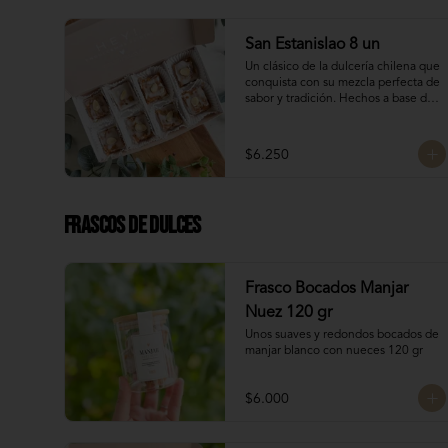
Dulces chilenos
San Estanislao 8 un
Un clásico de la dulcería chilena que 
conquista con su mezcla perfecta de 
sabor y tradición. Hechos a base de 
almendras, manjar blanco y glasé. 
Hechos por las manos de la Tanti 
Mom, cada San Estanislao guarda 
$6.250
ese toque casero y especial que solo 
ella sabe dar.

Presentados en una caja de 8 
unidades, son ideales para compartir 
Frascos de Dulces
en familia, regalar o disfrutar como 
un verdadero antojo dulce lleno de 
cariño.
Frasco Bocados Manjar
Nuez 120 gr
Unos suaves y redondos bocados de 
manjar blanco con nueces 120 gr
$6.000