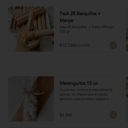
-
15
%
Pack 28 Barquillos +
Manjar
Caja 28 barquillos  + Frasco Manjar 
550 gr
$12.750
$15.000
Merenguitos 15 un
Crujientes, livianos y naturalmente 
dulces. Un clásico que encanta, 
perfecto para picotear, regalar o 
acompañar el café.

Hechos solo con claras de huevo y 
azúcar.

$2.500
15 unidades / 30 gr total