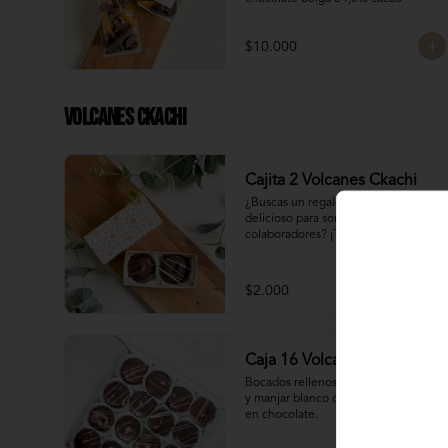
$10.000
Volcanes Ckachi
Cajita 2 Volcanes Ckachi
¿Buscas un regalo pequeño pero 
delicioso para sorprender a tus 
colaboradores? ¡Tenemos la opción 
perfecta para ti! 🎁

Manjar Blanco 

$2.000
Manjar Nutella
Caja 16 Volcanes Ckachi
Bocados rellenos con manjar blanco 
y manjar blanco con Nutella bañados 
en chocolate.