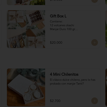
4 Merenguitos con 
Manjar: Merenguitos rellenos con 
manjar blanco

4 Volcanes Ckachi
Gift Box L
Contiene:

12 volcanes ckachi

Manjar Duro 100 gr

Galletitas de Mantequilla 100 gr

Bocaditos Taratchi 100 gr

Naranjitas con chocolate
$20.000
4 Mini Chilenitos
El clásico dulce chileno, pero lo has 
probado con manjar Tanti?
$2.700