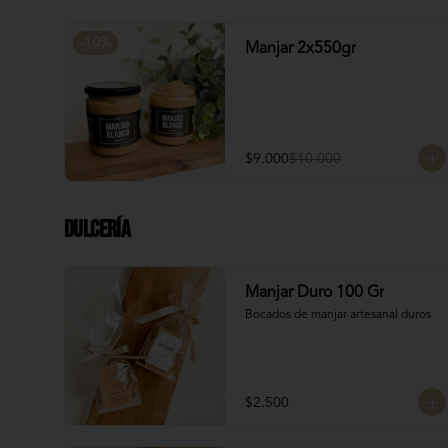
Manjar: Merenguitos rellenos con 
manjar blanco
-
10
%
Manjar 2x550gr
$9.000
$10.000
Dulcería
Manjar Duro 100 Gr
Bocados de manjar artesanal duros
$2.500