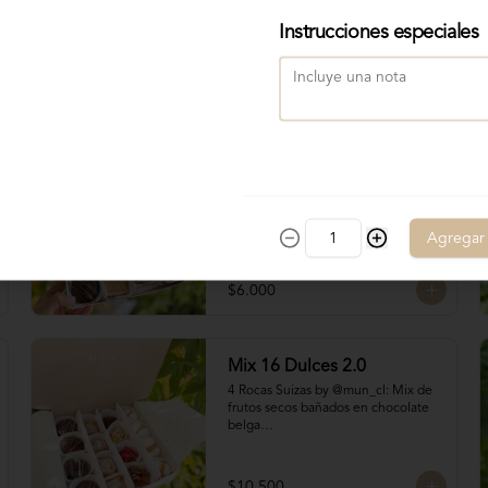
Instrucciones especiales
Mix 8 Dulces
Contiene:

2 Bocados Taratchi: Mantequilla de 
maní con chocolate

Agregar
2 Volcanes ckachi: Masas rellenas 
con manjar blanco y manjar Nutella

2 Bocados de Manjar duro nuez

$6.000
2 San Estanislao: Dulce chileno a 
base de almendras, manjar y glasé
Mix 16 Dulces 2.0
4 Rocas Suizas by @mun_cl: Mix de 
frutos secos bañados en chocolate 
belga

4 San Estanislaos: Pequeños 
bocados de almendras con manjar 
blanco

$10.500