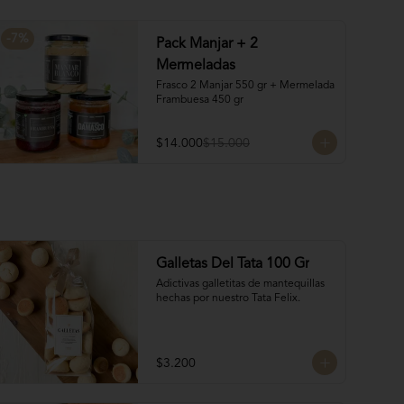
manteca y almendras

¡Nuevo! 8 Volcanes Pistacho: 
Rellenos con crema de pistachos y 
-
7
%
Pack Manjar + 2
crocante de barquillos y chocolate
Mermeladas
Frasco 2 Manjar 550 gr + Mermelada 
Frambuesa 450 gr
$14.000
$15.000
Galletas Del Tata 100 Gr
Adictivas galletitas de mantequillas 
hechas por nuestro Tata Felix.
$3.200