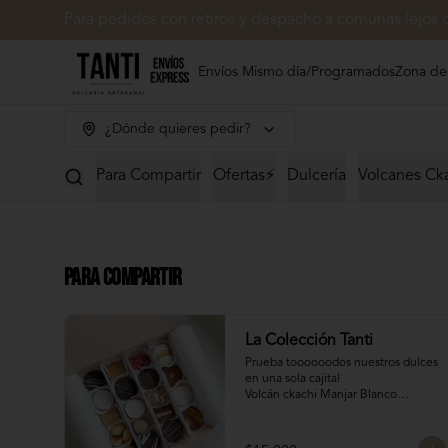
Para pedidos con retiros y despacho a comunas lejos 
Envíos Mismo día/Programados
Zona de
¿Dónde quieres pedir?
Para Compartir
Ofertas⚡
Dulcería
Volcanes Ck
Para Compartir
La Colección Tanti
Prueba toooooodos nuestros dulces 
en una sola cajita!

Volcán ckachi Manjar Blanco

Mini chilenito: El clásico dulce 
chileno, pero lo has probado con 
manjar Tanti?
