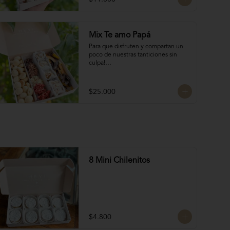
frutos secos bañados en chocolate 
francés

4 Bocados de Manjar Nuez

Galletas del tata 50 gr

Mix Te amo Papá
Naranjitas con chocolate 50 gr
Para que disfruten y compartan un 
poco de nuestras tanticiones sin 
culpa!

Galletas del tata 150 gr

8 San Estanislao (dulce de almendra 
$25.000
y manjar blanco)

Naranjitas con chocolate 150 gr

8 Rocas Suizas
8 Mini Chilenitos
$4.800