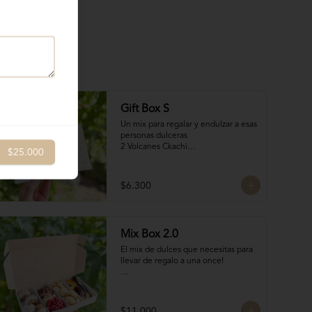
Gift Box S
Un mix para regalar y endulzar a esas 
personas dulceras

2 Volcanes Ckachi

$25.000
2 Mini Alfajores

50 gr Galletas del tata

Bocado de Manjar duro
$6.300
Mix Box 2.0
El mix de dulces que necesitas para 
llevar de regalo a una once!

Contiene:

4 Rocas Suizas by @mun_cl: Mix de 
$11.000