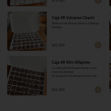
$19.000
Caja 48 Volcanes Ckachi
Rellenos de Manjar blanco y Manjar 
Nutella
$25.500
Caja 48 Mini Alfajores
La cajita perfecta para llevar a una 
oncecita familiar.

Un pequeño tentempié para la tarde 
o la mañanita, para llevar de regalo o 
para regalarte, para acompañar el 
café con estos 16 mini alfajores 
$32.000
surtidos de los siguientes rellenos:

Manjar Blanco

Manjar Blanco Nutella