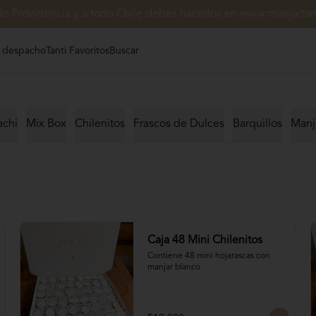
de Providencia y a todo Chile debes hacerlos en www.manjartant
 despacho
Tanti Favoritos
Buscar
achi
Mix Box
Chilenitos
Frascos de Dulces
Barquillos
Manj
Caja 48 Mini Chilenitos
Contiene 48 mini hojarascas con 
manjar blanco