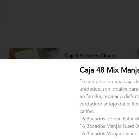
Caja 4 Volcanes Ckachi
Bocados rellenos con manjar blanco 
y manjar Nutella bañados en 
Caja 48 Mix Manj
chocolate.
Presentados en una caja d
unidades, son ideales para
$3.500
en familia, regalar o disfru
verdadero antojo dulce lle
cariño.
16 Bocados de San Estanis
16 Bocados Manjar Nuez D
16 Bocados Manjar blanco