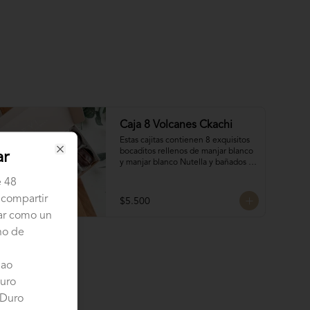
Caja 8 Volcanes Ckachi
Estas cajitas contienen 8 exquisitos 
bocaditos rellenos de manjar blanco 
ar
Close
y manjar blanco Nutella y bañados 
en chocolate. Son el detalle ideal 
e 48
para hacerles sentir apreciados y 
consentidos. ¡Nada mejor que un 
 compartir
$5.500
poco de dulzura para alegrarles el 
tar como un
día! 🍫✨
no de
lao
uro
 Duro