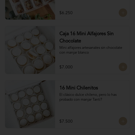
almendras, manjar blanco y glasé. 
Hechos por las manos de la Tanti Mom, 
cada San Estanislao guarda ese toque 
$6.250
casero y especial que solo ella sabe dar.

Presentados en una caja de 8 unidades, 
son ideales para compartir en familia, 
regalar o disfrutar como un verdadero 
Caja 16 Mini Alfajores Sin
antojo dulce lleno de cariño.
Chocolate
Mini alfajores artesanales sin chocolate 
con manjar blanco
$7.000
16 Mini Chilenitos
El clásico dulce chileno, pero lo has 
probado con manjar Tanti?
$7.500