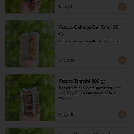
chocolate

$9.000
4 tipos de chocolate

Chocolate Bitter

Frasco Galletas Del Tata 180
Chocolate de leche

Chocolate Blanco

Gr
Chocolate de Frambuesa
Galletas de mantequilla del tata Félix
$10.000
Frasco Taratchi 300 gr
Bocados de chocolate sucedáneo semi 
amargo y blanco con mantequilla de 
maní.

Peso 300 gr
$10.000