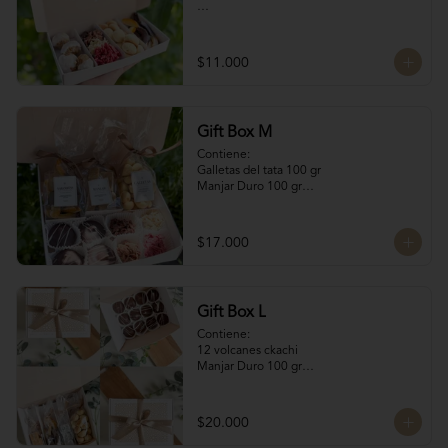
Contiene:

4 Rocas Suizas by @mun_cl: Mix de frutos 
$11.000
secos bañados en chocolate francés

4 Bocados de Manjar Nuez

Galletas del tata 50 gr

Naranjitas con chocolate 50 gr
Gift Box M
Contiene:

Galletas del tata 100 gr

Manjar Duro 100 gr

Naranjitas con chocolate 100 gr

4 Volcanes Ckachi

4 Rocas Suizas
$17.000
Gift Box L
Contiene:

12 volcanes ckachi

Manjar Duro 100 gr

Galletitas de Mantequilla 100 gr

Bocaditos Taratchi 100 gr

Naranjitas con chocolate
$20.000