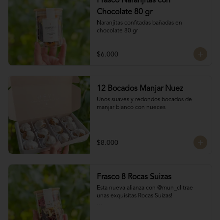
Frasco Naranjitas con
Chocolate 80 gr
Naranjitas confitadas bañadas en 
chocolate 80 gr
$6.000
12 Bocados Manjar Nuez
Unos suaves y redondos bocados de 
manjar blanco con nueces
$8.000
Frasco 8 Rocas Suizas
Esta nueva alianza con @mun_cl trae 
unas exquisitas Rocas Suizas!

Los mejores frutos secos Almendra, 
Pistacho y Coco, tostados y bañados con 