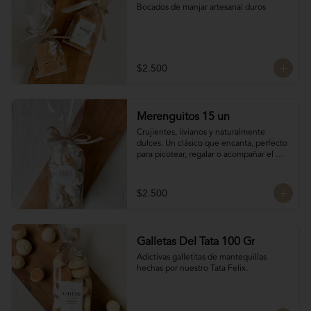
Bocados de manjar artesanal duros
$2.500
Merenguitos 15 un
Crujientes, livianos y naturalmente 
dulces. Un clásico que encanta, perfecto 
para picotear, regalar o acompañar el 
café.

Hechos solo con claras de huevo y 
azúcar.

$2.500
15 unidades / 30 gr total
Galletas Del Tata 100 Gr
Adictivas galletitas de mantequillas 
hechas por nuestro Tata Felix.