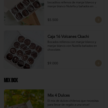
bocaditos rellenos de manjar blanco y 
manjar blanco Nutella y bañados en 
chocolate. Son el detalle ideal para 
hacerles sentir apreciados y consentidos. 
¡Nada mejor que un poco de dulzura para 
$5.500
alegrarles el día! 🍫✨
Caja 16 Volcanes Ckachi
Bocados rellenos con manjar blanco y 
manjar blanco con Nutella bañados en 
chocolate.
$9.000
Mix Box
Mix 4 Dulces
El mix de dulces chilenos que necesitas 
para llevar de regalo a una once!
