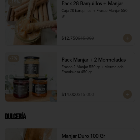
-
15
%
Pack 28 Barquillos + Manjar
Caja 28 barquillos  + Frasco Manjar 550 
gr
$12.750
$15.000
-
7
%
Pack Manjar + 2 Mermeladas
Frasco 2 Manjar 550 gr + Mermelada 
Frambuesa 450 gr
$14.000
$15.000
Dulcería
Manjar Duro 100 Gr