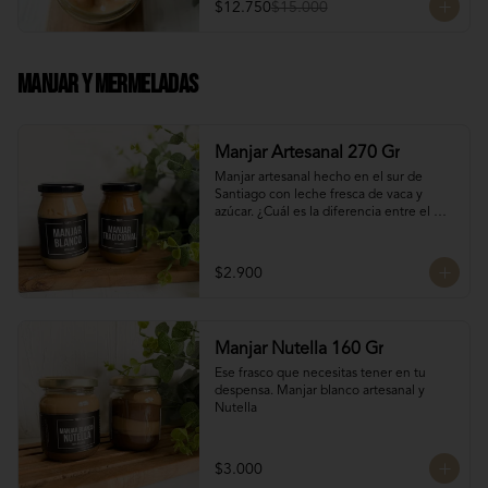
$12.750
$15.000
Manjar Y Mermeladas
Manjar Artesanal 270 Gr
Manjar artesanal hecho en el sur de 
Santiago con leche fresca de vaca y 
azúcar. ¿Cuál es la diferencia entre el 
manjar blanco y el manjar tradicional?

El manjar tradicional, al tener mayor 
$2.900
tiempo de cocción tiene un sabor más 
caramelizado y fuerte que el manjar 
blanco. El manjar blanco al no tener 
conservantes tiene menor tiempo de 
Manjar Nutella 160 Gr
duración pero esto a la vez hace que sea 
un sabor más suave y artesanal, más de 
Ese frasco que necesitas tener en tu 
casa.
despensa. Manjar blanco artesanal y 
Nutella
$3.000