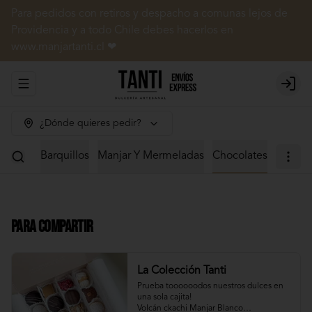
Para pedidos con retiros y despacho a comunas lejos de
Providencia y a todo Chile debes hacerlos en
www.manjartanti.cl ❤
Abrir menu de navegación
Login
¿Dónde quieres pedir?
 Dulces
Barquillos
Manjar Y Mermeladas
Chocolates
Para Compartir
La Colección Tanti
Prueba toooooodos nuestros dulces en 
una sola cajita!

Volcán ckachi Manjar Blanco
