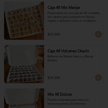
Caja 48 Mix Manjar
Presentados en una caja de 48 unidades, 
son ideales para compartir en familia, 
regalar o disfrutar como un verdadero 
antojo dulce lleno de cariño.

16 Bocados de San Estanislao

16 Bocados Manjar Nuez Duro

$25.000
16 Bocados Manjar blanco Duro
Caja 48 Volcanes Ckachi
Rellenos de Manjar blanco y Manjar 
Nutella
$25.500
Mix 48 Dulces
Puedes comprarla para retiro en 
www.manjartanti.cl/chilenitos
