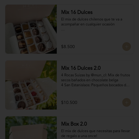
Mix 16 Dulces
El mix de dulces chilenos que te va a 
acompañar en cualquier ocasión

Contiene:

4 mini chilenitos

$8.500
4 Bocados Taratchi: Mantequilla de maní 
con chocolate

4 Volcanes ckachi de manjar blanco y 
manjar Nutella

Mix 16 Dulces 2.0
4 Bocados de manjar duro

SI NECESITAS MÁS DE 10 UNIDADES 
4 Rocas Suizas by @mun_cl: Mix de frutos 
escríbenos por WhatsApp o Instagram 
secos bañados en chocolate belga

para confirmar stock (nuestros productos 
4 San Estanislaos: Pequeños bocados de 
son artesanales y no tenemos grandes 
almendras con manjar blanco

cantidades disponibles para que siempre 
4 Merenguitos con Manjar: Merenguitos 
estén fresquitos)
rellenos con manjar blanco

$10.500
4 Volcanes Ckachi
Mix Box 2.0
El mix de dulces que necesitas para llevar 
de regalo a una once!
