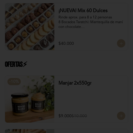
Manjar Blanco Nutella
¡NUEVA! Mix 60 Dulces
Rinde aprox. para 8 a 12 personas

8 Bocados Taratchi: Mantequilla de maní 
con chocolate

12 Bocados Manjar Nuez: Manjar blanco 
con trozos de nueces

¡Nuevo! 12 Mini Galletones de Chocolate

$40.000
¡Nuevo! 8 Mini Brownies: Con topping de 
Manjar blanco y Nutella con nueces

12 Polvorones: Galletas suaves de 
manteca y almendras

Ofertas⚡
¡Nuevo! 8 Volcanes Pistacho: Rellenos 
con crema de pistachos y crocante de 
barquillos y chocolate
-
10
%
Manjar 2x550gr
$9.000
$10.000