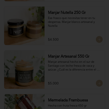
Manjar Nutella 250 Gr
Ese frasco que necesitas tener en tu 
despensa. Manjar blanco artesanal y 
Nutella
$4.500
Manjar Artesanal 550 Gr
Manjar artesanal hecho en el sur de 
Santiago con leche fresca de vaca y 
azúcar. ¿Cuál es la diferencia entre el 
manjar blanco y el manjar tradicional?

El manjar tradicional, al tener mayor 
$5.000
tiempo de cocción tiene un sabor más 
caramelizado y fuerte que el manjar 
blanco. El manjar blanco al no tener 
conservantes tiene menor tiempo de 
Mermelada Frambuesa
duración pero esto a la vez hace que sea 
un sabor más suave y artesanal, más de 
Hecha con fruta fresca 450 gr
casa.