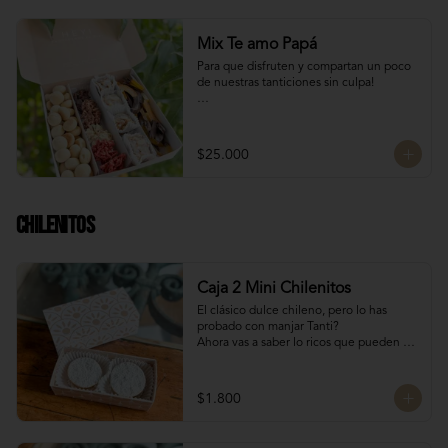
Mix Te amo Papá
Para que disfruten y compartan un poco 
de nuestras tanticiones sin culpa!

Galletas del tata 150 gr

8 San Estanislao (dulce de almendra y 
manjar blanco)

$25.000
Naranjitas con chocolate 150 gr

8 Rocas Suizas
Chilenitos
Caja 2 Mini Chilenitos
El clásico dulce chileno, pero lo has 
probado con manjar Tanti?

Ahora vas a saber lo ricos que pueden 
llegar a ser, mini alfajores chilenos 
rellenos con manjar blanco y 
espolvoreados con azúcar flor.

$1.800
Para dar un dulce especial en estas 
fiestas patrias!

Dulces chilenos