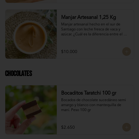
Manjar Artesanal 1,25 Kg
Manjar artesanal hecho en el sur de 
Santiago con leche fresca de vaca y 
azúcar. ¿Cuál es la diferencia entre el 
manjar blanco y el manjar tradicional?

El manjar tradicional, al tener mayor 
$10.000
tiempo de cocción tiene un sabor más 
caramelizado y fuerte que el manjar 
blanco. El manjar blanco al no tener 
conservantes tiene menor tiempo de 
Chocolates
duración pero esto a la vez hace que sea 
un sabor más suave y artesanal, más de 
casa.
Bocaditos Taratchi 100 gr
Bocados de chocolate sucedáneo semi 
amargo y blanco con mantequilla de 
maní. Peso 100 gr
$2.650