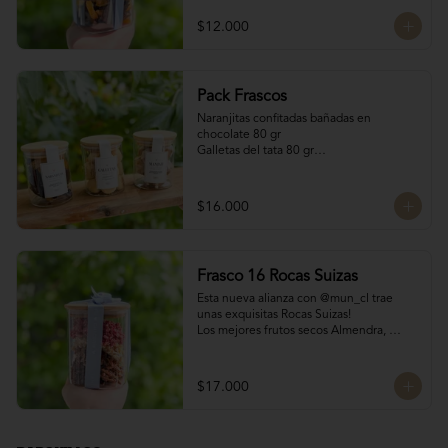
200 gr
$12.000
Pack Frascos
Naranjitas confitadas bañadas en 
chocolate 80 gr

Galletas del tata 80 gr

Bocado Manjar Nuez 120 gr
$16.000
Frasco 16 Rocas Suizas
Esta nueva alianza con @mun_cl trae 
unas exquisitas Rocas Suizas!

Los mejores frutos secos Almendra, 
Pistacho y Coco, tostados y bañados con 
chocolate

4 tipos de chocolate

$17.000
Chocolate Bitter

Chocolate de leche

Chocolate Blanco

Chocolate de Frambuesa
