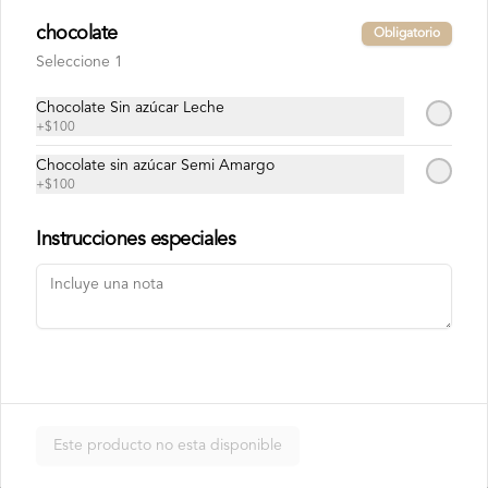
Chocolate Blanco

Chocolate de Frambuesa

chocolate
Obligatorio
Chocolate francés de la mejor calidad!
Seleccione 1
Chocolate Sin azúcar Leche
+
$100
Chocolate sin azúcar Semi Amargo
+
$100
Instrucciones especiales
Conócenos
Contacto
Términos y condiciones
Política de privacidad
Redes sociales
Este producto no esta disponible
Instagram
Facebook